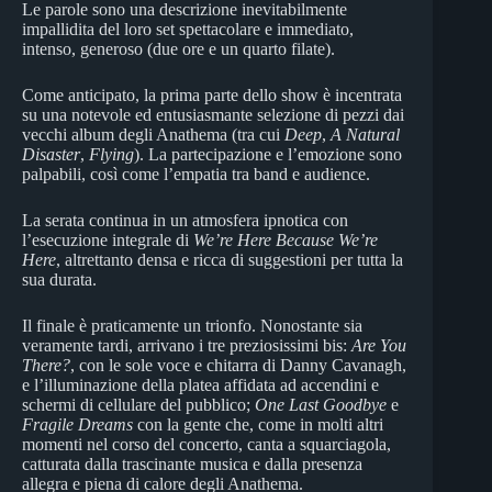
Le parole sono una descrizione inevitabilmente
impallidita del loro set spettacolare e immediato,
intenso, generoso (due ore e un quarto filate).
Come anticipato, la prima parte dello show è incentrata
su una notevole ed entusiasmante selezione di pezzi dai
vecchi album degli Anathema (tra cui
Deep
,
A Natural
Disaster
,
Flying
). La partecipazione e l’emozione sono
palpabili, così come l’empatia tra band e audience.
La serata continua in un atmosfera ipnotica con
l’esecuzione integrale di
We’re Here Because We’re
Here
, altrettanto densa e ricca di suggestioni per tutta la
sua durata.
Il finale è praticamente un trionfo. Nonostante sia
veramente tardi, arrivano i tre preziosissimi bis:
Are You
There?
, con le sole voce e chitarra di Danny Cavanagh,
e l’illuminazione della platea affidata ad accendini e
schermi di cellulare del pubblico;
One Last Goodbye
e
Fragile Dreams
con la gente che, come in molti altri
momenti nel corso del concerto, canta a squarciagola,
catturata dalla trascinante musica e dalla presenza
allegra e piena di calore degli Anathema.