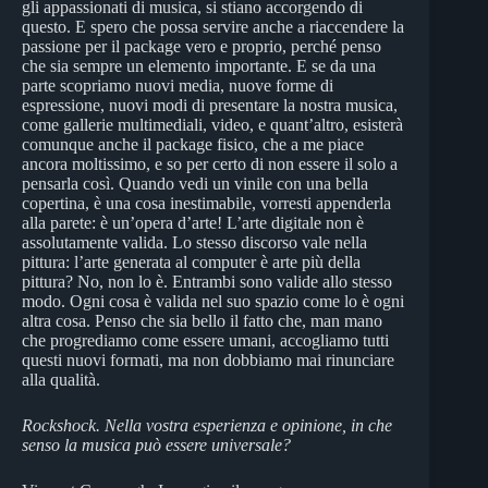
gli appassionati di musica, si stiano accorgendo di
questo. E spero che possa servire anche a riaccendere la
passione per il package vero e proprio, perché penso
che sia sempre un elemento importante. E se da una
parte scopriamo nuovi media, nuove forme di
espressione, nuovi modi di presentare la nostra musica,
come gallerie multimediali, video, e quant’altro, esisterà
comunque anche il package fisico, che a me piace
ancora moltissimo, e so per certo di non essere il solo a
pensarla così. Quando vedi un vinile con una bella
copertina, è una cosa inestimabile, vorresti appenderla
alla parete: è un’opera d’arte! L’arte digitale non è
assolutamente valida. Lo stesso discorso vale nella
pittura: l’arte generata al computer è arte più della
pittura? No, non lo è. Entrambi sono valide allo stesso
modo. Ogni cosa è valida nel suo spazio come lo è ogni
altra cosa. Penso che sia bello il fatto che, man mano
che progrediamo come essere umani, accogliamo tutti
questi nuovi formati, ma non dobbiamo mai rinunciare
alla qualità.
Rockshock. Nella vostra esperienza e opinione, in che
senso la musica può essere universale?