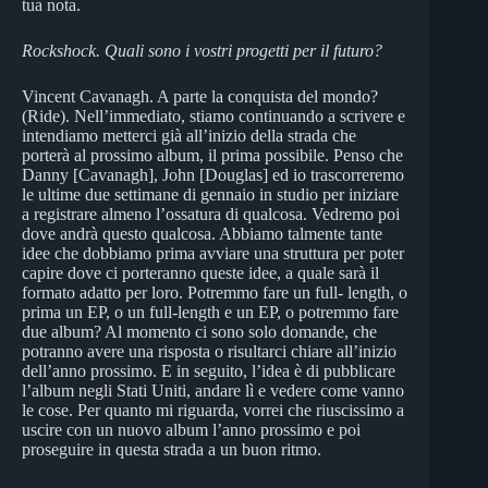
tua nota.
Rockshock. Quali sono i vostri progetti per il futuro?
Vincent Cavanagh. A parte la conquista del mondo?
(Ride). Nell’immediato, stiamo continuando a scrivere e
intendiamo metterci già all’inizio della strada che
porterà al prossimo album, il prima possibile. Penso che
Danny [Cavanagh], John [Douglas] ed io trascorreremo
le ultime due settimane di gennaio in studio per iniziare
a registrare almeno l’ossatura di qualcosa. Vedremo poi
dove andrà questo qualcosa. Abbiamo talmente tante
idee che dobbiamo prima avviare una struttura per poter
capire dove ci porteranno queste idee, a quale sarà il
formato adatto per loro. Potremmo fare un full- length, o
prima un EP, o un full-length e un EP, o potremmo fare
due album? Al momento ci sono solo domande, che
potranno avere una risposta o risultarci chiare all’inizio
dell’anno prossimo. E in seguito, l’idea è di pubblicare
l’album negli Stati Uniti, andare lì e vedere come vanno
le cose. Per quanto mi riguarda, vorrei che riuscissimo a
uscire con un nuovo album l’anno prossimo e poi
proseguire in questa strada a un buon ritmo.