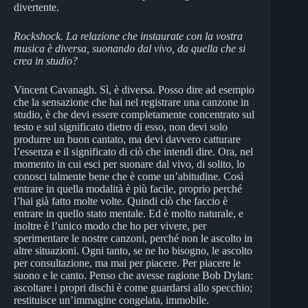
divertente.
Rockshock. La relazione che instaurate con la vostra
musica è diversa, suonando dal vivo, da quella che si
crea in studio?
Vincent Cavanagh. Sì, è diversa. Posso dire ad esempio
che la sensazione che hai nel registrare una canzone in
studio, è che devi essere completamente concentrato sul
testo e sul significato dietro di esso, non devi solo
produrre un buon cantato, ma devi davvero catturare
l’essenza e il significato di ciò che intendi dire. Ora, nel
momento in cui esci per suonare dal vivo, di solito, lo
conosci talmente bene che è come un’abitudine. Così
entrare in quella modalità è più facile, proprio perché
l’hai già fatto molte volte. Quindi ciò che faccio è
entrare in quello stato mentale. Ed è molto naturale, e
inoltre è l’unico modo che ho per vivere, per
sperimentare le nostre canzoni, perché non le ascolto in
altre situazioni. Ogni tanto, se ne ho bisogno, le ascolto
per consultazione, ma mai per piacere. Per piacere le
suono e le canto. Penso che avesse ragione Bob Dylan:
ascoltare i propri dischi è come guardarsi allo specchio;
restituisce un’immagine congelata, immobile.