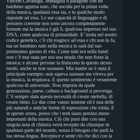
Vincent Cavanagh. Immagina il paragone con un
bambino appena nato, che ascolta per la prima volta
della musica, qualsiasi essa sia, e in qualche modo
risponde ad essa. Le sue capacità di linguaggio e di
pensiero coerente non sono ancora completamente
formate ma la musica è già lì, qualcosa impresso nel suo
DNA, come qualcosa di primordiale. E’ insita nel nostro
codice genetico, c’è chi reagisce ad essa e chi non lo fa,
ma un bambino nato nella musica lo sarà dal suo
primissimo giorno di vita. Come tutti noi nella band:
non c’è mai stata per noi una strada che non fosse la
musica; e alcune persone la fruiscono in questo stesso
modo, anche se non suonano. Mia madre ne è stata il
principale esempio: non sapeva suonare ma viveva per
la musica, la respirava. E questo sentimento è veramente
qualcosa di universale. Non importa da quale
generazione, paese, cultura o background si provenga.
C’è sempre stata questa necessità di creare melodia, di
creare ritmo. Le due cose vanno insieme ed è una delle
più naturali e antiche forme di espressione che esista. E
in questo senso, penso che i testi siano persino meno
importanti della musica. Ciò che puoi dire con una
singola nota di chitarra verrà recepito da chiunque in
qualsiasi parte del mondo, senza il bisogno che parli la
tua stessa lingua. Recepisce e sente ciò che dici con la