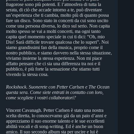
fragorose sono più potenti. E l’atmosfera di tutta la
serata, di ciò che accade intorno a te, può diventare
un’esperienza che ti cambia, molto più di quanto possa
fare un disco. Sono stato in concerti da cui sono uscito
come una persona diversa, lo dico sul serio. Non capita
molto spesso se vai a molti concerti, ma ogni tanto
capita quel momento speciale in cui ti dici: “Oh, mio
Dio! Sarà difficile trovare qualcosa che lo superi”. Noi
siamo grandissimi fan della musica, proprio come il
nostro pubblico, e siamo davvero nella stessa situazione,
viviamo insieme la stessa esperienza. Non mi piace
affatto pensare che ci sia una differenza tra noi e il
pubblico, è più forte la sensazione che stiamo tutti
vivendo la stessa cosa.
Rockshock. Suonerete con Petter Carlsen e The Ocean
questa sera. Come siete entrati in contatto con loro,
come scegliete i vostri collaboratori?
Vincent Cavanagh. Petter Carlsen è stato una nostra
scelta diretta, lo conoscevamo già da un paio d’anni e
apprezziamo il suo enorme talento e le sue eccellenti
abilità vocali e di song-writing. Ed è anche un buon
amico. Il suo secondo album sta per uscire e lui è