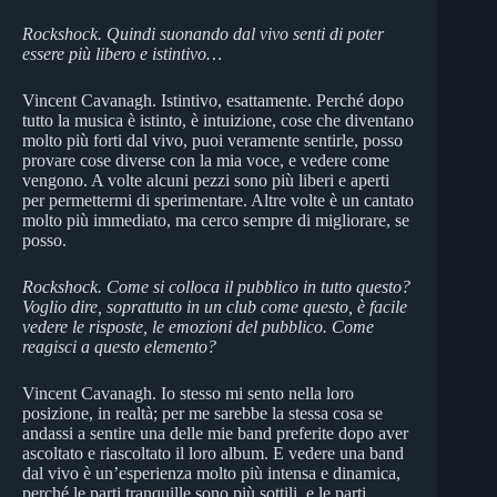
Rockshock. Quindi suonando dal vivo senti di poter
essere più libero e istintivo…
Vincent Cavanagh. Istintivo, esattamente. Perché dopo
tutto la musica è istinto, è intuizione, cose che diventano
molto più forti dal vivo, puoi veramente sentirle, posso
provare cose diverse con la mia voce, e vedere come
vengono. A volte alcuni pezzi sono più liberi e aperti
per permettermi di sperimentare. Altre volte è un cantato
molto più immediato, ma cerco sempre di migliorare, se
posso.
Rockshock. Come si colloca il pubblico in tutto questo?
Voglio dire, soprattutto in un club come questo, è facile
vedere le risposte, le emozioni del pubblico. Come
reagisci a questo elemento?
Vincent Cavanagh. Io stesso mi sento nella loro
posizione, in realtà; per me sarebbe la stessa cosa se
andassi a sentire una delle mie band preferite dopo aver
ascoltato e riascoltato il loro album. E vedere una band
dal vivo è un’esperienza molto più intensa e dinamica,
perché le parti tranquille sono più sottili, e le parti