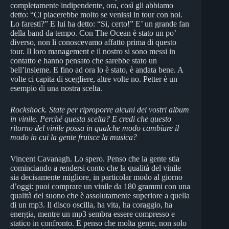
completamente indipendente, ora, così gli abbiamo
detto: “Ci piacerebbe molto se venissi in tour con noi.
Lo faresti?” E lui ha detto: “Si, certo!” E’ un grande fan
della band da tempo. Con The Ocean è stato un po’
diverso, non li conoscevamo affatto prima di questo
tour. Il loro management e il nostro si sono messi in
contatto e hanno pensato che sarebbe stato un
bell’insieme. E fino ad ora lo è stato, è andata bene. A
volte ci capita di scegliere, altre volte no. Petter è un
esempio di una nostra scelta.
Rockshock. State per riproporre alcuni dei vostri album
in vinile. Perché questa scelta? E credi che questo
ritorno del vinile possa in qualche modo cambiare il
modo in cui la gente fruisce la musica?
Vincent Cavanagh. Lo spero. Penso che la gente stia
cominciando a rendersi conto che la qualità del vinile
sia decisamente migliore, in particolar modo al giorno
d’oggi: puoi comprare un vinile da 180 grammi con una
qualità del suono che è assolutamente superiore a quella
di un mp3. Il disco oscilla, ha vita, ha coraggio, ha
energia, mentre un mp3 sembra essere compresso e
statico in confronto. E penso che molta gente, non solo