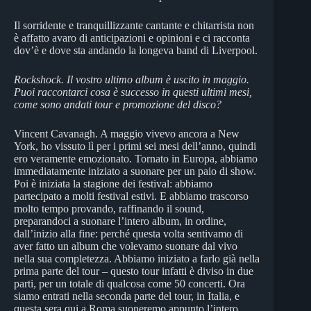
Il sorridente e tranquillizzante cantante e chitarrista non
è affatto avaro di anticipazioni e opinioni e ci racconta
dov’è e dove sta andando la longeva band di Liverpool.
Rockshock. Il vostro ultimo album è uscito in maggio.
Puoi raccontarci cosa è successo in questi ultimi mesi,
come sono andati tour e promozione del disco?
Vincent Cavanagh. A maggio vivevo ancora a New
York, ho vissuto lì per i primi sei mesi dell’anno, quindi
ero veramente emozionato. Tornato in Europa, abbiamo
immediatamente iniziato a suonare per un paio di show.
Poi è iniziata la stagione dei festival: abbiamo
partecipato a molti festival estivi. E abbiamo trascorso
molto tempo provando, raffinando il sound,
preparandoci a suonare l’intero album, in ordine,
dall’inizio alla fine: perché questa volta sentivamo di
aver fatto un album che volevamo suonare dal vivo
nella sua completezza. Abbiamo iniziato a farlo già nella
prima parte del tour – questo tour infatti è diviso in due
parti, per un totale di qualcosa come 50 concerti. Ora
siamo entrati nella seconda parte del tour, in Italia, e
questa sera qui a Roma suoneremo appunto l’intero