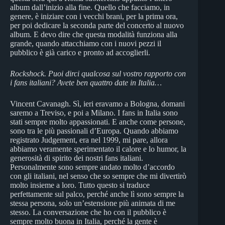
album dall’inizio alla fine. Quello che facciamo, in
genere, è iniziare con i vecchi brani, per la prima ora,
per poi dedicare la seconda parte del concerto al nuovo
album. E devo dire che questa modalità funziona alla
grande, quando attacchiamo con i nuovi pezzi il
pubblico è già carico e pronto ad accoglierli.
Rockshock. Puoi dirci qualcosa sul vostro rapporto con
i fans italiani? Avete ben quattro date in Italia…
Vincent Cavanagh. Sì, ieri eravamo a Bologna, domani
saremo a Treviso, e poi a Milano. I fans in Italia sono
stati sempre molto appassionati. E anche come persone,
sono tra le più passionali d’Europa. Quando abbiamo
registrato Judgement, era nel 1999, mi pare, allora
abbiamo veramente sperimentato il calore e lo humor, la
generosità di spirito dei nostri fans italiani.
Personalmente sono sempre andato molto d’accordo
con gli italiani, nel senso che so sempre che mi divertirò
molto insieme a loro. Tutto questo si traduce
perfettamente sul palco, perché anche lì sono sempre la
stessa persona, solo un’estensione più animata di me
stesso. La conversazione che ho con il pubblico è
sempre molto buona in Italia, perché la gente è