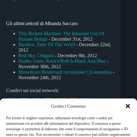
Gli ultimi articoli di Miranda Saccaro
This Broken Machine: The Inhuman Use Of
Human Beings
- December 31st, 2012
Paradox: Tales Of The Weird
- December 22nd,
2012
Red Sky: Origami
- December 8th, 2012
Danko Jones: Rock'n'Roll Is Black And Blue
-
November 30th, 2012
Showdown Boulevard: recensione Cd omonimo
-
November 24th, 2012
Condivi sui social network:
Fa
T
M
Te
W
G
C
Gestisci Consenso
ce
wi
es
le
ha
m
on
Per fornire le migliori esperienze, utilizziamo tecnologie come i cookie per
bo
tte
se
gr
ts
ail
di
memorizzare e/o accedere alle informazioni del dispositivo. Il consenso a queste
Tag
ok
r
ng
a
A
vi
tecnologie ci permetterà di elaborare dati come il comportamento di navigazione o ID
unici su questo sito. Non acconsentire o ritirare il consenso può influire negativamente
#
alternative rock
#
progressive