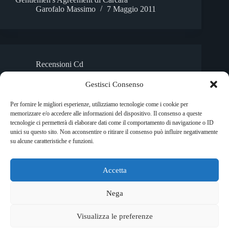
Garofalo Massimo
7 Maggio 2011
Recensioni Cd
Gestisci Consenso
Antonio Faraò: Woman’s Perfume
C’è spazio per la sola musica nell’album del trio di
Per fornire le migliori esperienze, utilizziamo tecnologie come i cookie per
Antonio Faraò, una musica che ha la dolce fragranza
memorizzare e/o accedere alle informazioni del dispositivo. Il consenso a queste
di un
Woman’s Perfume
tecnologie ci permetterà di elaborare dati come il comportamento di navigazione o ID
Beatrice Kabutakapua
2 Novembre 2008
unici su questo sito. Non acconsentire o ritirare il consenso può influire negativamente
su alcune caratteristiche e funzioni.
Accetta
Copyright © 2026 RockShock - © Massimo Garofalo. C.F.
GRFMSM65R24A662Q. Qualsiasi tipo di riproduzione è
Nega
vietata se non preventivamente autorizzata. RockShock non
rappresenta una testata giornalistica in quanto viene aggiornato
Visualizza le preferenze
senza alcuna periodicità. Non può pertanto considerarsi un
prodotto editoriale ai sensi della legge 62 del 7/3/2001. Ogni