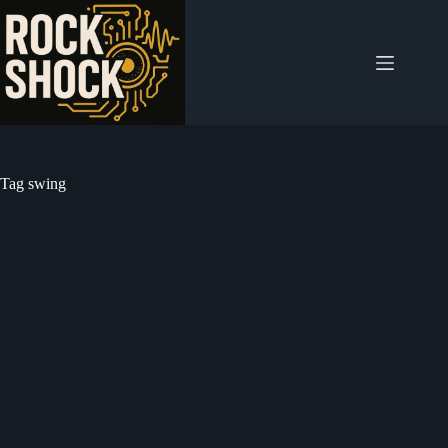
Salta
al
contenuto
Tag
swing