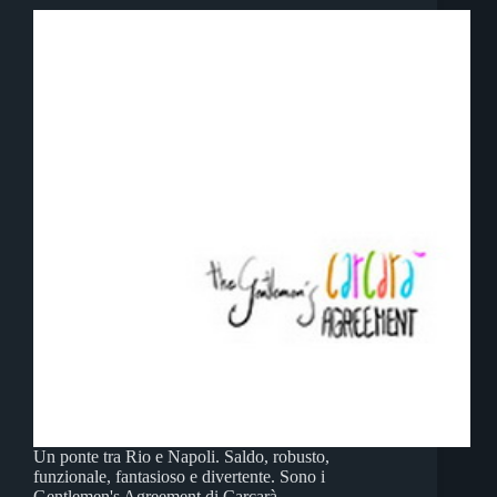
Un ponte tra Rio e Napoli. Saldo, robusto,
funzionale, fantasioso e divertente. Sono i
Gentlemen's Agreement di Carcarà