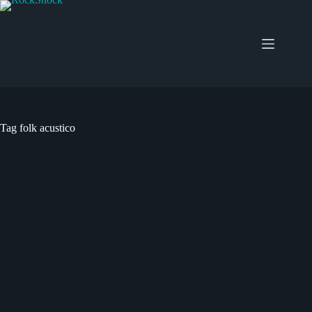
Salta
al
contenuto
Tag
folk acustico