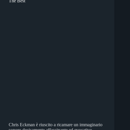
The Best
Chris Eckman è riuscito a ricamare un immaginario
sonoro decisamente affascinante ed evocativo,