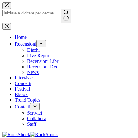
Salta
al
contenuto
Nessun
risultato
Home
Recensioni
Dischi
Live Report
Recensioni Libri
Recensioni Dvd
News
Interviste
Concerti
Festival
Ebook
Trend Topics
Contatti
Scrivici
Collabora
Staff