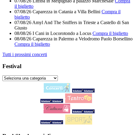
07/08/26
Litfiba
in
Melpignao
a
palazzo Marchesale
Compra
il biglietto
07/08/26
Caparezza
in
Catania
a
Villa Bellini
Compra il
biglietto
07/08/26
Amyl And The Sniffers
in
Trieste
a
Castello di San
Giusto
08/08/26
I Cani
in
Locorotondo
a
Locus
Compra il biglietto
08/08/26
Caparezza
in
Palermo
a
Velodromo Paolo Borsellino
Compra il biglietto
Tutti i prossimi concerti
Festival