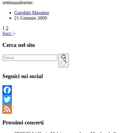
settimanalmente.
Garofalo Massimo
21 Gennaio 2009
1
2
Succ
Cerca nel sito
Nessun
risultato
Seguici sui social
Facebook
Twitter
Feed
Prossimi concerti