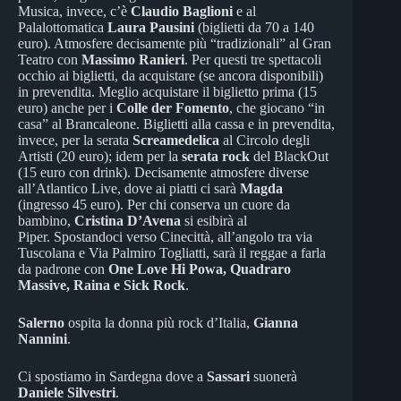
Musica, invece, c’è
Claudio Baglioni
e al
Palalottomatica
Laura Pausini
(biglietti da 70 a 140
euro). Atmosfere decisamente più “tradizionali” al Gran
Teatro con
Massimo Ranieri
. Per questi tre spettacoli
occhio ai biglietti, da acquistare (se ancora disponibili)
in prevendita. Meglio acquistare il biglietto prima (15
euro) anche per i
Colle der Fomento
, che giocano “in
casa” al Brancaleone. Biglietti alla cassa e in prevendita,
invece, per la serata
Screamedelica
al Circolo degli
Artisti (20 euro); idem per la
serata rock
del BlackOut
(15 euro con drink). Decisamente atmosfere diverse
all’Atlantico Live, dove ai piatti ci sarà
Magda
(ingresso 45 euro). Per chi conserva un cuore da
bambino,
Cristina D’Avena
si esibirà al
Piper. Spostandoci verso Cinecittà, all’angolo tra via
Tuscolana e Via Palmiro Togliatti, sarà il reggae a farla
da padrone con
One Love Hi Powa, Quadraro
Massive, Raina e Sick Rock
.
Salerno
ospita la donna più rock d’Italia,
Gianna
Nannini
.
Ci spostiamo in Sardegna dove a
Sassari
suonerà
Daniele Silvestri
.