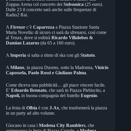
Zoppas Arena col concerto dei
Subsonica
(25 euro).
Dalle 23 il concerto sarà anche sulle frequenze di
Radio2 Rai.
A
Firenze
c’è
Caparezza
a Piazza Stazione Santa
Maria Novella: di sicuro ci sarà da sfrenarsi, così come
al Tenax, dove si esibirà
Ricardo Villalobos &
Damian Lazarus
(da 65 a 160 euro).
A
Imperia
si salta a ritmo di ska con gli
Statuto
.
A
Milano
, in piazza Duomo, sotto la Madonna,
Vinicio
Capossela, Paolo Rossi e Giuliano Palma
.
Come diceva una pubblicità… gli piace vincere facile.
E’
Edoardo Bennato
, che sarà in Piazza Plebiscito, a
Napoli,
in buona compagnia del fratello
Eugenio
.
La festa di
Olbia
è con
J-Ax
, che trasformerà la piazza
in un party ad alto volume.
Giocano in casa i
Modena City Ramblers
, che
animeranno la festa di Piazza Grande, a
Modena
,