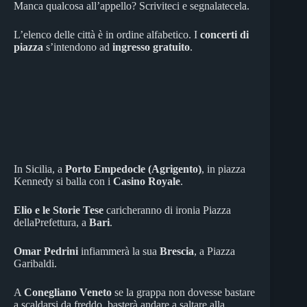
Manca qualcosa all’appello? Scriviteci e segnalatecela.
L’elenco delle città è in ordine alfabetico. I
concerti di
piazza
s’intendono ad
ingresso gratuito
.
In Sicilia, a
Porto Empedocle (Agrigento)
, in piazza
Kennedy si balla con i
Casino Royale
.
Elio e le Storie Tese
caricheranno di ironia Piazza
dellaPrefettura, a
Bari
.
Omar Pedrini
infiammerà la sua
Brescia
, a Piazza
Garibaldi.
A
Conegliano Veneto
se la grappa non dovesse bastare
a scaldarsi da freddo, basterà andare a saltare alla