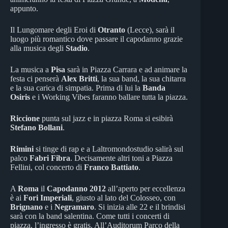
appunto.
Il Lungomare degli Eroi di
Otranto
(Lecce), sarà il
luogo più romantico dove passare il capodanno grazie
alla musica degli
Stadio
.
La musica a
Pisa
sarà in Piazza Carrara e ad animare la
festa ci penserà
Alex Britti
, la sua band, la sua chitarra
e la sua carica di simpatia. Prima di lui la
Banda
Osiris
e i Working Vibes faranno ballare tutta la piazza.
Riccione
punta sul jazz e in piazza Roma si esibirà
Stefano Bollani
.
Rimini
si tinge di rap e a Laltromondostudio salirà sul
palco
Fabri Fibra
. Decisamente altri toni a Piazza
Fellini, col concerto di
Franco Battiato
.
A
Roma
il
Capodanno 2012
all’aperto per eccellenza
è ai
Fori Imperiali
, giusto al lato del Colosseo, con
Brignano
e i
Negramaro
. Si inizia alle 22 e il brindisi
sarà con la band salentina. Come tutti i concerti di
piazza, l’ingresso è gratis. All’Auditorum Parco della