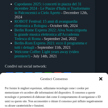
Capodanno 2025: i concerti in piazza del 31
dicembre 2024 - Le Piazze d'Italia si Trasformano
in Palcoscenici a Cielo Aperto
- December 12th,
2024
ROBOT Festival: 15 anni di avanguardia
elettronica a Bologna
- October 6th, 2024
Berlin Rome Express 2022: Alva Noto (ri)porta
la grande musica elettronica all'Accademia
Tedesca di Roma
- September 2nd, 2022
Berlin-Rom Express 2021: ecco il programma e
tutti i dettagli
- September 11th, 2021
Welcome Coffee: Light years away (video
premiere!)
- July 14th, 2021
Condivi sui social network:
Fa
T
M
Te
W
G
C
Gestisci Consenso
ce
wi
es
le
ha
m
on
Per fornire le migliori esperienze, utilizziamo tecnologie come i cookie per
bo
tte
se
gr
ts
ail
di
memorizzare e/o accedere alle informazioni del dispositivo. Il consenso a queste
Tag
ok
r
ng
a
A
vi
tecnologie ci permetterà di elaborare dati come il comportamento di navigazione o ID
unici su questo sito. Non acconsentire o ritirare il consenso può influire negativamente
#
Capodanno 2012
#
concerti
er
m
pp
di
su alcune caratteristiche e funzioni.