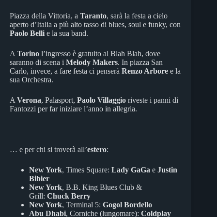
Piazza della Vittoria, a
Taranto
, sarà la festa a cielo
aperto d’Italia a più alto tasso di blues, soul e funky, con
Paolo Belli
e la sua band.
A
Torino
l’ingresso è gratuito al Blah Blah, dove
saranno di scena i
Melody Makers
. In piazza San
Carlo, invece, a fare festa ci penserà
Renzo Arbore
e la
sua Orchestra.
A
Verona
, Palasport,
Paolo Villaggio
riveste i panni di
Fantozzi per far iniziare l’anno in allegria.
… e per chi si troverà all’
estero
:
New York
, Times Square:
Lady GaGa
e
Justin
Bibier
New York
, B.B. King Blues Club &
Grill:
Chuck Berry
New York
, Terminal 5:
Gogol Bordello
Abu Dhabi
, Corniche (lungomare):
Coldplay