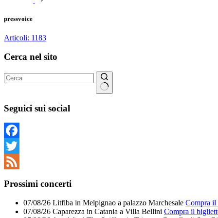
pressvoice
Articoli: 1183
Cerca nel sito
Nessun
risultato
Seguici sui social
Facebook
Twitter
Feed
Prossimi concerti
07/08/26
Litfiba
in
Melpignao
a
palazzo Marchesale
Compra il 
07/08/26
Caparezza
in
Catania
a
Villa Bellini
Compra il bigliet