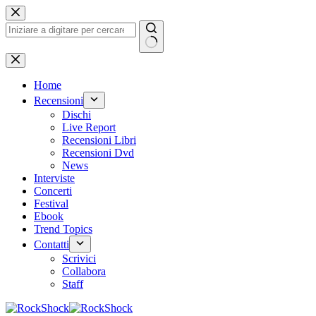
Salta
al
contenuto
Nessun
risultato
Home
Recensioni
Dischi
Live Report
Recensioni Libri
Recensioni Dvd
News
Interviste
Concerti
Festival
Ebook
Trend Topics
Contatti
Scrivici
Collabora
Staff