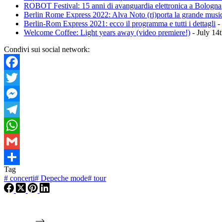
ROBOT Festival: 15 anni di avanguardia elettronica a Bologna
Berlin Rome Express 2022: Alva Noto (ri)porta la grande musi
Berlin-Rom Express 2021: ecco il programma e tutti i dettagli
-
Welcome Coffee: Light years away (video premiere!)
- July 14
Condivi sui social network:
Facebook
Twitter
Messenger
Telegram
WhatsApp
Gmail
Tag
Condividi
#
concerti
#
Depeche mode
#
tour