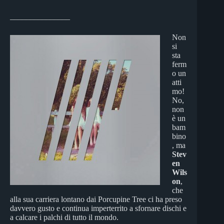
_______________
Non
si
sta
ferm
o un
atti
mo!
No,
non
è un
bam
bino
, ma
Stev
en
Wils
on
,
che
alla sua carriera lontano dai Porcupine Tree ci ha preso
davvero gusto e continua imperterrito a sfornare dischi e
a calcare i palchi di tutto il mondo.