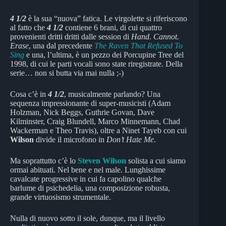
4 1/2
è la sua “nuova” fatica. Le virgolette si riferiscono
al fatto che
4 1/2
contiene 6 brani, di cui quattro
provenienti dritti dritti dalle session di
Hand. Cannot.
Erase
, una dal precedente
The Raven That Refused To
Sing
e una, l’ultima, è un pezzo dei Porcupine Tree del
1998, di cui le parti vocali sono state riregistrate. Della
serie… non si butta via mai nulla ;-)
Cosa c’è in
4 1/2
, musicalmente parlando? Una
sequenza impressionante di super-musicisti (Adam
Holzman, Nick Beggs, Guthrie Govan, Dave
Kilminster, Craig Blundell, Marco Minnemann, Chad
Wackerman e Theo Travis), oltre a Ninet Tayeb con cui
Wilson
divide il microfono in
Don’t Hate Me
.
Ma soprattutto c’è lo
Steven Wilson
solista a cui siamo
ormai abituati. Nel bene e nel male. Lunghissime
cavalcate progressive in cui fa capolino qualche
barlume di psichedelia, una composizione robusta,
grande virtuosismo strumentale.
Nulla di nuovo sotto il sole, dunque, ma il livello