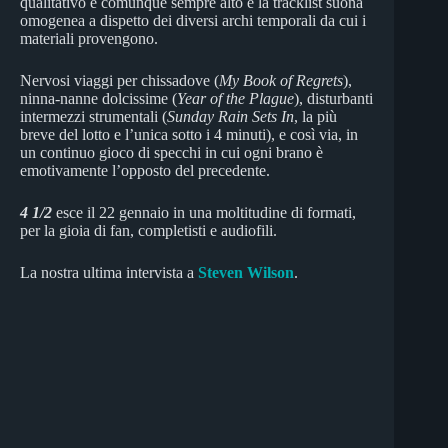
qualitativo è comunque sempre alto e la tracklist suona
omogenea a dispetto dei diversi archi temporali da cui i
materiali provengono.
Nervosi viaggi per chissadove (
My Book of Regrets
),
ninna-nanne dolcissime (
Year of the Plague
), disturbanti
intermezzi strumentali (
Sunday Rain Sets In
, la più
breve del lotto e l’unica sotto i 4 minuti), e così via, in
un continuo gioco di specchi in cui ogni brano è
emotivamente l’opposto del precedente.
4 1/2
esce il 22 gennaio in una moltitudine di formati,
per la gioia di fan, completisti e audiofili.
La nostra ultima intervista a
Steven Wilson
.