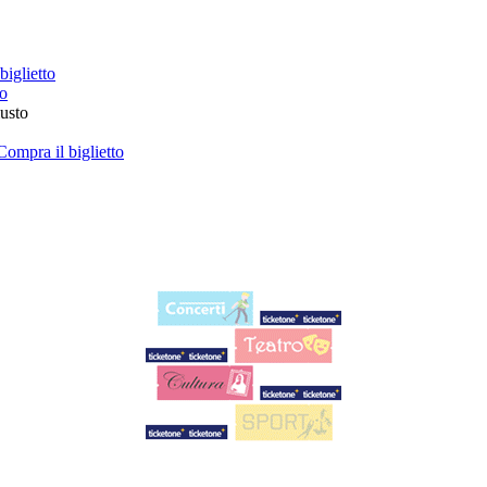
biglietto
to
iusto
Compra il biglietto