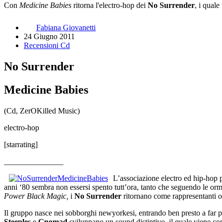
Con
Medicine Babies
ritorna l'electro-hop dei
No Surrender
, i quale
Fabiana Giovanetti
24 Giugno 2011
Recensioni Cd
No Surrender
Medicine Babies
(Cd, ZerOKilled Music)
electro-hop
[starrating]
_______________
L’associazione electro ed hip-hop 
anni ‘80 sembra non essersi spento tutt’ora, tanto che seguendo le or
Power Black Magic,
i
No Surrender
ritornano come rappresentanti od
Il gruppo nasce nei sobborghi newyorkesi, entrando ben presto a far p
Steeples
e
Gnomad
sviluppano un sound distintivo, il quale viene co