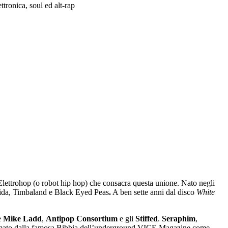
ettronica, soul ed alt-rap
Elettrohop (o robot hip hop) che consacra questa unione. Nato negli
 Rida, Timbaland e Black Eyed Peas
.
A ben sette anni dal disco
White
e
Mike Ladd
,
Antipop
Consortium
e gli
Stiffed
.
Seraphim
,
mato dalla famosa Bibbia dell’underground VICE Magazine come