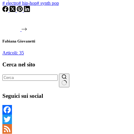
#
electro
#
hip-hop
#
synth pop
Fabiana Giovanetti
Articoli: 35
Cerca nel sito
Nessun
risultato
Seguici sui social
Facebook
Twitter