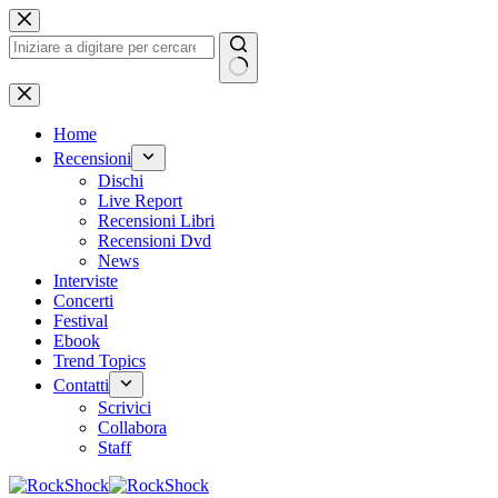
Salta
al
contenuto
Nessun
risultato
Home
Recensioni
Dischi
Live Report
Recensioni Libri
Recensioni Dvd
News
Interviste
Concerti
Festival
Ebook
Trend Topics
Contatti
Scrivici
Collabora
Staff