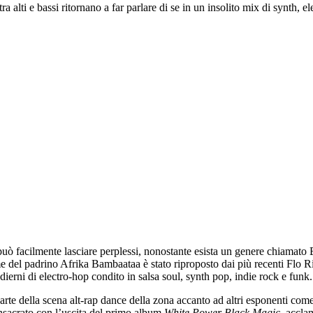
 tra alti e bassi ritornano a far parlare di se in un insolito mix di synth, el
può facilmente lasciare perplessi, nonostante esista un genere chiamato 
me del padrino Afrika Bambaataa è stato riproposto dai più recenti Flo
ierni di electro-hop condito in salsa soul, synth pop, indie rock e funk.
arte della scena alt-rap dance della zona accanto ad altri esponenti com
nsacrato con l’uscita del primo album
White Power Black Magic,
accla