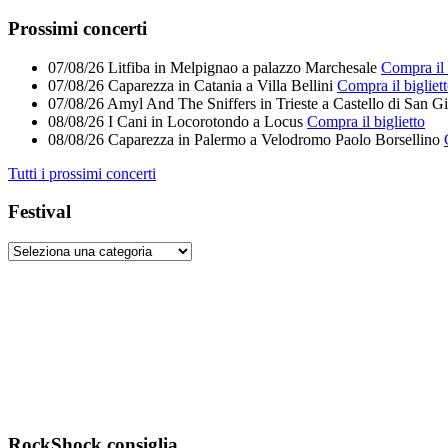
Feed
Prossimi concerti
07/08/26
Litfiba
in
Melpignao
a
palazzo Marchesale
Compra il 
07/08/26
Caparezza
in
Catania
a
Villa Bellini
Compra il bigliet
07/08/26
Amyl And The Sniffers
in
Trieste
a
Castello di San G
08/08/26
I Cani
in
Locorotondo
a
Locus
Compra il biglietto
08/08/26
Caparezza
in
Palermo
a
Velodromo Paolo Borsellino
Tutti i prossimi concerti
Festival
RockShock consiglia