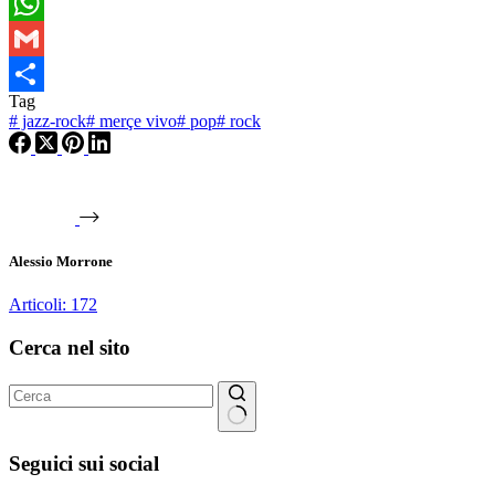
Telegram
WhatsApp
Gmail
Tag
Condividi
#
jazz-rock
#
merçe vivo
#
pop
#
rock
Alessio Morrone
Articoli: 172
Cerca nel sito
Nessun
risultato
Seguici sui social