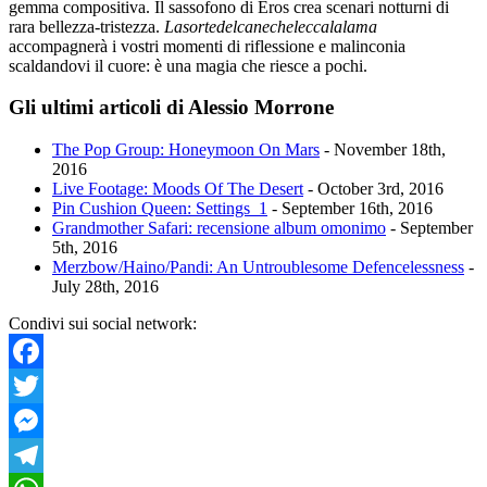
gemma compositiva. Il sassofono di Eros crea scenari notturni di
rara bellezza-tristezza.
Lasortedelcanecheleccalalama
accompagnerà i vostri momenti di riflessione e malinconia
scaldandovi il cuore: è una magia che riesce a pochi.
Gli ultimi articoli di Alessio Morrone
The Pop Group: Honeymoon On Mars
- November 18th,
2016
Live Footage: Moods Of The Desert
- October 3rd, 2016
Pin Cushion Queen: Settings_1
- September 16th, 2016
Grandmother Safari: recensione album omonimo
- September
5th, 2016
Merzbow/Haino/Pandi: An Untroublesome Defencelessness
-
July 28th, 2016
Condivi sui social network:
Facebook
Twitter
Messenger