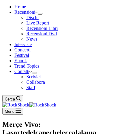
Home
Recensioni
Dischi
Live Report
Recensioni Libri
Recensioni Dvd
News
Interviste
Concerti
Festival
Ebook
Trend Topics
Contatti
Scrivici
Collabora
Staff
Cerca
Menu
Merçe Vivo:
Lasortedelcanecheleccalalama