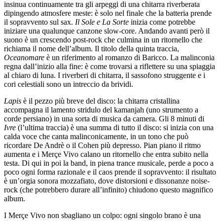
insinua continuamente tra gli arpeggi di una chitarra riverberata
dipingendo atmosfere meste: è solo nel finale che la batteria prende
il sopravvento sul sax.
Il Sole e La Sorte
inizia come potrebbe
iniziare una qualunque canzone slow-core. Andando avanti però il
suono è un crescendo post-rock che culmina in un ritornello che
richiama il nome dell’album. Il titolo della quinta traccia,
Oceanomare
è un riferimento al romanzo di Baricco. La malinconia
regna dall’inizio alla fine: è come trovarsi a riflettere su una spiaggia
al chiaro di luna. I riverberi di chitarra, il sassofono struggente e i
cori celestiali sono un intreccio da brividi.
Lapis
è il pezzo più breve del disco: la chitarra cristallina
accompagna il lamento stridulo del kamanjah (uno strumento a
corde persiano) in una sorta di musica da camera. Gli 8 minuti di
Ivre
(l’ultima traccia) è una summa di tutto il disco: si inizia con una
calda voce che canta malinconicamente, in un tono che può
ricordare De Andrè o il Cohen più depresso. Pian piano il ritmo
aumenta e i Merçe Vivo calano un ritornello che entra subito nella
testa. Di qui in poi la band, in piena trance musicale, perde a poco a
poco ogni forma razionale e il caos prende il sopravvento: il risultato
è un’orgia sonora mozzafiato, dove distorsioni e dissonanze noise-
rock (che potrebbero durare all’infinito) chiudono questo magnifico
album.
I Merçe Vivo non sbagliano un colpo: ogni singolo brano è una