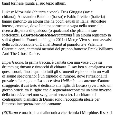
band torinese giunta al suo terzo album.
Lukasz Mrozinski (chitarra e voce), Eros Giuggia (sax e
chitarra), Alessandro Baudino (basso) e Fabio Prettico (batteria)
hanno partorito un album che ha pochi eguali in Italia: atmosfere
intense, emotive, dove l’anima tormentata vaga nella notte alla
ricerca disperata di qualcosa (o qualcuno) che plachi le sue
sofferenze.
Lasortedelcanecheleccalalama
è un album registrato in
soli 4 giorni in Francia nel luglio 2011: i Merçe Vivo si sono avvalsi
della collaborazione di Daniel Benoit al pianoforte e Valentine
Carette ai cori, entrambi membri del gruppo francese Frank Williams
And The Ghost Dance.
Imperfezione
, la prima traccia, è cantata con una voce cupa su
drumming ritmato e rintocchi di chitarra. Il sax ben si amalgama con
questi suoni, fino a quando tutti gli strumenti esplodono in un wall
of sound spectoriano: è un tripudio di rumore, dove l’irrazionalità
prevale sulla ragione. La successiva
Helika
è una canzone d’autore
struggente, il cui testo è dedicato alla figlia di Lucasz (averti solo un
giorno brucia tra le righe che disegnerai/raccontami un altro inverno
della tua età/vorrei non svegliarmi senza te). La chitarra e i
contrappunti pianistici di Daniel sono l’accoppiata ideale per
l’intensa interpretazione del cantante.
(Ri)Torna
è una ballata malinconica che ricorda i Morphine. Il sax si