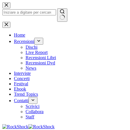
Salta
al
contenuto
Nessun
risultato
Home
Recensioni
Dischi
Live Report
Recensioni Libri
Recensioni Dvd
News
Interviste
Concerti
Festival
Ebook
Trend Topics
Contatti
Scrivici
Collabora
Staff