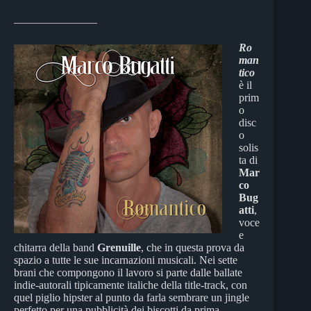
_______________
Ro
man
tico
è il
prim
o
disc
o
solis
ta di
Mar
co
Bug
atti
,
voce
e
chitarra della band
Grenuille
, che in questa prova da
spazio a tutte le sue incarnazioni musicali. Nei sette
brani che compongono il lavoro si parte dalle ballate
indie-autorali tipicamente italiche della title-track, con
quel piglio hipster al punto da farla sembrare un jingle
perfetto per una pubblicità dei biscotti da prima