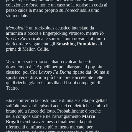
colazione; e forse non è un caso se la reprise in coda al
pezzo calca la mano proprio sull’orecchiabilissimo
strumentale.
Mercoledì
è un rock-blues acustico intarsiato da
armonica a bocca e fingerpicking virtuoso, mentre
Io
Sto Da Piero
ricalca le sonorità anni novanta al punto
da ricordare vagamente gli
Smashing Pumpkins
di
prima di Mellon Collie.
Vero
torna su territorio italiano ricalcando certi
downtempo à là Agnelli per poi allargarsi al pop più
classico, poi
Che Lavoro Fa Diana
riparte dai ’90 ma si
sposta verso direzioni più hardcore e accelerate nelle
quali riecheggiano Capovilla ed i suoi compagni di
Teatro.
Alice
conferma la costruzione di una scaletta progettata
sull’alternanza di episodi acustici ed elettrici e sembra il
brano più a fuoco del lotto. Probabilmente è perché
nella composizione e nell’arrangiamento
Marco
Bugatti
sembra aver messo finalmente da parte
riferimenti e influenze più o meno marcate, per