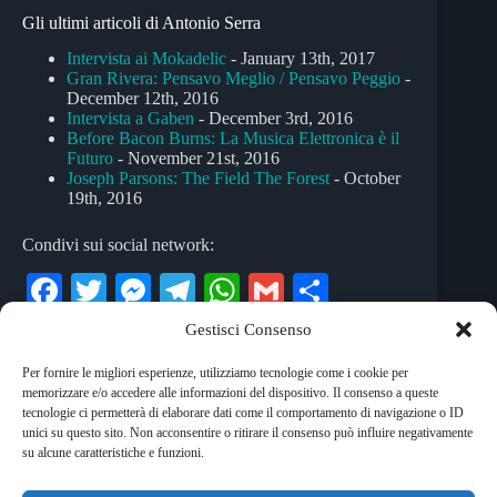
Gli ultimi articoli di Antonio Serra
Intervista ai Mokadelic
- January 13th, 2017
Gran Rivera: Pensavo Meglio / Pensavo Peggio
-
December 12th, 2016
Intervista a Gaben
- December 3rd, 2016
Before Bacon Burns: La Musica Elettronica è il
Futuro
- November 21st, 2016
Joseph Parsons: The Field The Forest
- October
19th, 2016
Condivi sui social network:
Fa
T
M
Te
W
G
C
ce
wi
es
le
ha
m
on
Gestisci Consenso
bo
tte
se
gr
ts
ail
di
Per fornire le migliori esperienze, utilizziamo tecnologie come i cookie per
Tag
ok
r
ng
a
A
vi
memorizzare e/o accedere alle informazioni del dispositivo. Il consenso a queste
#
canzone d'autore
#
indie
#
marco bugatti
tecnologie ci permetterà di elaborare dati come il comportamento di navigazione o ID
er
m
pp
di
unici su questo sito. Non acconsentire o ritirare il consenso può influire negativamente
#
rock
su alcune caratteristiche e funzioni.