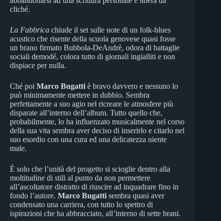
abbandonarsi ad una scrittura personale e libera da
cliché.
La Fabbrica
chiude il set sulle note di un folk-blues
acustico che risente della scuola genovese quasi fosse
un brano firmato Bubbola-DeAndrè, odora di battaglie
sociali demodé, colora tutto di giornali ingialliti e non
dispiace per nulla.
Ché poi
Marco Bugatti
è bravo davvero e nessuno lo
può minimamente mettere in dubbio. Sembra
perfettamente a suo agio nel ricreare le atmosfere più
disparate all’interno dell’album. Tutto quello che,
probabilmente, lo ha influenzato musicalmente nel corso
della sua vita sembra aver deciso di inserirlo e citarlo nel
suo esordio con una cura ed una delicatezza niente
male.
È solo che l’unità del progetto si scioglie dentro alla
moltitudine di stili al punto da non permettere
all’ascoltatore distratto di riuscire ad inquadrare fino in
fondo l’autore.
Marco Bugatti
sembra quasi aver
condensato una carriera, con tutto lo spettro di
ispirazioni che ha abbracciato, all’interno di sette brani.