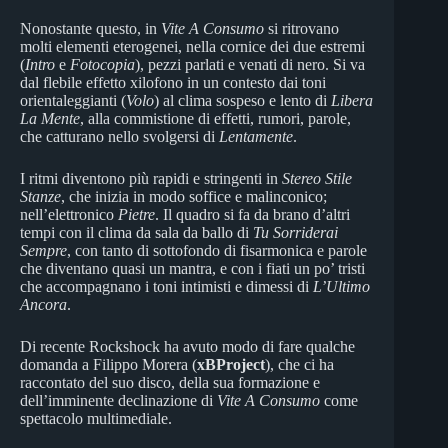
Nonostante questo, in
Vite A Consumo
si ritrovano
molti elementi eterogenei, nella cornice dei due estremi
(
Intro
e
Fotocopia
), pezzi parlati e venati di nero. Si va
dal flebile effetto xilofono in un contesto dai toni
orientaleggianti (
Volo
) al clima sospeso e lento di
Libera
La Mente
, alla commistione di effetti, rumori, parole,
che catturano nello svolgersi di
Lentamente
.
I ritmi diventono più rapidi e stringenti in
Stereo Stile
Stanze
, che inizia in modo soffice e malinconico;
nell’elettronico
Pietre
. Il quadro si fa da brano d’altri
tempi con il clima da sala da ballo di
Tu Sorriderai
Sempre
, con tanto di sottofondo di fisarmonica e parole
che diventano quasi un mantra, e con i fiati un po’ tristi
che accompagnano i toni intimisti e dimessi di
L’Ultimo
Ancora
.
Di recente Rockshock ha avuto modo di fare qualche
domanda a Filippo Morera (
xBProject
), che ci ha
raccontato del suo disco, della sua formazione e
dell’imminente declinazione di
Vite A Consumo
come
spettacolo multimediale.