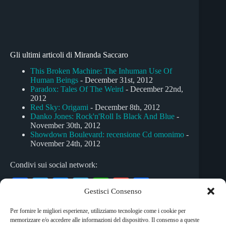
Gli ultimi articoli di Miranda Saccaro
This Broken Machine: The Inhuman Use Of
Human Beings
- December 31st, 2012
Paradox: Tales Of The Weird
- December 22nd,
2012
Red Sky: Origami
- December 8th, 2012
Danko Jones: Rock'n'Roll Is Black And Blue
-
November 30th, 2012
Showdown Boulevard: recensione Cd omonimo
-
November 24th, 2012
Condivi sui social network:
Fa
T
M
Te
W
G
C
Gestisci Consenso
ce
wi
es
le
ha
m
on
Per fornire le migliori esperienze, utilizziamo tecnologie come i cookie per
bo
tte
se
gr
ts
ail
di
memorizzare e/o accedere alle informazioni del dispositivo. Il consenso a queste