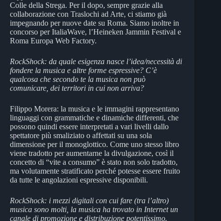
Colle della Strega. Per il dopo, sempre grazie alla
collaborazione con Traslochi ad Arte, ci stiamo già
impegnando per nuove date su Roma. Siamo inoltre in
concorso per ItaliaWave, l’Heineken Jammin Festival e
Roma Europa Web Factory.
RockShock: da quale esigenza nasce l’idea/necessità di
fondere la musica e altre forme espressive? C’è
qualcosa che secondo te la musica non può
comunicare, dei territori in cui non arriva?
Filippo Morera: la musica e le immagini rappresentano
linguaggi con grammatiche e dinamiche differenti, che
possono quindi essere interpretati a vari livelli dallo
spettatore più smaliziato o affettati su una sola
dimensione per il monoglottico. Come uno stesso libro
viene tradotto per aumentarne la divulgazione, così il
concetto di “vite a consumo” è stato non solo tradotto,
ma volutamente stratificato perché potesse essere fruito
da tutte le angolazioni espressive disponibili.
RockShock: i mezzi digitali con cui fare (tra l’altro)
musica sono molti, la musica ha trovato in Internet un
canale di promozione e distribuzione potentissimo.