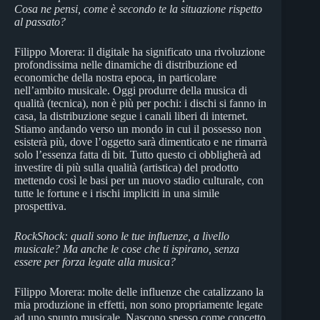
Cosa ne pensi, come è secondo te la situazione rispetto
al passato?
Filippo Morera: il digitale ha significato una rivoluzione
profondissima nelle dinamiche di distribuzione ed
economiche della nostra epoca, in particolare
nell’ambito musicale. Oggi produrre della musica di
qualità (tecnica), non è più per pochi: i dischi si fanno in
casa, la distribuzione segue i canali liberi di internet.
Stiamo andando verso un mondo in cui il possesso non
esisterà più, dove l’oggetto sarà dimenticato e ne rimarrà
solo l’essenza fatta di bit. Tutto questo ci obbligherà ad
investire di più sulla qualità (artistica) del prodotto
mettendo così le basi per un nuovo stadio culturale, con
tutte le fortune e i rischi impliciti in una simile
prospettiva.
RockShock: quali sono le tue influenze, a livello
musicale? Ma anche le cose che ti ispirano, senza
essere per forza legate alla musica?
Filippo Morera: molte delle influenze che catalizzano la
mia produzione in effetti, non sono propriamente legate
ad uno spunto musicale. Nascono spesso come concetto