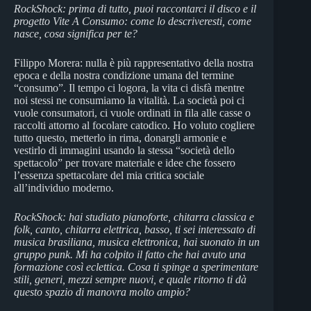
RockShock: prima di tutto, puoi raccontarci il disco e il
progetto Vite A Consumo: come lo descriveresti, come
nasce, cosa significa per te?
Filippo Morera: nulla è più rappresentativo della nostra
epoca e della nostra condizione umana del termine
“consumo”. Il tempo ci logora, la vita ci disfà mentre
noi stessi ne consumiamo la vitalità. La società poi ci
vuole consumatori, ci vuole ordinati in fila alle casse o
raccolti attorno al focolare catodico. Ho voluto cogliere
tutto questo, metterlo in rima, donargli armonie e
vestirlo di immagini usando la stessa “società dello
spettacolo” per trovare materiale e idee che fossero
l’essenza spettacolare del mia critica sociale
all’individuo moderno.
RockShock: hai studiato pianoforte, chitarra classica e
folk, canto, chitarra elettrica, basso, ti sei interessato di
musica brasiliana, musica elettronica, hai suonato in un
gruppo punk. Mi ha colpito il fatto che hai avuto una
formazione così eclettica. Cosa ti spinge a sperimentare
stili, generi, mezzi sempre nuovi, e quale ritorno ti dà
questo spazio di manovra molto ampio?