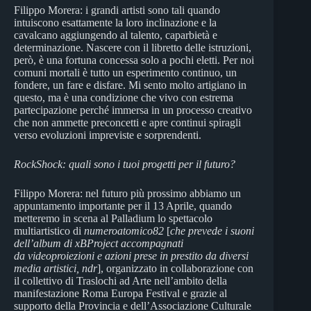
Filippo Morera: i grandi artisti sono tali quando
intuiscono esattamente la loro inclinazione e la
cavalcano aggiungendo al talento, caparbietà e
determinazione. Nascere con il libretto delle istruzioni,
però, è una fortuna concessa solo a pochi eletti. Per noi
comuni mortali è tutto un esperimento continuo, un
fondere, un fare e disfare. Mi sento molto artigiano in
questo, ma è una condizione che vivo con estrema
partecipazione perché immersa in un processo creativo
che non ammette preconcetti e apre continui spiragli
verso evoluzioni impreviste e sorprendenti.
RockShock: quali sono i tuoi progetti per il futuro?
Filippo Morera: nel futuro più prossimo abbiamo un
appuntamento importante per il 13 Aprile, quando
metteremo in scena al Palladium lo spettacolo
multiartistico di
numeroatomico82
[
che prevede i suoni
dell’album di xBProject accompagnati
da videoproiezioni e azioni prese in prestito da diversi
media artistici, ndr
], organizzato in collaborazione con
il collettivo di Traslochi ad Arte nell’ambito della
manifestazione Roma Europa Festival e grazie al
supporto della Provincia e dell’Associazione Culturale