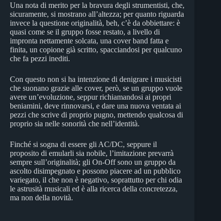
Una nota di merito per la bravura degli strumentisti, che,
sicuramente, si mostrano all’altezza; per quanto riguarda
invece la questione originalità, beh, c’è da obbiettare: è
quasi come se il gruppo fosse restato, a livello di
impronta nettamente solcata, una cover band fatta e
finita, un copione già scritto, spacciandosi per qualcuno
che fa pezzi inediti.
Con questo non si ha intenzione di denigrare i musicisti
che suonano grazie alle cover, però, se un gruppo vuole
avere un’evoluzione, seppur richiamandosi ai propri
beniamini, deve rinnovarsi, e dare una nuova ventata ai
pezzi che scrive di proprio pugno, mettendo qualcosa di
proprio sia nelle sonorità che nell’identità.
Finché si sogna di essere gli AC/DC, seppure il
proposito di emularli sia nobile, l’imitazione prevarrà
sempre sull’originalità; gli On-Off sono un gruppo da
ascolto disimpegnato e possono piacere ad un pubblico
variegato, il che non è negativo, soprattutto per chi odia
le astrusità musicali ed è alla ricerca della concretezza,
ma non della novità.