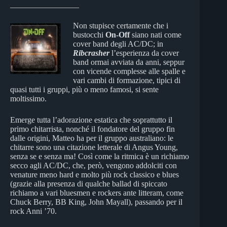
_________________
Non stupisce certamente che i
bustocchi
On-Off
siano nati come
cover band degli AC/DC; in
Ribcrasher
l’esperienza da cover
band ormai avviata da anni, seppur
con vicende complesse alle spalle e
vari cambi di formazione, tipici di
quasi tutti i gruppi, più o meno famosi, si sente
moltissimo.
Emerge tutta l’adorazione estatica che soprattutto il
primo chitarrista, nonché il fondatore del gruppo fin
dalle origini, Matteo ha per il gruppo australiano: le
chitarre sono una citazione letterale di Angus Young,
senza se e senza ma! Così come la ritmica è un richiamo
secco agli AC/DC, che, però, vengono addolciti con
venature meno hard e molto più rock classico e blues
(grazie alla presenza di qualche ballad di spiccato
richiamo a vari bluesmen e rockers ante litteram, come
Chuck Berry, BB King, John Mayall), passando per il
rock Anni ’70.