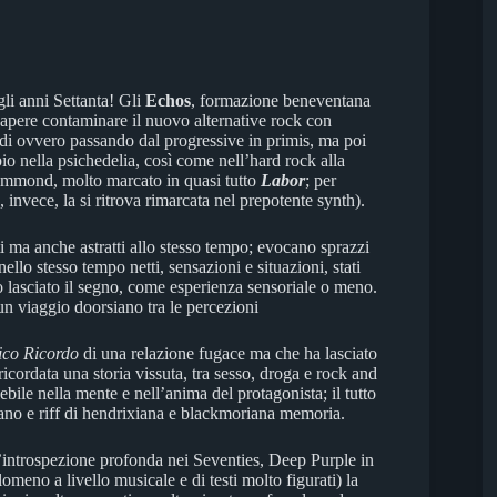
li anni Settanta! Gli
Echos
, formazione beneventana
 sapere contaminare il nuovo alternative rock con
adi ovvero passando dal progressive in primis, ma poi
o nella psichedelia, così come nell’hard rock alla
ammond, molto marcato in quasi tutto
Labor
; per
 invece, la si ritrova rimarcata nel prepotente synth).
tti ma anche astratti allo stesso tempo; evocano sprazzi
nello stesso tempo netti, sensazioni e situazioni, stati
lasciato il segno, come esperienza sensoriale o meno.
 un viaggio doorsiano tra le percezioni
ico Ricordo
di una relazione fugace ma che ha lasciato
cordata una storia vissuta, tra sesso, droga e rock and
ile nella mente e nell’anima del protagonista; il tutto
iano e riff di hendrixiana e blackmoriana memoria.
introspezione profonda nei Seventies, Deep Purple in
omeno a livello musicale e di testi molto figurati) la