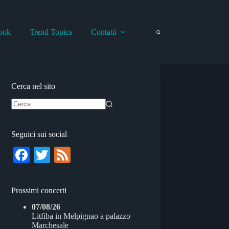
ook
Trend Topics
Contatti
Cerca nel sito
Nessun
risultato
Seguici sui social
Fa
T
Fe
ce
wi
ed
bo
tte
Prossimi concerti
ok
r
07/08/26
Litfiba
in
Melpignao
a
palazzo
Marchesale