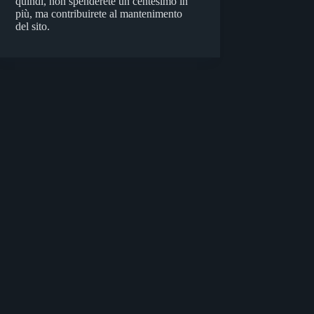
quindi, non spenderete un centesimo in
più, ma contribuirete al mantenimento
del sito.