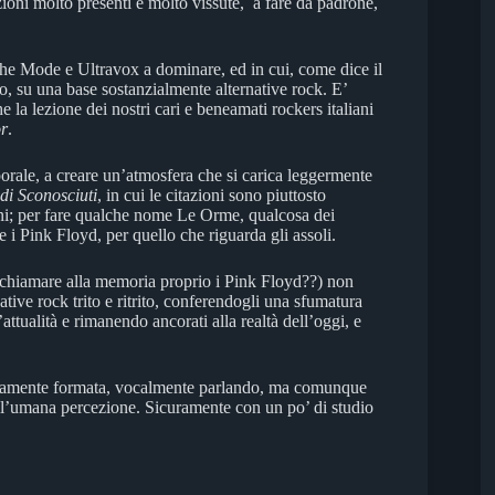
azioni molto presenti e molto vissute, a fare da padrone,
che Mode e Ultravox a dominare, ed in cui, come dice il
, su una base sostanzialmente alternative rock. E’
 la lezione dei nostri cari e beneamati rockers italiani
r
.
orale, a creare un’atmosfera che si carica leggermente
i Sconosciuti
, in cui le citazioni sono piuttosto
iani; per fare qualche nome Le Orme, qualcosa dei
 Pink Floyd, per quello che riguarda gli assoli.
richiamare alla memoria proprio i Pink Floyd??) non
tive rock trito e ritrito, conferendogli una sfumatura
l’attualità e rimanendo ancorati alla realtà dell’oggi, e
letamente formata, vocalmente parlando, ma comunque
dell’umana percezione. Sicuramente con un po’ di studio