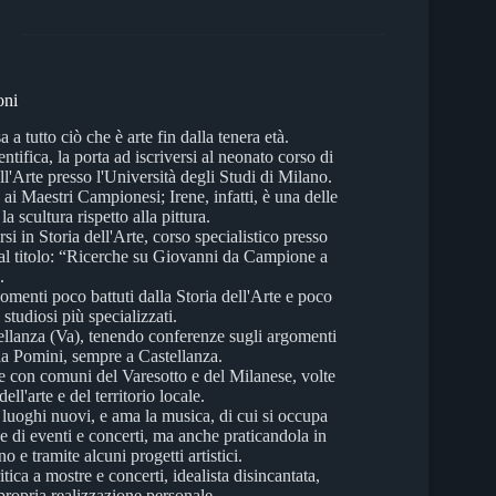
oni
 tutto ciò che è arte fin dalla tenera età.
tifica, la porta ad iscriversi al neonato corso di
ll'Arte presso l'Università degli Studi di Milano.
ai Maestri Campionesi; Irene, infatti, è una delle
 scultura rispetto alla pittura.
rsi in Storia dell'Arte, corso specialistico presso
 dal titolo: “Ricerche su Giovanni da Campione a
.
gomenti poco battuti dalla Storia dell'Arte e poco
studiosi più specializzati.
ellanza (Va), tenendo conferenze sugli argomenti
illa Pomini, sempre a Castellanza.
ne con comuni del Varesotto e del Milanese, volte
ll'arte e del territorio locale.
i luoghi nuovi, e ama la musica, di cui si occupa
e di eventi e concerti, ma anche praticandola in
e tramite alcuni progetti artistici.
ica a mostre e concerti, idealista disincantata,
propria realizzazione personale.