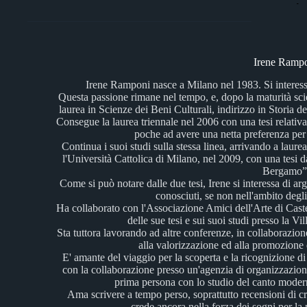
Irene Ramp
Irene Ramponi nasce a Milano nel 1983. Si interessa a
Questa passione rimane nel tempo, e, dopo la maturità scien
laurea in Scienze dei Beni Culturali, indirizzo in Storia de
Consegue la laurea triennale nel 2006 con una tesi relativa 
poche ad avere una netta preferenza per la
Continua i suoi studi sulla stessa linea, arrivando a laurea
l'Università Cattolica di Milano, nel 2009, con una tesi
Bergamo”
Come si può notare dalle due tesi, Irene si interessa di ar
conosciuti, se non nell'ambito degli 
Ha collaborato con l'Associazione Amici dell'Arte di Cast
delle sue tesi e sui suoi studi presso la V
Sta tuttora lavorando ad altre conferenze, in collaborazio
alla valorizzazione ed alla promozione de
E' amante del viaggio per la scoperta e la ricognizione d
con la collaborazione presso un'agenzia di organizzazion
prima persona con lo studio del canto moderno 
Ama scrivere a tempo perso, soprattutto recensioni di crit
crede ancora nella forza dei sogni per la 