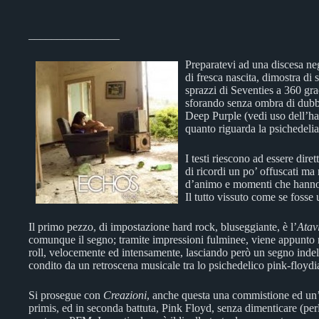
________________
Preparatevi ad una discesa neg
di fresca nascita, dimostra di
sprazzi di Seventies a 360 gr
sforando senza ombra di dubbi
Deep Purple (vedi uso dell’h
quanto riguarda la psichedelia,
I testi riescono ad essere dire
di ricordi un po’ offuscati ma 
d’animo e momenti che hanno 
Il tutto vissuto come se fosse
Il primo pezzo, di impostazione hard rock, bluseggiante, è l’
Atav
comunque il segno; tramite impressioni fulminee, viene appunto ri
roll, velocemente ed intensamente, lasciando però un segno indeleb
condito da un retroscena musicale tra lo psichedelico pink-floyd
Si prosegue con
Creazioni
, anche questa una commistione ed un’
primis, ed in seconda battuta, Pink Floyd, senza dimenticare (perl