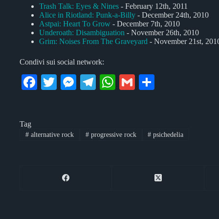
Trash Talk: Eyes & Nines
- February 12th, 2011
Alice in Riotland: Punk-a-Billy
- December 24th, 2010
Astpai: Heart To Grow
- December 7th, 2010
Underoath: Disambiguation
- November 26th, 2010
Grim: Noises From The Graveyard
- November 21st, 201
Condivi sui social network:
Fa
T
M
Te
W
G
C
ce
wi
es
le
ha
m
on
bo
tte
se
gr
ts
ail
di
Tag
ok
r
ng
a
A
vi
#
alternative rock
#
progressive rock
#
psichedelia
er
m
pp
di