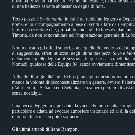
nostrana PFM. In particolare, è il livello testuale, evocante sens
di una bellezza astratta abbastanza degna di nota.
Terzo pezzo è
Syntomania
, in cui è un richiamo leggero a Depe
nome, è un accompagnamento a base di synth a fare da riempitivo
inoltre da ricordare che, probabilmente, agli Echoes è chiara anche
Timoria, da non sottovalutare nell’impostazione generale di
Labo
Non mancano gli effetti sonori, come quello del vento o del temp
di suggestività, effetti utilizzati negli ultimi due pezzi
Sirio
e
Mond
nettamente quelle degli anni Sessanta, in questo caso quelli ital
Nomadi, qualcosa delle Equipe 84, senza ovviamente dimenticare i
A livello di originalità, agli Echos (come può questo nome non 
manca la volontà di decontestualizzare un genere, ovvero l’alterna
d’altri tempi, i Settanta ed i Settanta, senza però perdere di vista 
senza nostalgia.
Una pecca, leggera ma presente: la voce, che non risulta comp
particolare e adatta ad evocare atmosfere visionarie ed al di là 
e un po’ di tecnica si potrà sopperire.
Gli ultimi articoli di Irene Ramponi