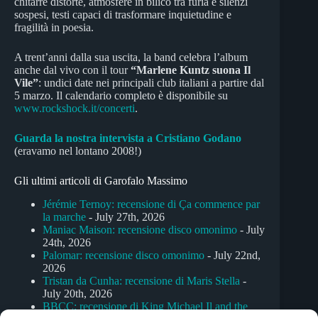
chitarre distorte, atmosfere in bilico tra furia e silenzi
sospesi, testi capaci di trasformare inquietudine e
fragilità in poesia.
A trent’anni dalla sua uscita, la band celebra l’album
anche dal vivo con il tour
“Marlene Kuntz suona Il
Vile”
: undici date nei principali club italiani a partire dal
5 marzo. Il calendario completo è disponibile su
www.rockshock.it/concerti
.
Guarda la nostra intervista a Cristiano Godano
(eravamo nel lontano 2008!)
Gli ultimi articoli di Garofalo Massimo
Jérémie Ternoy: recensione di Ça commence par
la marche
- July 27th, 2026
Maniac Maison: recensione disco omonimo
- July
24th, 2026
Palomar: recensione disco omonimo
- July 22nd,
2026
Tristan da Cunha: recensione di Maris Stella
-
July 20th, 2026
BBCC: recensione di King Michael Il and the