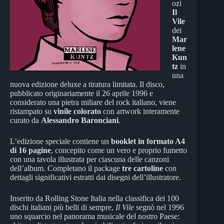
ozi
Il
Vile
dei
Mar
lene
Kun
tz
in
una
nuova edizione deluxe a tiratura limitata. Il disco,
pubblicato originariamente il 26 aprile 1996 e
considerato una pietra miliare del rock italiano, viene
ristampato su
vinile colorato
con artwork interamente
curato da
Alessandro Baronciani
.
L’edizione speciale contiene un
booklet in formato A4
di 16 pagine
, concepito come un vero e proprio fumetto
con una tavola illustrata per ciascuna delle canzoni
dell’album. Completano il package
tre cartoline
con
dettagli significativi estratti dai disegni dell’illustratore.
Inserito da Rolling Stone Italia nella classifica dei 100
dischi italiani più belli di sempre,
Il Vile
segnò nel 1996
uno squarcio nel panorama musicale del nostro Paese: