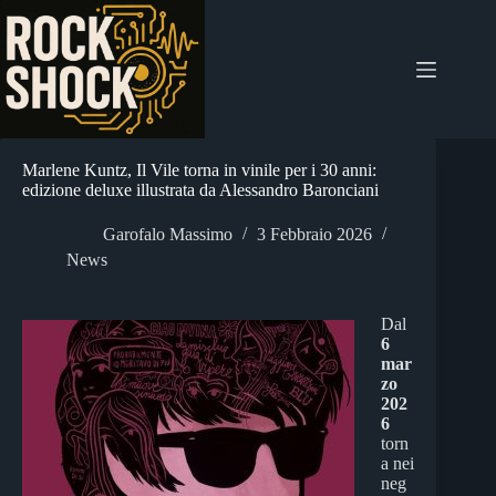
Salta
al
contenuto
Marlene Kuntz, Il Vile torna in vinile per i 30 anni:
edizione deluxe illustrata da Alessandro Baronciani
Garofalo Massimo
3 Febbraio 2026
News
Dal
6
mar
zo
202
6
torn
a nei
neg