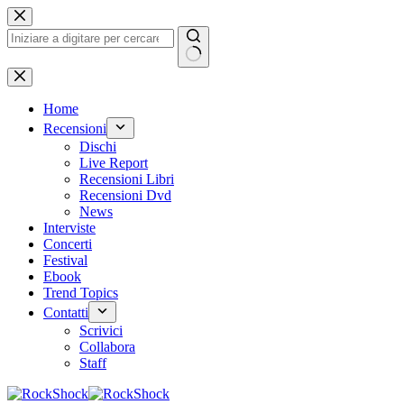
Salta
al
contenuto
Nessun
risultato
Home
Recensioni
Dischi
Live Report
Recensioni Libri
Recensioni Dvd
News
Interviste
Concerti
Festival
Ebook
Trend Topics
Contatti
Scrivici
Collabora
Staff