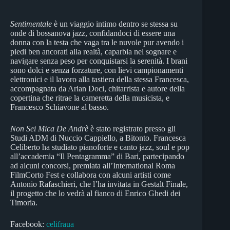
Sentimentale
è un viaggio intimo dentro se stessa su
onde di bossanova jazz, confidandoci di essere una
donna con la testa che vaga tra le nuvole pur avendo i
piedi ben ancorati alla realtà, caparbia nel sognare e
navigare senza peso per conquistarsi la serenità. I brani
sono dolci e senza forzature, con lievi campionamenti
elettronici e il lavoro alla tastiera della stessa Francesca,
accompagnata da Arian Doci, chitarrista e autore della
copertina che ritrae la cameretta della musicista, e
Francesco Schiavone al basso.
Non Sei Mica De Andrè
è stato registrato presso gli
Studi ADM di Nuccio Cappiello, a Bitonto. Francesca
Celiberto ha studiato pianoforte e canto jazz, soul e pop
all’accademia “Il Pentagramma” di Bari, partecipando
ad alcuni concorsi, premiata all’International Roma
FilmCorto Fest e collabora con alcuni artisti come
Antonio Rafaschieri, che l’ha invitata in Gestalt Finale,
il progetto che lo vedrà al fianco di Enrico Ghedi dei
Timoria.
Facebook:
celifraua