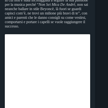
in cui non è stata incoraggiata a seguire la sua passione
per la musica perché “
Non Sei Mica De Andrè
, non sai
neanche ballare in stile Beyoncè, là fuori se guardi
capisci com’è, ne trovi un milione più bravi di te”, con
amici e parenti che le danno consigli su come vestirsi,
comportarsi e portare i capelli se vuole raggiungere il
successo.