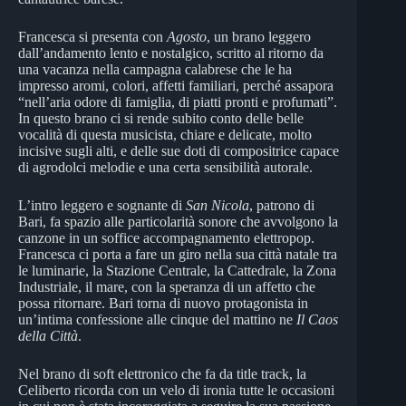
Francesca si presenta con
Agosto
, un brano leggero
dall’andamento lento e nostalgico, scritto al ritorno da
una vacanza nella campagna calabrese che le ha
impresso aromi, colori, affetti familiari, perché assapora
“nell’aria odore di famiglia, di piatti pronti e profumati”.
In questo brano ci si rende subito conto delle belle
vocalità di questa musicista, chiare e delicate, molto
incisive sugli alti, e delle sue doti di compositrice capace
di agrodolci melodie e una certa sensibilità autorale.
L’intro leggero e sognante di
San Nicola
, patrono di
Bari, fa spazio alle particolarità sonore che avvolgono la
canzone in un soffice accompagnamento elettropop.
Francesca ci porta a fare un giro nella sua città natale tra
le luminarie, la Stazione Centrale, la Cattedrale, la Zona
Industriale, il mare, con la speranza di un affetto che
possa ritornare. Bari torna di nuovo protagonista in
un’intima confessione alle cinque del mattino ne
Il Caos
della Città
.
Nel brano di soft elettronico che fa da title track, la
Celiberto ricorda con un velo di ironia tutte le occasioni