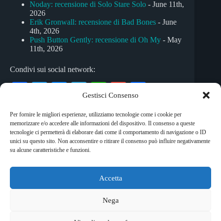
Noday: recensione di Solo Stare Solo
- June 11th,
2026
Erik Gronwall: recensione di Bad Bones
- June
4th, 2026
Push Button Gently: recensione di Oh My
- May
11th, 2026
Condivi sui social network:
Fa
T
M
Te
W
G
C
Gestisci Consenso
ce
wi
es
le
ha
m
on
Per fornire le migliori esperienze, utilizziamo tecnologie come i cookie per
bo
tte
se
gr
ts
ail
di
memorizzare e/o accedere alle informazioni del dispositivo. Il consenso a queste
Tag
ok
r
ng
a
A
vi
tecnologie ci permetterà di elaborare dati come il comportamento di navigazione o ID
unici su questo sito. Non acconsentire o ritirare il consenso può influire negativamente
#
canzone d'autore
#
Francesca Celiberto
#
pop
er
m
pp
di
su alcune caratteristiche e funzioni.
Accetta
Copyright © 2026 RockShock - © Massimo Garofalo. C.F.
GRFMSM65R24A662Q. Qualsiasi tipo di riproduzione è
Nega
vietata se non preventivamente autorizzata. RockShock non
rappresenta una testata giornalistica in quanto viene aggiornato