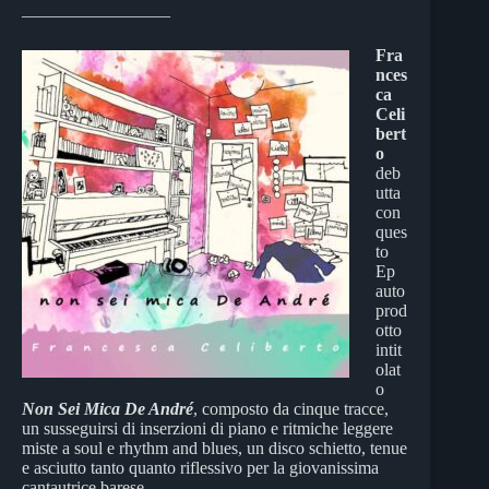
_________________
Fra
nces
ca
Celi
bert
o
deb
utta
con
ques
to
Ep
auto
prod
otto
intit
olat
o
Non Sei Mica De André
, composto da cinque tracce,
un susseguirsi di inserzioni di piano e ritmiche leggere
miste a soul e rhythm and blues, un disco schietto, tenue
e asciutto tanto quanto riflessivo per la giovanissima
cantautrice barese.