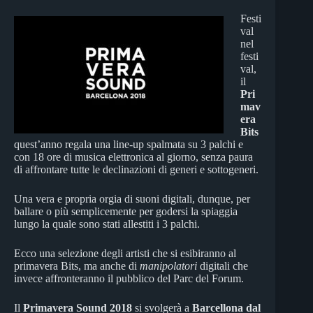
Festi
val
nel
festi
val,
il
Pri
mav
era
Bits
quest’anno regala una line-up spalmata su 3 palchi e
con 18 ore di musica elettronica al giorno, senza paura
di affrontare tutte le declinazioni di generi e sottogeneri.
Una vera e propria orgia di suoni digitali, dunque, per
ballare o più semplicemente per godersi la spiaggia
lungo la quale sono stati allestiti i 3 palchi.
Ecco una selezione degli artisti che si esibiranno al
primavera Bits, ma anche di
manipolatori
digitali che
invece affronteranno il pubblico del Parc del Forum.
Il
Primavera Sound 2018
si svolgerà a
Barcellona
dal