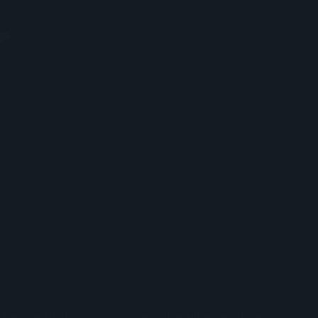
Il Meglio del 2019 secondo RockShock
Anche noi di Rockshock abbiamo voluto stilare una playlist di