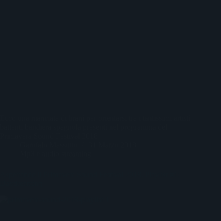
Ecco una manciata di brani per orientarsi tra i tantissimi artisti
battenti bandiera spagnola presenti nel programma del
Primavera Sound Festival 2018
Garofalo Massimo
31 Marzo 2018
Mp3 e audio streaming
Aspettando il Primavera Sound Festival 2018. Playlist #1:
Daydreaming