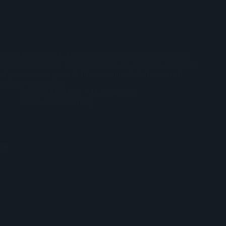
Festival nel festival, il Primavera Bits quest'anno regala una
line-up spalmata su 3 palchi e con 18 ore di musica elettronica
al giorno, senza paura di affrontare tutte le declinazioni di
generi e sottogeneri.
Garofalo Massimo
11 Aprile 2018
Mp3 e audio streaming
Aspettando il Primavera Sound Festival 2018. Playlist #2:
Que Viva España