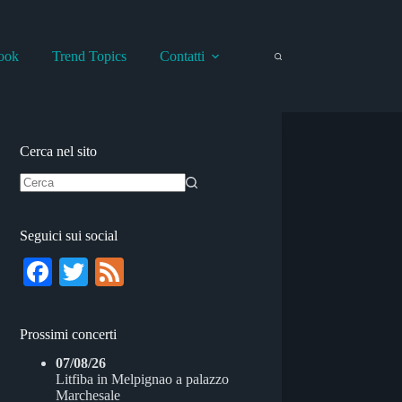
ook
Trend Topics
Contatti
Cerca nel sito
Nessun
risultato
Seguici sui social
Fa
T
Fe
ce
wi
ed
bo
tte
Prossimi concerti
ok
r
07/08/26
Litfiba
in
Melpignao
a
palazzo
Marchesale