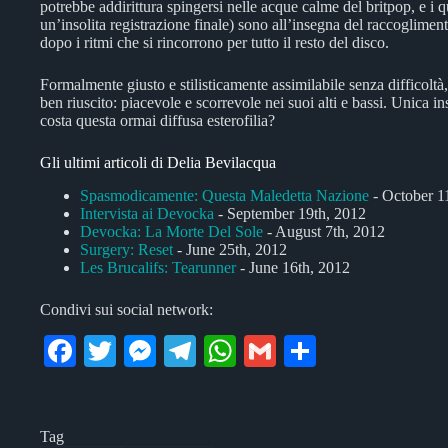
potrebbe addirittura spingersi nelle acque calme del britpop, e i q
un’insolita registrazione finale) sono all’insegna del raccoglime
dopo i ritmi che si rincorrono per tutto il resto del disco.
Formalmente giusto e stilisticamente assimilabile senza difficol
ben riuscito: piacevole e scorrevole nei suoi alti e bassi. Unica ins
costa questa ormai diffusa esterofilia?
Gli ultimi articoli di Delia Bevilacqua
Spasmodicamente: Questa Maledetta Nazione
- October 1
Intervista ai Devocka
- September 19th, 2012
Devocka: La Morte Del Sole
- August 7th, 2012
Surgery: Reset
- June 25th, 2012
Les Brucalifs: Tearunner
- June 16th, 2012
Condivi sui social network:
Fa
T
M
Te
W
G
C
ce
wi
es
le
ha
m
on
bo
tte
se
gr
ts
ail
di
Tag
ok
r
ng
a
A
vi