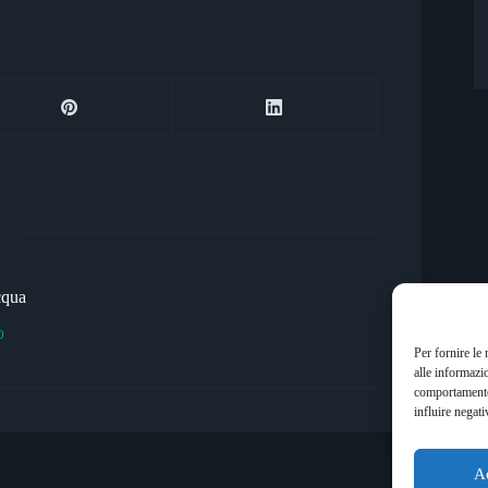
cqua
0
Per fornire le
alle informazi
comportamento 
influire negati
A