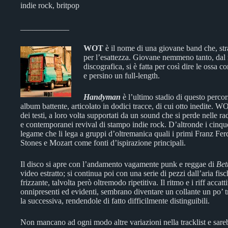
indie rock, britpop
____________
WOT
è il nome di una giovane band che, stra
per l’esattezza. Giovane nemmeno tanto, dal
discografica, si è fatta per così dire le ossa 
e persino un full-length.
Handyman
è l’ultimo stadio di questo percor
album battente, articolato in dodici tracce, di cui otto inedite. 
dei testi, a loro volta supportati da un sound che si perde nelle ra
e contemporanei revival di stampo indie rock. D’altronde i cinque
legame che li lega a gruppi d’oltremanica quali i primi Franz Ferd
Stones e Mozart come fonti d’ispirazione principali.
Il disco si apre con l’andamento vagamente punk e reggae di
Bet
video estratto; si continua poi con una serie di pezzi dall’aria fis
frizzante, talvolta però oltremodo ripetitiva. Il ritmo e i riff acc
onnipresenti ed evidenti, sembrano diventare un collante un po’ t
la successiva, rendendole di fatto difficilmente distinguibili.
Non mancano ad ogni modo altre variazioni nella tracklist e sarebb