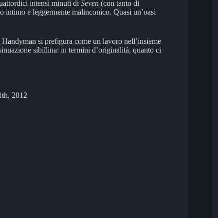
uattordici intensi minuti di
Seven
(con tanto di
nto intimo e leggermente malinconico. Quasi un’oasi
tà, Handyman si prefigura come un lavoro nell’insieme
inuazione sibillina: in termini d’originalità, quanto ci
1th, 2012