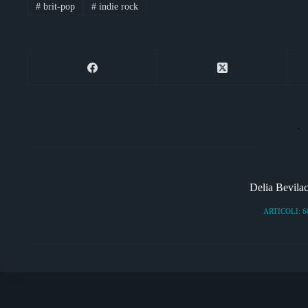
#
brit-pop
#
indie rock
er
m
pp
di
Delia Bevila
ARTICOLI: 6