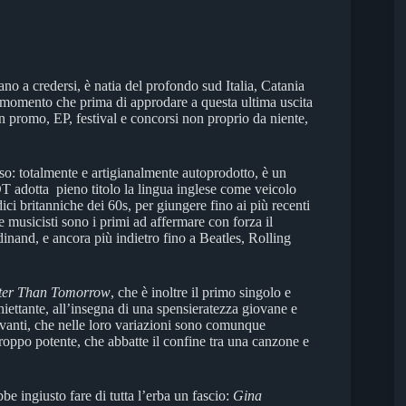
no a credersi, è natia del profondo sud Italia, Catania
 momento che prima di approdare a questa ultima uscita
con promo, EP, festival e concorsi non proprio da niente,
so: totalmente e artigianalmente autoprodotto, è un
WOT adotta pieno titolo la lingua inglese come veicolo
dici britanniche dei 60s, per giungere fino ai più recenti
 musicisti sono i primi ad affermare con forza il
inand, e ancora più indietro fino a Beatles, Rolling
ter Than Tomorrow
, che è inoltre il primo singolo e
chiettante, all’insegna di una spensieratezza giovane e
attivanti, che nelle loro variazioni sono comunque
roppo potente, che abbatte il confine tra una canzone e
e ingiusto fare di tutta l’erba un fascio:
Gina