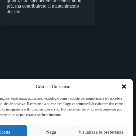
quindi, non spenderete un centesimo in
più, ma contribuirete al mantenimento
del sito.
Gestisci Consenso
 migliori esperienze, utilizziamo tecnologie come i cookie per memorizzare e/o accedere
oni del dispositivo. Il consenso a queste tecnologie ci permetterà di elaborare dati come il
di navigazione o ID unici su questo sito. Non acconsentire o ritirare il consenso può
vamente su alcune caratteristiche e funzioni.
ccetta
Nega
Visualizza le preferenze