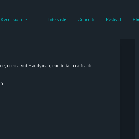
Recensioni
Interviste
Concerti
Festival
Eb
ione, ecco a voi Handyman, con tutta la carica dei
 Cd