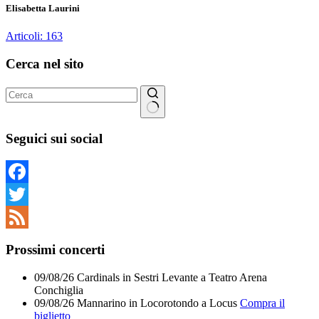
Elisabetta Laurini
Articoli: 163
Cerca nel sito
Nessun
risultato
Seguici sui social
Facebook
Twitter
Feed
Prossimi concerti
09/08/26
Cardinals
in
Sestri Levante
a
Teatro Arena
Conchiglia
09/08/26
Mannarino
in
Locorotondo
a
Locus
Compra il
biglietto