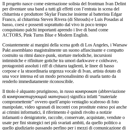
Il progetto nasce come esternazione solista del frontman Ivan Delint
per diventare una band a tutti gli effetti con l’entrata in scena del
chitarrista e produttore Skylar Francise insieme al batterista Edgar
Franco, al chitarrista Steven Rivera (di Shrouds) e Luis Posadas al
basso, coesi e possenti soprattutto dal vivo in poco tempo
conquistano palchi importanti aprendo i live di band come
ACTORS, Pink Turns Blue e Modern English.
Costantemente ai margini della scena goth di Los Angeles, i Warsaw
Pakt assemblano magistralmente un suono affascinante e compatto
costruito su ritmi dance-punk, storture melodiche, incursioni
intimistiche e rifiniture gotiche tra umori darkwave e coldwave,
protagonisti assoluti i riff di chitarra taglienti, le linee di basso
corpose e la straordinaria urgenza vocale di Ivan, artista dotato di
una voce intensa ed un modo personalissimo di usarla tanto da
renderlo immediatamente riconoscibile.
Il titolo è alquanto pruriginoso, in russo
компромат
(abbreviazione
di
компрометирующий материал
) significa infatti “materiale
compromettente” ovvero quell’ampio ventaglio scabroso di foto
manipolate, video sgranati di incontri con prostitute esteso poi anche
ai crimini informatici, il riferimento è quindi rivolto a notizie
infamanti o denigratorie, raccolte, conservate, acquistate, vendute o
usate per fini strategici nei più svariati ambiti, da quello politico a
quello giudiziario passando perfino per i mezzi di comunicazione di