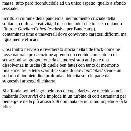
massa, tutto però riconducibile ad un unico aspetto, quello a sfondo
sessuale.
Scritto al culmine della pandemia, nel momento cruciale della
solitaria, confusa creatività, il disco include sette tracce, contando
l’intro e
Gavilan/Cubed
(esclusiva per Bandcamp),
contaminatissime e trasversali dove convivono caratteri difformi ma
ugualmente efficaci.
Così l’intro nervoso e riverberato sfocia nella title track come ne
fosse naturale prosecuzione aprendo un cerchio concentrico di
sensazioni sanguigne rotte da clamorosi stop and go e una
dissolvenza in uscita (di quelle ben fatte) con tanto di mormorio
finale mentre la tetra scarnificazione di
Gavilan/Cubed
stende un
sudario di inquietudine profonda addolcita solo in parte dai
suggestivi arpeggi di chitarra.
Si affonda poi nel lago melmoso di cupa darkwave racchiuso nella
maliarda
Sossusvlei
che implode in un turbine di cori estranianti per
riemergere nella più ariosa
Still
dominata da un ritmo impetuoso à la
Idles.