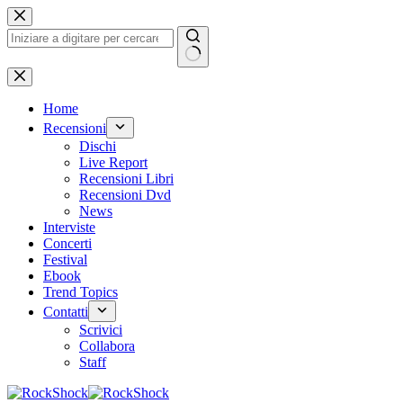
Salta
al
contenuto
Nessun
risultato
Home
Recensioni
Dischi
Live Report
Recensioni Libri
Recensioni Dvd
News
Interviste
Concerti
Festival
Ebook
Trend Topics
Contatti
Scrivici
Collabora
Staff