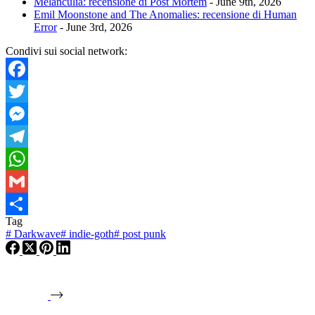
Melanculia: recensione di Post Mortem
- June 9th, 2026
Emil Moonstone and The Anomalies: recensione di Human
Error
- June 3rd, 2026
Condivi sui social network:
Facebook
Twitter
Messenger
Telegram
WhatsApp
Gmail
Tag
Condividi
#
Darkwave
#
indie-goth
#
post punk