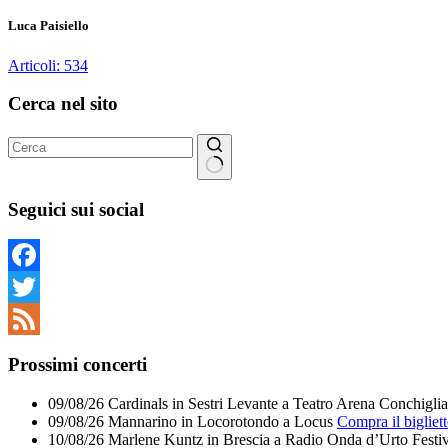
Luca Paisiello
Articoli: 534
Cerca nel sito
Nessun
risultato
Seguici sui social
Facebook
Twitter
Feed
Prossimi concerti
09/08/26
Cardinals
in
Sestri Levante
a
Teatro Arena Conchiglia
09/08/26
Mannarino
in
Locorotondo
a
Locus
Compra il bigliet
10/08/26
Marlene Kuntz
in
Brescia
a
Radio Onda d’Urto Festiv