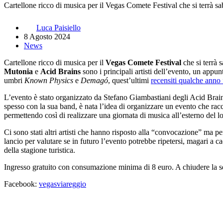
Cartellone ricco di musica per il Vegas Comete Festival che si terrà s
Luca Paisiello
8 Agosto 2024
News
Cartellone ricco di musica per il
Vegas Comete Festival
che si terrà 
Mutonia
e
Acid Brains
sono i principali artisti dell’evento, un appu
umbri
Known Physics
e
Demagó
, quest’ultimi
recensiti qualche anno 
L’evento è stato organizzato da Stefano Giambastiani degli Acid Brain
spesso con la sua band, è nata l’idea di organizzare un evento che rac
permettendo così di realizzare una giornata di musica all’esterno del l
Ci sono stati altri artisti che hanno risposto alla “convocazione” ma pe
lancio per valutare se in futuro l’evento potrebbe ripetersi, magari a 
della stagione turistica.
Ingresso gratuito con consumazione minima di 8 euro. A chiudere la ser
Facebook:
vegasviareggio