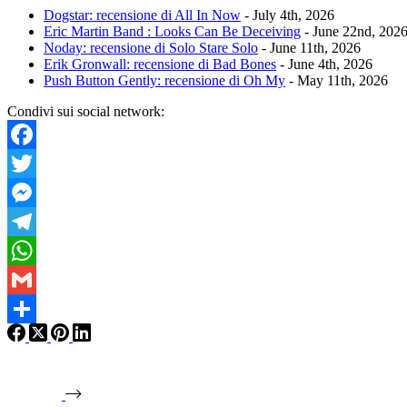
Dogstar: recensione di All In Now
- July 4th, 2026
Eric Martin Band : Looks Can Be Deceiving
- June 22nd, 202
Noday: recensione di Solo Stare Solo
- June 11th, 2026
Erik Gronwall: recensione di Bad Bones
- June 4th, 2026
Push Button Gently: recensione di Oh My
- May 11th, 2026
Condivi sui social network:
Facebook
Twitter
Messenger
Telegram
WhatsApp
Gmail
Condividi