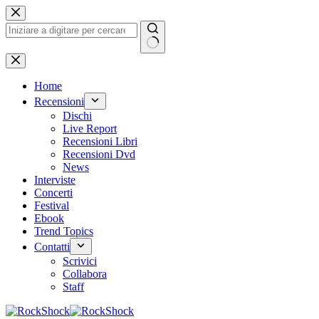
Salta
al
contenuto
Nessun
risultato
Home
Recensioni
Dischi
Live Report
Recensioni Libri
Recensioni Dvd
News
Interviste
Concerti
Festival
Ebook
Trend Topics
Contatti
Scrivici
Collabora
Staff