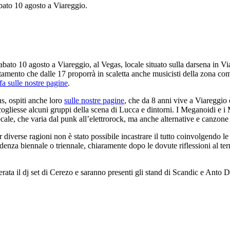
abato 10 agosto a Viareggio.
sabato 10 agosto a Viareggio, al Vegas, locale situato sulla darsena in Vi
ntamento che dalle 17 proporrà in scaletta anche musicisti della zona co
fa sulle nostre pagine
.
s, ospiti anche loro
sulle nostre pagine
, che da 8 anni vive a Viareggio 
cogliesse alcuni gruppi della scena di Lucca e dintorni. I Meganoidi e i
ocale, che varia dal punk all’elettrorock, ma anche alternative e canzone
r diverse ragioni non è stato possibile incastrare il tutto coinvolgendo 
cadenza biennale o triennale, chiaramente dopo le dovute riflessioni al t
ata il dj set di Cerezo e saranno presenti gli stand di Scandic e Anto D