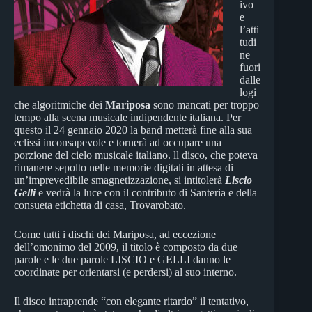
ivo
e
l’atti
tudi
ne
fuori
dalle
logi
che algoritmiche dei
Mariposa
sono mancati per troppo
tempo alla scena musicale indipendente italiana. Per
questo il 24 gennaio 2020 la band metterà fine alla sua
eclissi inconsapevole e tornerà ad occupare una
porzione del cielo musicale italiano. ll disco, che poteva
rimanere sepolto nelle memorie digitali in attesa di
un’imprevedibile smagnetizzazione, si intitolerà
Liscio
Gelli
e vedrà la luce con il contributo di Santeria e della
consueta etichetta di casa, Trovarobato.
Come tutti i dischi dei Mariposa, ad eccezione
dell’omonimo del 2009, il titolo è composto da due
parole e le due parole LISCIO e GELLI danno le
coordinate per orientarsi (e perdersi) al suo interno.
Il disco intraprende “con elegante ritardo” il tentativo,