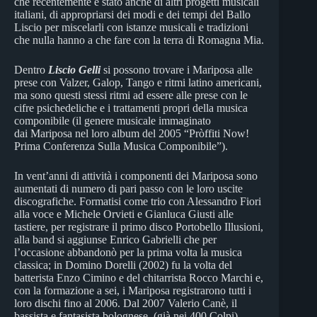
che recentemente è stato anche di altri progetti musicali
italiani, di appropriarsi dei modi e dei tempi del Ballo
Liscio per miscelarli con istanze musicali e tradizioni
che nulla hanno a che fare con la terra di Romagna Mia.
Dentro
Liscio Gelli
si possono trovare i Mariposa alle
prese con Valzer, Galop, Tango e ritmi latino americani,
ma sono questi stessi ritmi ad essere alle prese con le
cifre psichedeliche e i trattamenti propri della musica
componibile (il genere musicale immaginato
dai Mariposa nel loro album del 2005 “Pròffiti Now!
Prima Conferenza Sulla Musica Componibile”).
In vent’anni di attività i componenti dei Mariposa sono
aumentati di numero di pari passo con le loro uscite
discografiche. Formatisi come trio con Alessandro Fiori
alla voce e Michele Orvieti e Gianluca Giusti alle
tastiere, per registrare il primo disco Portobello Illusioni,
alla band si aggiunse Enrico Gabrielli che per
l’occasione abbandonò per la prima volta la musica
classica; in Domino Dorelli (2002) fu la volta del
batterista Enzo Cimino e del chitarrista Rocco Marchi e,
con la formazione a sei, i Mariposa registrarono tutti i
loro dischi fino al 2006. Dal 2007 Valerio Canè, il
bassista e fantasista bolognese (già nei 400 Colpi)