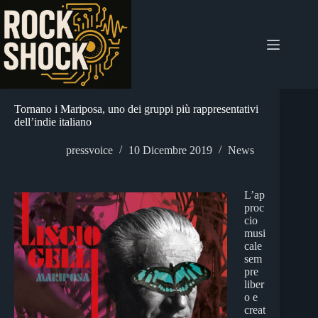
Salta
al
contenuto
Tornano i Mariposa, uno dei gruppi più rappresentativi
dell’indie italiano
pressvoice
10 Dicembre 2019
News
L’ap
proc
cio
musi
cale
sem
pre
liber
o e
creat