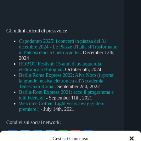
Gli ultimi articoli di pressvoice
Capodanno 2025: i concerti in piazza del 31
dicembre 2024 - Le Piazze d'Italia si Trasformano
in Palcoscenici a Cielo Aperto
- December 12th,
2024
ROBOT Festival: 15 anni di avanguardia
elettronica a Bologna
- October 6th, 2024
Berlin Rome Express 2022: Alva Noto (ri)porta
la grande musica elettronica all'Accademia
Tedesca di Roma
- September 2nd, 2022
Berlin-Rom Express 2021: ecco il programma e
tutti i dettagli
- September 11th, 2021
Welcome Coffee: Light years away (video
premiere!)
- July 14th, 2021
Condivi sui social network:
Fa
T
M
Te
W
G
C
Gestisci Consenso