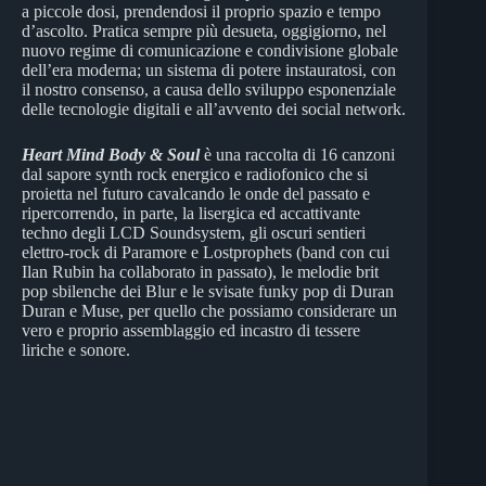
a piccole dosi, prendendosi il proprio spazio e tempo
d’ascolto. Pratica sempre più desueta, oggigiorno, nel
nuovo regime di comunicazione e condivisione globale
dell’era moderna; un sistema di potere instauratosi, con
il nostro consenso, a causa dello sviluppo esponenziale
delle tecnologie digitali e all’avvento dei social network.
Heart Mind Body & Soul
è una raccolta di 16 canzoni
dal sapore synth rock energico e radiofonico che si
proietta nel futuro cavalcando le onde del passato e
ripercorrendo, in parte, la lisergica ed accattivante
techno degli LCD Soundsystem, gli oscuri sentieri
elettro-rock di Paramore e Lostprophets (band con cui
Ilan Rubin ha collaborato in passato), le melodie brit
pop sbilenche dei Blur e le svisate funky pop di Duran
Duran e Muse, per quello che possiamo considerare un
vero e proprio assemblaggio ed incastro di tessere
liriche e sonore.