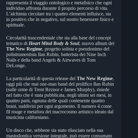
rappresenta il viaggio ontologico e metafisico che ogni
individuo affronta durante il proprio percorso di vita.
L’alchimia circolare tra i quattro elementi influisce, sia
in positivo che in negativo, sul nostro benessere fisico e
spirituale.
Circolarità trascendentale che sta alla base del concept
tematico di
Heart Mind Body & Soul
, nuovo album dei
The New Regime
, progetto solista e pseudonimo del
polistrumentista Ilan Rubin, batterista dei Nine Inch
Nails e della band Angels & Airwaves di Tom
DeLonge.
La particolarità di questa release dei
The New Regime
,
oggi più che mai one-man band del prolifico Ilan Rubin
(sulle orme di Trent Reznor e James Murphy), risiede
nel fatto che è stata pubblicata, negli ultimi sei mesi, in
quattro parti, ognuna delle quali contenente quattro
brani, suddivisi per ogni argomento. Il numero 4 come
fil rouge e metafora del macrocosmo artistico ideato dal
musicista californiano.
Un disco che, sebbene sia stato rilasciato nella sua
mastodontica versione integrale, può essere consumato