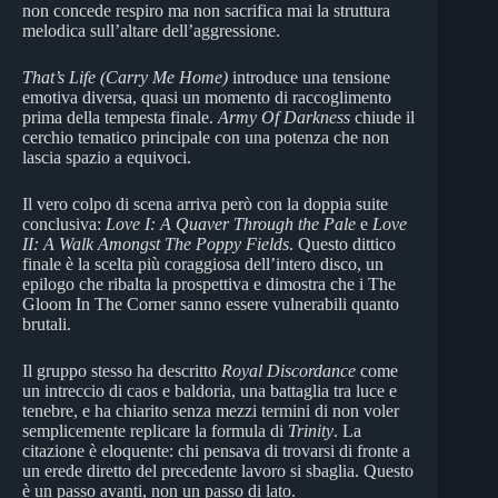
non concede respiro ma non sacrifica mai la struttura
melodica sull’altare dell’aggressione.
That’s Life (Carry Me Home)
introduce una tensione
emotiva diversa, quasi un momento di raccoglimento
prima della tempesta finale.
Army Of Darkness
chiude il
cerchio tematico principale con una potenza che non
lascia spazio a equivoci.
Il vero colpo di scena arriva però con la doppia suite
conclusiva:
Love I: A Quaver Through the Pale
e
Love
II: A Walk Amongst The Poppy Fields
. Questo dittico
finale è la scelta più coraggiosa dell’intero disco, un
epilogo che ribalta la prospettiva e dimostra che i The
Gloom In The Corner sanno essere vulnerabili quanto
brutali.
Il gruppo stesso ha descritto
Royal Discordance
come
un intreccio di caos e baldoria, una battaglia tra luce e
tenebre, e ha chiarito senza mezzi termini di non voler
semplicemente replicare la formula di
Trinity
. La
citazione è eloquente: chi pensava di trovarsi di fronte a
un erede diretto del precedente lavoro si sbaglia. Questo
è un passo avanti, non un passo di lato.