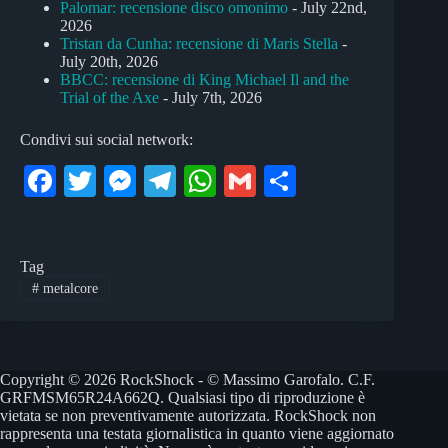
Palomar: recensione disco omonimo
- July 22nd,
2026
Tristan da Cunha: recensione di Maris Stella
-
July 20th, 2026
BBCC: recensione di King Michael Il and the
Trial of the Axe
- July 7th, 2026
Condivi sui social network:
Fa
T
M
Te
W
G
C
ce
wi
es
le
ha
m
on
bo
tte
se
gr
ts
ail
di
Tag
ok
r
ng
a
A
vi
#
metalcore
er
m
pp
di
Copyright © 2026 RockShock - © Massimo Garofalo. C.F.
GRFMSM65R24A662Q. Qualsiasi tipo di riproduzione è
vietata se non preventivamente autorizzata. RockShock non
rappresenta una testata giornalistica in quanto viene aggiornato