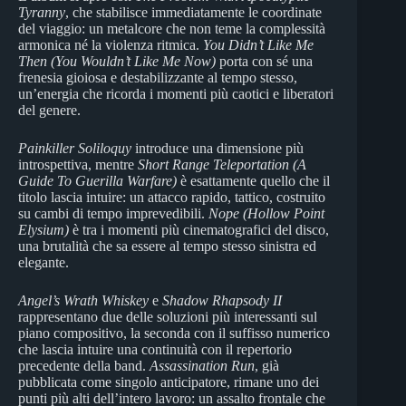
Tyranny
, che stabilisce immediatamente le coordinate
del viaggio: un metalcore che non teme la complessità
armonica né la violenza ritmica.
You Didn’t Like Me
Then (You Wouldn’t Like Me Now)
porta con sé una
frenesia gioiosa e destabilizzante al tempo stesso,
un’energia che ricorda i momenti più caotici e liberatori
del genere.
Painkiller Soliloquy
introduce una dimensione più
introspettiva, mentre
Short Range Teleportation (A
Guide To Guerilla Warfare)
è esattamente quello che il
titolo lascia intuire: un attacco rapido, tattico, costruito
su cambi di tempo imprevedibili.
Nope (Hollow Point
Elysium)
è tra i momenti più cinematografici del disco,
una brutalità che sa essere al tempo stesso sinistra ed
elegante.
Angel’s Wrath Whiskey
e
Shadow Rhapsody II
rappresentano due delle soluzioni più interessanti sul
piano compositivo, la seconda con il suffisso numerico
che lascia intuire una continuità con il repertorio
precedente della band.
Assassination Run
, già
pubblicata come singolo anticipatore, rimane uno dei
punti più alti dell’intero lavoro: un assalto frontale che