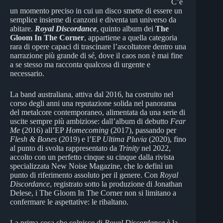
C’è
un momento preciso in cui un disco smette di essere un
semplice insieme di canzoni e diventa un universo da
abitare.
Royal Discordance
, quinto album dei
The
Gloom In The Corner
, appartiene a quella categoria
rara di opere capaci di trascinare l’ascoltatore dentro una
narrazione più grande di sé, dove il caos non è mai fine
a se stesso ma racconta qualcosa di urgente e
necessario.
La band australiana, attiva dal 2016, ha costruito nel
corso degli anni una reputazione solida nel panorama
del metalcore contemporaneo, alimentata da una serie di
uscite sempre più ambiziose: dall’album di debutto
Fear
Me
(2016) all’EP
Homecoming
(2017), passando per
Flesh & Bones
(2019) e l’EP
Ultima Pluvia
(2020), fino
al punto di svolta rappresentato da
Trinity
nel 2022,
accolto con un perfetto cinque su cinque dalla rivista
specializzata New Noise Magazine, che lo definì un
punto di riferimento assoluto per il genere. Con
Royal
Discordance
, registrato sotto la produzione di Jonathan
Delese, i The Gloom In The Corner non si limitano a
confermare le aspettative: le ribaltano.
La prima cosa che colpisce di
Royal Discordance
è la