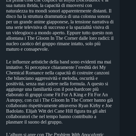
sua natura ibrida, la capacità di muoversi con
naturalezza tra mondi sonori apparentemente distanti. Il
disco ha la struttura drammatica di una colonna sonora
per un grande anime giapponese, la tensione narrativa di
una serie televisiva di successo e la spazialità visiva di
un videogioco a mondo aperto. Eppure tutto questo non
allontana i The Gloom In The Corner dalle loro radici: il
nucleo caotico del gruppo rimane intatto, solo più
maturo e consapevole.
Le influenze artistiche della band sono evidenti ma mai
imitative. Si percepisce chiaramente l’eredità dei My
Chemical Romance nella capacità di costruire canzoni
che bilanciano aggressività e melodia, oscurità e
positività, senza mai cadere nella formula. A questo si
aggiunge una familiarità con il post-hardcore più
elaborato di gruppi come Fit For A King e Fit For An
Autopsy, con cui i The Gloom In The Corner hanno già
collaborato rispettivamente attraverso Ryan Kirby e Joe
Badolato. Elijah Witt dei Cane Hill figura tra gli altri
collaboratori che nel tempo hanno contribuito a
plasmare il suono del gruppo.
L’album si apre con
The Problem With Apocalyptic