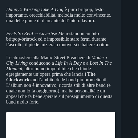
Danny’s Working Like A Dog
è puro britpop, testo
importante, orecchiabilità, melodia molto convincente,
una delle punte di diamante dell’intero lavoro.
Feels So Real
e
Advertise Me
restano in ambito
britpop-britrock ed è impossibile stare fermi durante
l’ascolto, il piede inizierà a muoversi e battere a ritmo.
Le atmosfere alla Manic Street Preachers di
Modern
City Living
conducono a
Life In A Day
e a
Lost In The
Moment
, altro brano imperdibile che chiude
egregiamente un’opera prima che lancia i
The
Clockworks
nell’ambito delle band più promettenti.
L’album non è innovativo, ricorda stili di altre band (e
quale non lo fa oggigiorno), ma ha personalità e un
appeal che fa bene sperare sul proseguimento di questa
band molto forte.