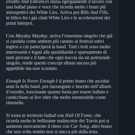
Deaths And Entrances
inizia egregiamente il lavoro con
una ballad piano e voce che ricorda molto i brani più
introspettivi dei White Lies. Arriva poi
Bills And Pills
,
in bilico fra i già citati White Lies e le accelerazioni dei
primi Interpol.
Con
Mayday Mayday
, arriva l’ennesimo singolo che già
si candida come anthem più cantato ai festival estivi
inglesi a cui parteciperà la band. Tutti i testi sono molto
interessanti e legati alla quotidianità e spaesamento di
tanti giovani e il fatto che ogni traccia sia un potenziale
singolo, rende questo concept album ancora più
appetibile ma non scontato.
Enough Is Never Enough
è il primo brano che ascoltai
anni fa della band, poi riarrangiato e inserito nell’album
d’esordio, trascinante quanto basta per essere ballato e
canticchiato ai live oltre che molto memorabile come
ritornello.
Si torna in territorio ballad con
Hall Of Fame
, che
ricorda molto le bellissime malinconie dei Travis poi si
aumenta nuovamente il ritmo con C
ar Song
, altro brano
che una volta sentito non si stacca più dalla testa.