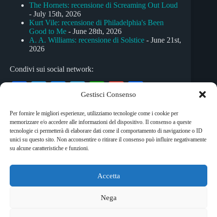
The Hornets: recensione di Screaming Out Loud
- July 15th, 2026
Kurt Vile: recensione di Philadelphia's Been
Good to Me
- June 28th, 2026
A. A. Williams: recensione di Solstice
- June 21st,
2026
Condivi sui social network:
Fa
T
M
Te
W
G
C
Gestisci Consenso
ce
wi
es
le
ha
m
on
Per fornire le migliori esperienze, utilizziamo tecnologie come i cookie per
bo
tte
se
gr
ts
ail
di
memorizzare e/o accedere alle informazioni del dispositivo. Il consenso a queste
Tag
ok
r
ng
a
A
vi
tecnologie ci permetterà di elaborare dati come il comportamento di navigazione o ID
unici su questo sito. Non acconsentire o ritirare il consenso può influire negativamente
#
canzone d'autore
#
disco funk
#
synth pop
er
m
pp
di
su alcune caratteristiche e funzioni.
Accetta
Copyright © 2026 RockShock - © Massimo Garofalo. C.F.
GRFMSM65R24A662Q. Qualsiasi tipo di riproduzione è
Nega
vietata se non preventivamente autorizzata. RockShock non
rappresenta una testata giornalistica in quanto viene aggiornato