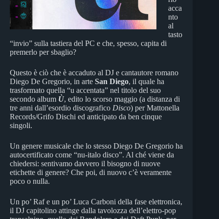
acca
nto
al
tasto
“invio” sulla tastiera del PC e che, spesso, capita di
premerlo per sbaglio?
Questo è ciò che è accaduto al DJ e cantautore romano
Diego De Gregorio, in arte
San Diego
, il quale ha
trasformato quella “u accentata” nel titolo del suo
secondo album
Ù
, edito lo scorso maggio (a distanza di
tre anni dall’esordio discografico
Disco
) per Mattonella
Records/Grifo Dischi ed anticipato da ben cinque
singoli.
Un genere musicale che lo stesso Diego De Gregorio ha
autocertificato come “nu-italo disco”. Al ché viene da
chiedersi: sentivamo davvero il bisogno di nuove
etichette di genere? Che poi, di nuovo c’è veramente
poco o nulla.
Un po’ Raf e un po’ Luca Carboni della fase elettronica,
il DJ capitolino attinge dalla tavolozza dell’elettro-pop