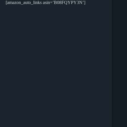
[amazon_auto_links asin=’B08FQYPY3N’]