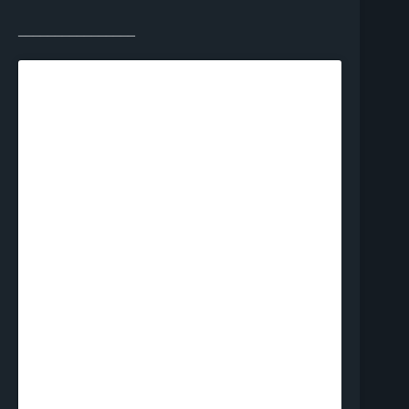
________________