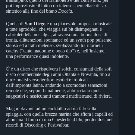
transalpino, quello dei Bandolero e dei Daft Punk, per
poi impreziosire il tutto con intense spennellate di sax
sintetico alla fine del brano
Doccia
.
Quella di
San Diego
è una piacevole proposta musicale
a tinte agrodolci, che viaggia sui bit disimpegnati e
cabriolet della nostalgia, attraverso una buona dose di
ironia, allitterazioni spontanee ed un synth pop pulsante,
stiloso ed a tratti melenso, svolazzando tra ritornelli
catchy (“tante madonne e poco dio”) e, nell’insieme,
una performance quasi indolente.
Ù
è un disco che rispolvera i solchi consumati della soft
disco commerciale degli anni Ottanta e Novanta, fino a
direzionarsi verso territori esotici e tropicali
dall’impronta latina, andando a scomodare sensazioni
remote che, seppur banalmente, abbracciano quei
suggestivi e rassicuranti tramonti mediterranei di riviera.
Magari davanti ad un cocktail o ad un falò sulla
spiaggia, con quella brezza marina che sfiora i capelli ed
allontana il fumo di una Chesterfield blu, perdendosi nei
ricordi di Discoring e Festivalbar.