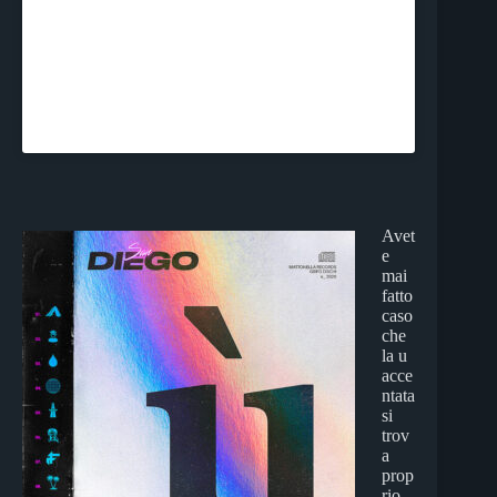
Avet
e
mai
fatto
caso
che
la u
acce
ntata
si
trov
a
prop
rio