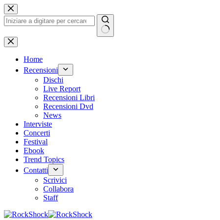
Salta
al
contenuto
Nessun
risultato
Home
Recensioni
Dischi
Live Report
Recensioni Libri
Recensioni Dvd
News
Interviste
Concerti
Festival
Ebook
Trend Topics
Contatti
Scrivici
Collabora
Staff