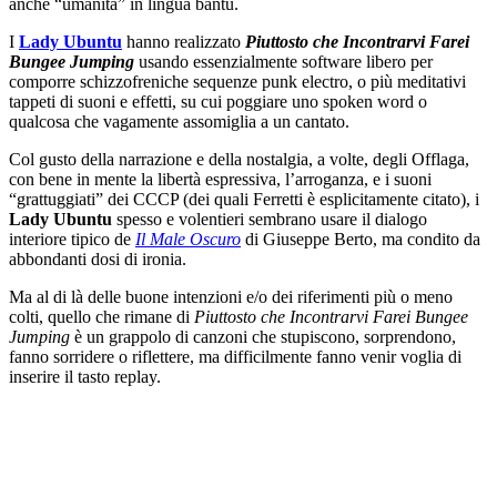
anche “umanità” in lingua bantù.
I
Lady Ubuntu
hanno realizzato
Piuttosto che Incontrarvi Farei
Bungee Jumping
usando essenzialmente software libero per
comporre schizzofreniche sequenze punk electro, o più meditativi
tappeti di suoni e effetti, su cui poggiare uno spoken word o
qualcosa che vagamente assomiglia a un cantato.
Col gusto della narrazione e della nostalgia, a volte, degli Offlaga,
con bene in mente la libertà espressiva, l’arroganza, e i suoni
“grattuggiati” dei CCCP (dei quali Ferretti è esplicitamente citato), i
Lady Ubuntu
spesso e volentieri sembrano usare il dialogo
interiore tipico de
Il Male Oscuro
di Giuseppe Berto, ma condito da
abbondanti dosi di ironia.
Ma al di là delle buone intenzioni e/o dei riferimenti più o meno
colti, quello che rimane di
Piuttosto che Incontrarvi Farei Bungee
Jumping
è un grappolo di canzoni che stupiscono, sorprendono,
fanno sorridere o riflettere, ma difficilmente fanno venir voglia di
inserire il tasto replay.