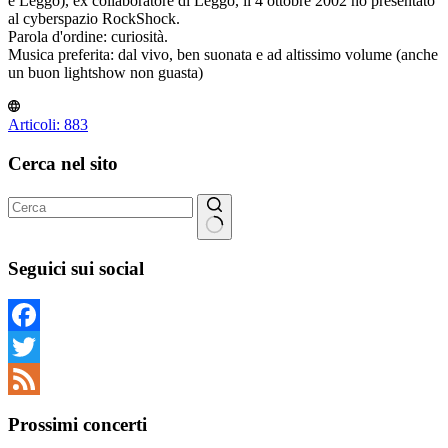
e Leggo), ex collaboratore di Leggo, il 4 ottobre 2002 ho presentato
al cyberspazio RockShock.
Parola d'ordine: curiosità.
Musica preferita: dal vivo, ben suonata e ad altissimo volume (anche
un buon lightshow non guasta)
Articoli: 883
Cerca nel sito
Nessun
risultato
Seguici sui social
Facebook
Twitter
Feed
Prossimi concerti