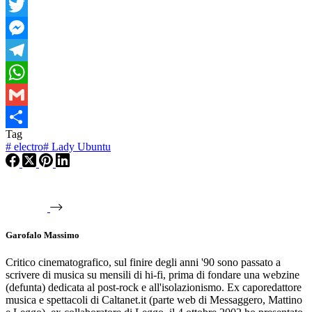
Facebook
Twitter
Messenger
Telegram
WhatsApp
Gmail
Tag
Condividi
#
electro
#
Lady Ubuntu
Garofalo Massimo
Critico cinematografico, sul finire degli anni '90 sono passato a
scrivere di musica su mensili di hi-fi, prima di fondare una webzine
(defunta) dedicata al post-rock e all'isolazionismo. Ex caporedattore
musica e spettacoli di Caltanet.it (parte web di Messaggero, Mattino