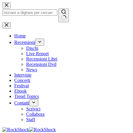
Salta
al
contenuto
Nessun
risultato
Home
Recensioni
Dischi
Live Report
Recensioni Libri
Recensioni Dvd
News
Interviste
Concerti
Festival
Ebook
Trend Topics
Contatti
Scrivici
Collabora
Staff