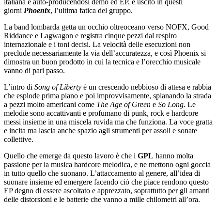
italiana e auto-producendosi demo ed EP, è uscito in questi
giorni
Phoenix
, l’ultima fatica del gruppo.
La band lombarda getta un occhio oltreoceano verso NOFX, Good
Riddance e Lagwagon e registra cinque pezzi dal respiro
internazionale e i toni decisi. La velocità delle esecuzioni non
preclude necessariamente la via dell’accuratezza, e così Phoenix si
dimostra un buon prodotto in cui la tecnica e l’orecchio musicale
vanno di pari passo.
L’intro di
Song of Liberty
è un crescendo nebbioso di attesa e rabbia
che esplode prima piano e poi improvvisamente, spianando la strada
a pezzi molto americani come
The Age of Green
e
So Long
. Le
melodie sono accattivanti e profumano di punk, rock e hardcore
messi insieme in una miscela ruvida ma che funziona. La voce gratta
e incita ma lascia anche spazio agli strumenti per assoli e sonate
collettive.
Quello che emerge da questo lavoro è che i
GPL
hanno molta
passione per la musica hardcore melodica, e ne mettono ogni goccia
in tutto quello che suonano. L’attaccamento al genere, all’idea di
suonare insieme ed emergere facendo ciò che piace rendono questo
EP degno di essere ascoltato e apprezzato, soprattutto per gli amanti
delle distorsioni e le batterie che vanno a mille chilometri all’ora.