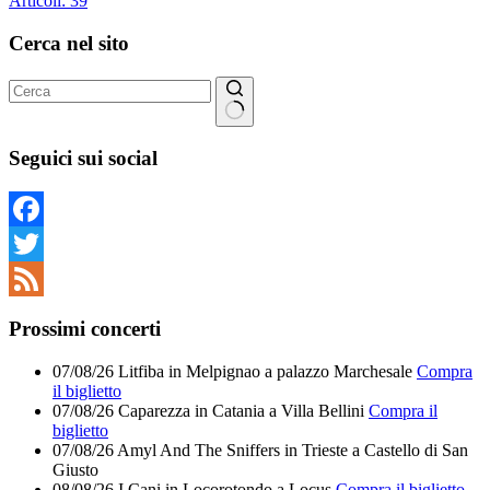
Articoli: 39
Cerca nel sito
Nessun
risultato
Seguici sui social
Facebook
Twitter
Feed
Prossimi concerti
07/08/26
Litfiba
in
Melpignao
a
palazzo Marchesale
Compra
il biglietto
07/08/26
Caparezza
in
Catania
a
Villa Bellini
Compra il
biglietto
07/08/26
Amyl And The Sniffers
in
Trieste
a
Castello di San
Giusto
08/08/26
I Cani
in
Locorotondo
a
Locus
Compra il biglietto