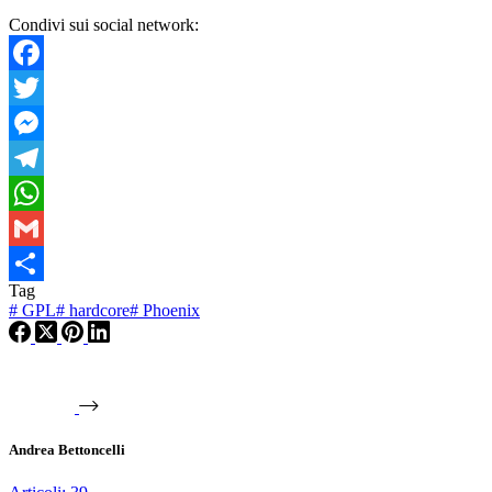
Condivi sui social network:
Facebook
Twitter
Messenger
Telegram
WhatsApp
Gmail
Tag
Condividi
#
GPL
#
hardcore
#
Phoenix
Andrea Bettoncelli