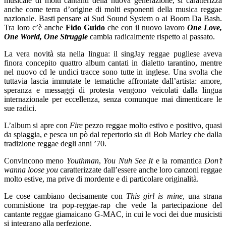
musicale di molti cantanti della nuova generazione, si caratterizza
anche come terra d’origine di molti esponenti della musica reggae
nazionale. Basti pensare ai Sud Sound System o ai Boom Da Bash.
Tra loro c’è anche
Fido Guido
che con il nuovo lavoro
One Love,
One World, One Struggle
cambia radicalmente rispetto al passato.
La vera novità sta nella lingua: il singJay reggae pugliese aveva
finora concepito quattro album cantati in dialetto tarantino, mentre
nel nuovo cd le undici tracce sono tutte in inglese. Una svolta che
tuttavia lascia immutate le tematiche affrontate dall’artista: amore,
speranza e messaggi di protesta vengono veicolati dalla lingua
internazionale per eccellenza, senza comunque mai dimenticare le
sue radici.
L’album si apre con
Fire
pezzo reggae molto estivo e positivo, quasi
da spiaggia, e pesca un pò dal repertorio sia di Bob Marley che dalla
tradizione reggae degli anni ’70.
Convincono meno
Youthman
,
You Nuh See It
e la romantica
Don’t
wanna loose you
caratterizzate dall’essere anche loro canzoni reggae
molto estive, ma prive di mordente e di particolare originalità.
Le cose cambiano decisamente con
This girl is mine
, una strana
commistione tra pop-reggae-rap che vede la partecipazione del
cantante reggae giamaicano G-MAC, in cui le voci dei due musicisti
si integrano alla perfezione.