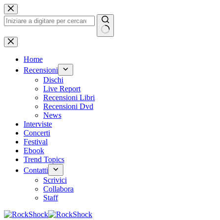
Salta
al
contenuto
Nessun
risultato
Home
Recensioni
Dischi
Live Report
Recensioni Libri
Recensioni Dvd
News
Interviste
Concerti
Festival
Ebook
Trend Topics
Contatti
Scrivici
Collabora
Staff