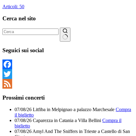
Articoli: 50
Cerca nel sito
Nessun
risultato
Seguici sui social
Facebook
Twitter
Feed
Prossimi concerti
07/08/26
Litfiba
in
Melpignao
a
palazzo Marchesale
Compra
il biglietto
07/08/26
Caparezza
in
Catania
a
Villa Bellini
Compra il
biglietto
07/08/26
Amyl And The Sniffers
in
Trieste
a
Castello di San