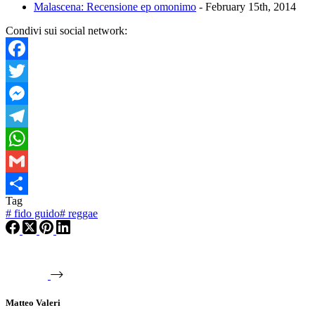
Malascena: Recensione ep omonimo
- February 15th, 2014
Condivi sui social network:
Facebook
Twitter
Messenger
Telegram
WhatsApp
Gmail
Tag
Condividi
#
fido guido
#
reggae
Matteo Valeri