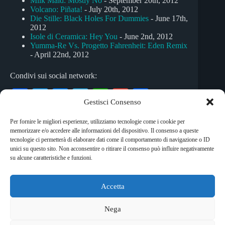
Milk Maid: Mostly No
- September 20th, 2012
Volcano: Piñata!
- July 20th, 2012
Die Stille: Black Holes For Dummies
- June 17th,
2012
Isole di Ceramica: Hey You
- June 2nd, 2012
Yumma-Re Vs. Progetto Fahrenheit: Eden Remix
- April 22nd, 2012
Condivi sui social network:
Fa
T
M
Te
W
G
C
Gestisci Consenso
ce
wi
es
le
ha
m
on
Per fornire le migliori esperienze, utilizziamo tecnologie come i cookie per
bo
tte
se
gr
ts
ail
di
memorizzare e/o accedere alle informazioni del dispositivo. Il consenso a queste
Tag
ok
r
ng
a
A
vi
tecnologie ci permetterà di elaborare dati come il comportamento di navigazione o ID
unici su questo sito. Non acconsentire o ritirare il consenso può influire negativamente
#
Etta Scollo
#
folk
#
jazz
er
m
pp
di
su alcune caratteristiche e funzioni.
Accetta
Copyright © 2026 RockShock - © Massimo Garofalo. C.F.
GRFMSM65R24A662Q. Qualsiasi tipo di riproduzione è
Nega
vietata se non preventivamente autorizzata. RockShock non
rappresenta una testata giornalistica in quanto viene aggiornato