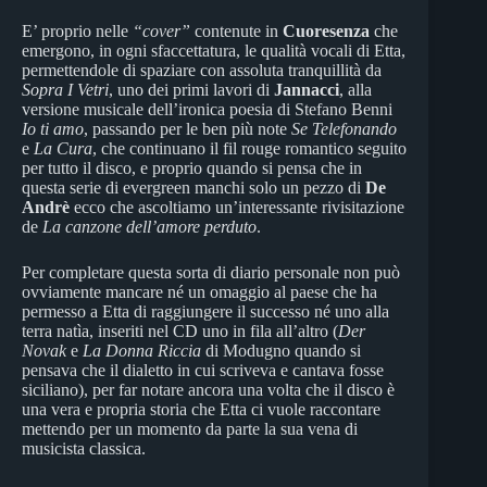
E’ proprio nelle
“cover”
contenute in
Cuoresenza
che
emergono, in ogni sfaccettatura, le qualità vocali di Etta,
permettendole di spaziare con assoluta tranquillità da
Sopra I Vetri
, uno dei primi lavori di
Jannacci
, alla
versione musicale dell’ironica poesia di Stefano Benni
Io ti amo
, passando per le ben più note
Se Telefonando
e
La Cura
, che continuano il fil rouge romantico seguito
per tutto il disco, e proprio quando si pensa che in
questa serie di evergreen manchi solo un pezzo di
De
Andrè
ecco che ascoltiamo un’interessante rivisitazione
de
La canzone dell’amore perduto
.
Per completare questa sorta di diario personale non può
ovviamente mancare né un omaggio al paese che ha
permesso a Etta di raggiungere il successo né uno alla
terra natìa, inseriti nel CD uno in fila all’altro (
Der
Novak
e
La Donna Riccia
di Modugno quando si
pensava che il dialetto in cui scriveva e cantava fosse
siciliano), per far notare ancora una volta che il disco è
una vera e propria storia che Etta ci vuole raccontare
mettendo per un momento da parte la sua vena di
musicista classica.