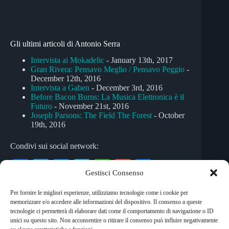
Gli ultimi articoli di Antonio Serra
Intervista ai Mokadelic
- January 13th, 2017
Gran Rivera: Pensavo Meglio / Pensavo Peggio
-
December 12th, 2016
Intervista a Gaben
- December 3rd, 2016
Before Bacon Burns: La Musica Elettronica è il
Futuro
- November 21st, 2016
Joseph Parsons: The Field The Forest
- October
19th, 2016
Condivi sui social network:
Fa
T
M
Te
W
G
C
Gestisci Consenso
ce
wi
es
le
ha
m
on
Per fornire le migliori esperienze, utilizziamo tecnologie come i cookie per
bo
tte
se
gr
ts
ail
di
memorizzare e/o accedere alle informazioni del dispositivo. Il consenso a queste
Tag
ok
r
ng
a
A
vi
tecnologie ci permetterà di elaborare dati come il comportamento di navigazione o ID
unici su questo sito. Non acconsentire o ritirare il consenso può influire negativamente
#
canzone d'autore
#
rock
#
wave