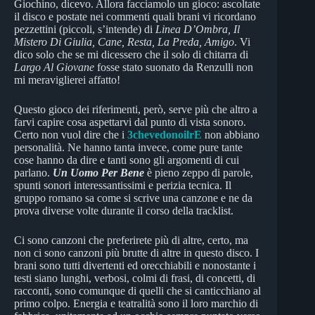
Giochino, dicevo. Allora facciamolo un gioco: ascoltate
il disco e postate nei commenti quali brani vi ricordano
pezzettini (piccoli, s’intende) di
Linea D’Ombra, Il
Mistero Di Giulia, Cane, Resta, La Preda, Amigo
. Vi
dico solo che se mi dicessero che il solo di chitarra di
Largo Al Giovane
fosse stato suonato da Renzulli non
mi meraviglierei affatto!
Questo gioco dei riferimenti, però, serve più che altro a
farvi capire cosa aspettarvi dal punto di vista sonoro.
Certo non vuol dire che i
3chevedonoilrE
non abbiano
personalità. Ne hanno tanta invece, come pure tante
cose hanno da dire e tanti sono gli argomenti di cui
parlano.
Un Uomo Per Bene
è pieno zeppo di parole,
spunti sonori interessantissimi e perizia tecnica. Il
gruppo romano sa come si scrive una canzone e ne da
prova diverse volte durante il corso della tracklist.
Ci sono canzoni che preferirete più di altre, certo, ma
non ci sono canzoni più brutte di altre in questo disco. I
brani sono tutti divertenti ed orecchiabili e nonostante i
testi siano lunghi, verbosi, colmi di frasi, di concetti, di
racconti, sono comunque di quelli che si canticchiano al
primo colpo. Energia e teatralità sono il loro marchio di