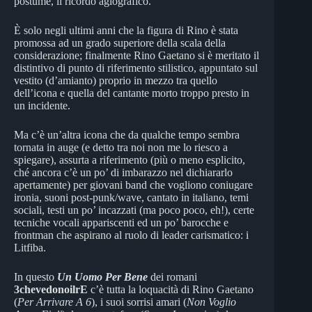
postume, il ricordo agiografico.
È solo negli ultimi anni che la figura di Rino è stata
promossa ad un grado superiore della scala della
considerazione; finalmente Rino Gaetano si è meritato il
distintivo di punto di riferimento stilistico, appuntato sul
vestito (d’amianto) proprio in mezzo tra quello
dell’icona e quella del cantante morto troppo presto in
un incidente.
Ma c’è un’altra icona che da qualche tempo sembra
tornata in auge (e detto tra noi non me lo riesco a
spiegare), assurta a riferimento (più o meno esplicito,
ché ancora c’è un po’ di imbarazzo nel dichiararlo
apertamente) per giovani band che vogliono coniugare
ironia, suoni post-punk/wave, cantato in italiano, temi
sociali, testi un po’ incazzati (ma poco poco, eh!), certe
tecniche vocali appariscenti ed un po’ barocche e
frontman che aspirano al ruolo di leader carismatico: i
Litfiba.
In questo
Un Uomo Per Bene
dei romani
3chevedonoilrE
c’è tutta la loquacità di Rino Gaetano
(
Per Arrivare A 6
), i suoi sorrisi amari (
Non Voglio