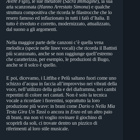
Avere Figli
), le sue metafore (
Sacra Immagine
), la sua
aria scanzonata (
Hanno Arrestato Simona
) e qualche
struttura compositiva che ricorda le filastrocche che lo
resero famoso ed inflazionato in tutti i falò d’Italia. Il
tutto è riveduto e corretto, modernizzato, attualizzato,
dal suono a gli argomenti.
Nella maggior parte delle canzoni c’è quella vena
melodica (specie nelle linee vocali) che ricorda il Battisti
più scanzonato, anche se non raggiunge quell’estremo
che caratterizza, per esempio, le produzioni di Bugo,
anche se il solco è quello.
E poi, dicevamo, i Litfiba e Pelù saltano fuori come uno
schizzo d’acqua in faccia all’improvviso nei vibrati della
voce, nell’utilizzo della gola e del diaframma, nei cambi
repentini di colore nei cantati. Non è solo la tecnica
vocale a ricordare i fiorentini, soprattutto la loro
produzione più wave: in brani come
Dario
o
Nella Mia
Testa Gira Un Tassì
o ancora in
Enzo
ed un altro paio
di brani, ma non vi voglio rovinare il giochino di
scoprirli da soli, ci trovate dentro un pizzico di
riferimenti al loro stile musicale.