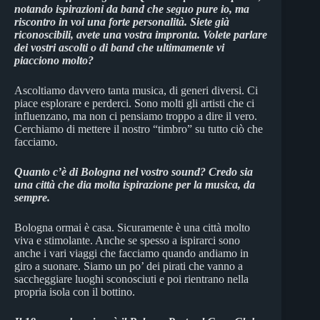
notando ispirazioni da band che seguo pure io, ma
riscontro in voi una forte personalità. Siete già
riconoscibili, avete una vostra impronta. Volete parlare
dei vostri ascolti o di band che ultimamente vi
piacciono molto?
Ascoltiamo davvero tanta musica, di generi diversi. Ci
piace esplorare e perderci. Sono molti gli artisti che ci
influenzano, ma non ci pensiamo troppo a dire il vero.
Cerchiamo di mettere il nostro “timbro” su tutto ciò che
facciamo.
Quanto c’è di Bologna nel vostro sound? Credo sia
una città che dia molta ispirazione per la musica, da
sempre.
Bologna ormai è casa. Sicuramente è una città molto
viva e stimolante. Anche se spesso a ispirarci sono
anche i vari viaggi che facciamo quando andiamo in
giro a suonare. Siamo un po’ dei pirati che vanno a
saccheggiare luoghi sconosciuti e poi rientrano nella
propria isola con il bottino.