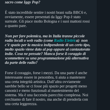
sacro come Iggy Pop?
È stato incredibile sentire i nostri brani sulla BBC6 e,
ovviamente, essere presentati da Iggy Pop è stato
surreale. Gli piace molto Bologna e i suoi mattoni rossi
a quanto pare.
Non per fare polemica, ma in Italia tranne piccole
radio locali o web radio (come
Radio Elettric
a) non
c’è spazio per la musica indipendente di un certo tipo,
molto spazio viene dato al pop oppure al cantautorato
indie. Cosa ne pensate? Manca forse il coraggio di
scommettere su una programmazione più alternativa
da parte delle radio?
Forse il coraggio, forse i mezzi. Da una parte è anche
interessante essere in penombra, ti aiuta a mantenere
una certa integrità artistica. Dall’altra ovviamente
sarebbe bello se ci fosse più spazio per progetti meno
canonici e meno funzionali al mantenimento del
sistema. Ma è una faccenda parecchio complessa. Noi
cerchiamo di fare il nostro, ma anche di prenderla con
una certa leggerezza.