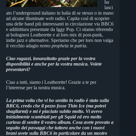
ha
lasci
ato l’underground italiano in balia di se stesso o in mano
ad alcune illuminate web radio. Capita così di scoprire
una delle band più interessanti in circolazione via BBC6
e addirittura presentate da Iggy Pop. Ci stiamo riferendo
ai bolognesi Leatherette e al loro mix di post-punk,
indie jazz e alternative. Speriamo che per loro non valga
il vecchio adagio
nemo propheta in patria
.
Ciao ragazzi, innanzitutto grazie per la vostra
disponibilità e anche per la vostra musica. Volete
presentarvi?
Ciao a tutti, siamo i Leatherette! Grazie a te per
l’interesse per la nostra musica.
La prima volta che vi ho sentito in radio è stato sulla
BBC6, credo che il pezzo fosse Thin Ice (ma potrei
sbagliarmi) e mi è piaciuto subito molto. Vi avevo
inizialmente scambiati per gli Squid ed ero molto
curioso di sentire il vostro album. Cosa avete provato a
seguito dei passaggi che tuttora anche con i nuovi
brani avete sulla BBC6 in particolare da un mostro