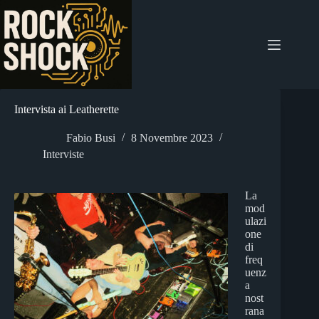
Salta
al
contenuto
Intervista ai Leatherette
Fabio Busi
8 Novembre 2023
Interviste
La
mod
ulazi
one
di
freq
uenz
a
nost
rana