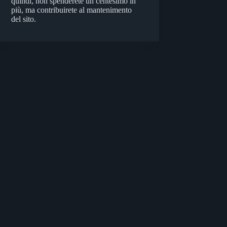
quindi, non spenderete un centesimo in
più, ma contribuirete al mantenimento
del sito.