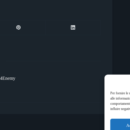
Dj4Enemy
5
Per fornire le
alle informazi
comportamento 
influire negati
A