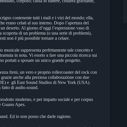
mmutato, corposo; cassa in battere, chitarra graffiante,
igno contenente tutti i mali e i vizi del mondo; ella,
che erano celati al suo interno. Dopo l’apertura del
 un deserto. Al giorno d’oggi l’espressione vaso di
a scoperta di un problema (o una serie di problemi),
ti non è più possibile tornare a celare.
 musicale rappresenta perfettamente tale concetto e
ramuta in nota. Vi esorto a fare una piccola ricerca sui
no portati a sposare un unico grande progetto.
senza freni, un vero e proprio rollercoaster del rock con
e grazie anche alla preziosa collaborazione con due
a (DE) e gli East Sound Studios di New York (USA).
 fatto di audio-sound.
 prodotto moderno, e per impatto sociale e per corpus
 e Guano Apes.
band. Ed io non posso che darle ragione.