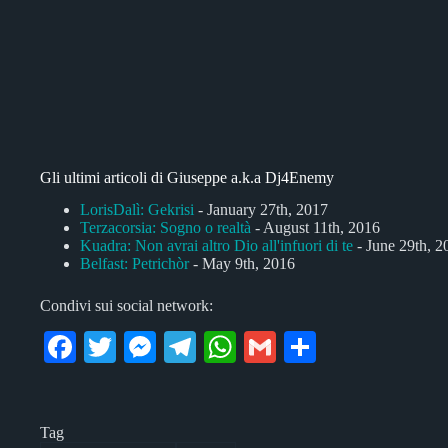
Gli ultimi articoli di Giuseppe a.k.a Dj4Enemy
LorisDalì: Gekrisi
- January 27th, 2017
Terzacorsia: Sogno o realtà
- August 11th, 2016
Kuadra: Non avrai altro Dio all'infuori di te
- June 29th, 2
Belfast: Petrichòr
- May 9th, 2016
Condivi sui social network:
Fa
T
M
Te
W
G
C
ce
wi
es
le
ha
m
on
bo
tte
se
gr
ts
ail
di
Tag
ok
r
ng
a
A
vi