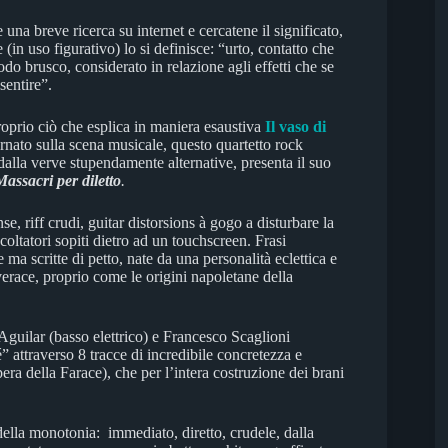
 una breve ricerca su internet e cercatene il significato,
 (in uso figurativo) lo si definisce: “urto, contatto che
do brusco, considerato in relazione agli effetti che se
sentire”.
roprio ciò che esplica in maniera esaustiva
Il vaso di
rnato sulla scena musicale, questo quartetto rock
dalla verve stupendamente alternative, presenta il suo
Massacri per diletto
.
se, riff crudi, guitar distorsions à gogo a disturbare la
coltatori sopiti dietro ad un touchscreen. Frasi
 ma scritte di petto, nate da una personalità eclettica e
erace, proprio come le origini napoletane della
Aguilar (basso elettrico) e Francesco Scaglioni
” attraverso 8 tracce di incredibile concretezza e
era della Farace), che per l’intera costruzione dei brani
della monotonia: immediato, diretto, crudele, dalla