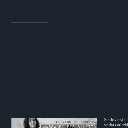
________________
Se dovessi ut
scelta cadreb