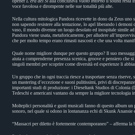
opener
L’era del Si
alla conclusiva
Vuoto intorno
il sound resta i
voce favolosa e dirompente nelle sue tonalità più alte.
Nella cultura mitologica Pandora ricevette in dono da Zeus uno scr
non sapendo resistere alla tentazione, lo aprì liberando i demoni 
vaso, il mondo divenne un luogo desolato ed inospitale simile ad
Pandora viene usata, metaforicamente, per alludere all’improvvis
che per molto tempo erano rimasti nascosti e che una volta manifes
Quale nome migliore dunque per questo gruppo? Il suo messaggio
aiuta a comprenderne presenza scenica, groove e pensiero che si t
singoli membri per scoprire come diversità ed esperienze li abbia
Un gruppo che in ogni traccia riesce a trasportare senza riserve, 
un mastering d’eccezione e suoni pulitissimi, privi di discrepanz
importanti studi di produzione: i Dieseltank Studios di Coloni
Tedeschi e americani vantano da sempre la migliore tecnologia in
Molteplici personalità e gusti musicali fanno di questo album un
sonoro, nel quale si odono in lontananza echi di Skunk Anansie
“Massacri per diletto è fortemente contemporaneo” – afferma la 