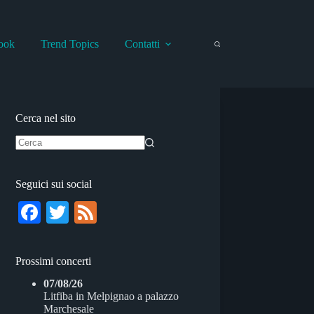
ook
Trend Topics
Contatti
Cerca nel sito
Nessun
risultato
Seguici sui social
Fa
T
Fe
ce
wi
ed
bo
tte
Prossimi concerti
ok
r
07/08/26
Litfiba
in
Melpignao
a
palazzo
Marchesale