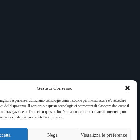
Gestisci Consenso
 migliori esperienze, utilizziamo tecnologie come i cookie per memorizzare e/o accedere
oni del dispositivo. Il consenso a queste tecnologie ci permetterà di elaborare dati come il
di navigazione o ID unici su questo sito. Non acconsentire o ritirare il consenso può
vamente su alcune caratteristiche e funzioni.
ccetta
Nega
Visualizza le preferenze