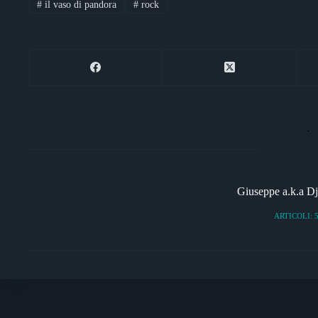
#
il vaso di pandora
#
rock
er
m
pp
di
Giuseppe a.k.a 
ARTICOLI: 