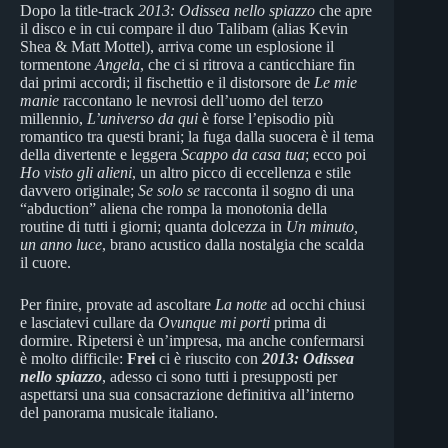
Dopo la title-track
2013: Odissea nello spiazzo
che apre
il disco e in cui compare il duo Talibam (alias Kevin
Shea & Matt Mottel), arriva come un esplosione il
tormentone
Angela
, che ci si ritrova a canticchiare fin
dai primi accordi; il fischettio e il distorsore de
Le mie
manie
raccontano le nevrosi dell’uomo del terzo
millennio,
L’universo da qui
è forse l’episodio più
romantico tra questi brani; la fuga dalla suocera è il tema
della divertente e leggera
Scappo da casa tua
; ecco poi
Ho visto gli alieni
, un altro picco di eccellenza e stile
davvero originale;
Se solo se
racconta il sogno di una
“abduction” aliena che rompa la monotonia della
routine di tutti i giorni; quanta dolcezza in
Un minuto,
un anno luce
, brano acustico dalla nostalgia che scalda
il cuore.
Per finire, provate ad ascoltare
La notte
ad occhi chiusi
e lasciatevi cullare da
Ovunque mi porti
prima di
dormire. Ripetersi è un’impresa, ma anche confermarsi
è molto difficile:
Frei
ci è riuscito con
2013: Odissea
nello spiazzo
, adesso ci sono tutti i presupposti per
aspettarsi una sua consacrazione definitiva all’interno
del panorama musicale italiano.