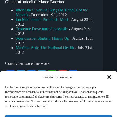
Gli ultimi articoli di Marco Buccino
Intervista ai Vanilla Sky (The Band, Not the
Movie)
- December 19th, 2012
Ian McCulloch: Pro Patria Mori
- August 23rd,
2012
Tristema: Dove tutto è possibile
- August 21st,
2012
Soundscape: Starting Things Up
- August 13th,
2012
Maxïmo Park: The National Health
- July 31st,
2012
Condivi sui social network:
Fa
T
M
Te
W
G
C
Gestisci Consenso
ce
wi
es
le
ha
m
on
Per fornire le migliori esperienze, utilizziamo tecnologie come i cookie per
bo
tte
se
gr
ts
ail
di
memorizzare e/o accedere alle informazioni del dispositivo. Il consenso a queste
Tag
ok
r
ng
a
A
vi
tecnologie ci permetterà di elaborare dati come il comportamento di navigazione o ID
unici su questo sito. Non acconsentire o ritirare il consenso può influire negativamente
#
Frei
#
pop
#
rock
er
m
pp
di
su alcune caratteristiche e funzioni.