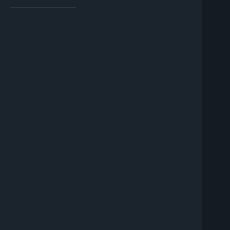
________________