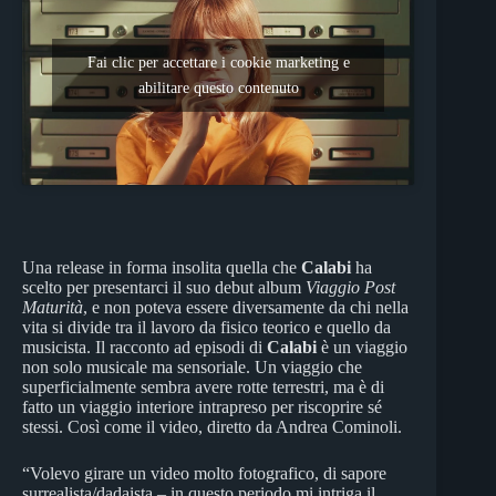
Fai clic per accettare i cookie marketing e
abilitare questo contenuto
Una release in forma insolita quella che
Calabi
ha
scelto per presentarci il suo debut album
Viaggio Post
Maturità
, e non poteva essere diversamente da chi nella
vita si divide tra il lavoro da fisico teorico e quello da
musicista. Il racconto ad episodi di
Calabi
è un viaggio
non solo musicale ma sensoriale. Un viaggio che
superficialmente sembra avere rotte terrestri, ma è di
fatto un viaggio interiore intrapreso per riscoprire sé
stessi. Così come il video, diretto da Andrea Cominoli.
“Volevo girare un video molto fotografico, di sapore
surrealista/dadaista – in questo periodo mi intriga il