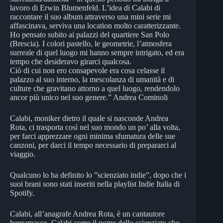
lavoro di Erwin Blumenfeld. L’idea di Calabi di
raccontare il suo album attraverso una mini serie mi
affascinava, serviva una location molto caratterizzante.
Ho pensato subito ai palazzi del quartiere San Polo
(Brescia). I colori pastello, le geometrie, l’atmosfera
surreale di quel luogo mi hanno sempre intrigato, ed era
tempo che desideravo girarci qualcosa.
Ciò di cui non ero consapevole era cosa celasse il
palazzo al suo interno, la mescolanza di umanità e di
culture che gravitano attorno a quel luogo, rendendolo
ancor più unico nel suo genere.” Andrea Cominoli
Calabi, moniker dietro il quale si nasconde Andrea
Rota, ci trasporta così nel suo mondo un po’ alla volta,
per farci apprezzare ogni minima sfumatura delle sue
canzoni, per darci il tempo necessario di prepararci al
viaggio.
Qualcuno lo ha definito lo ”scienziato indie”, dopo che i
suoi brani sono stati inseriti nella playlist Indie Italia di
Spotify.
Calabi, all’anagrafe Andrea Rota, è un cantautore
bergamasco. Calabi come il nome dello scienziato che