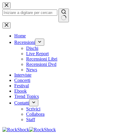
Salta
al
contenuto
Nessun
risultato
Home
Recensioni
Dischi
Live Report
Recensioni Libri
Recensioni Dvd
News
Interviste
Concerti
Festival
Ebook
Trend Topics
Contatti
Scrivici
Collabora
Staff