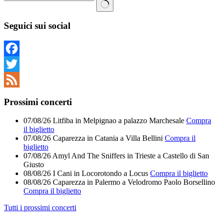
Nessun
risultato
Seguici sui social
Facebook
Twitter
Feed
Prossimi concerti
07/08/26
Litfiba
in
Melpignao
a
palazzo Marchesale
Compra
il biglietto
07/08/26
Caparezza
in
Catania
a
Villa Bellini
Compra il
biglietto
07/08/26
Amyl And The Sniffers
in
Trieste
a
Castello di San
Giusto
08/08/26
I Cani
in
Locorotondo
a
Locus
Compra il biglietto
08/08/26
Caparezza
in
Palermo
a
Velodromo Paolo Borsellino
Compra il biglietto
Tutti i prossimi concerti