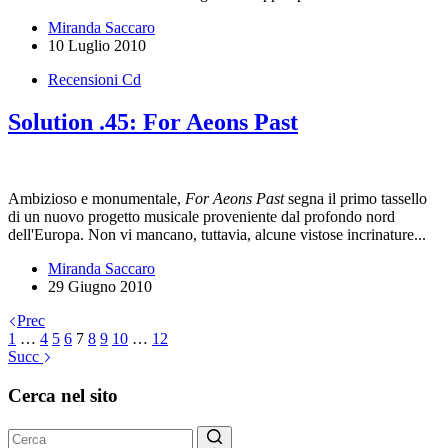
Miranda Saccaro
10 Luglio 2010
Recensioni Cd
Solution .45: For Aeons Past
Ambizioso e monumentale,
For Aeons Past
segna il primo tassello
di un nuovo progetto musicale proveniente dal profondo nord
dell'Europa. Non vi mancano, tuttavia, alcune vistose incrinature...
Miranda Saccaro
29 Giugno 2010
Prec
1
…
4
5
6
7
8
9
10
…
12
Succ
Cerca nel sito