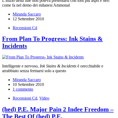
L'inizio della fine non poteva presentarsi con toni più aspri e neri
come fa nel demo dei milanesi Ammonal
Miranda Saccaro
12 Settembre 2010
Recensioni Cd
From Plan To Progress: Ink Stains &
Incidents
Intelligente e nervoso,
Ink Stains & Incidents
è orecchiabile e
arrabbiato senza fermarsi solo a questo
Miranda Saccaro
10 Settembre 2010
1 commento
Recensioni Cd
,
Video
(hed) P.E. Major Pain 2 Indee Freedom –
The Best Of (hed) P.E.