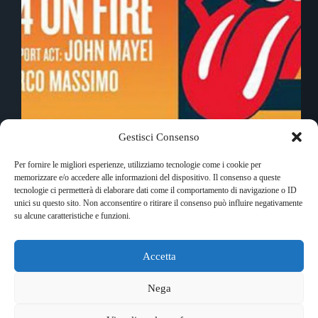
Gestisci Consenso
Roma in fiamme, come ai tempi di Nerone, per il 14
Per fornire le migliori esperienze, utilizziamo tecnologie come i cookie per
On Fire dei Rolling Stones. La recensione del
memorizzare e/o accedere alle informazioni del dispositivo. Il consenso a queste
concerto
tecnologie ci permetterà di elaborare dati come il comportamento di navigazione o ID
Alessio D'Elia
24 Giugno 2014
unici su questo sito. Non acconsentire o ritirare il consenso può influire negativamente
su alcune caratteristiche e funzioni.
Accetta
Copyright © 2026 RockShock - © Massimo Garofalo. C.F.
GRFMSM65R24A662Q. Qualsiasi tipo di riproduzione è
Nega
vietata se non preventivamente autorizzata. RockShock non
rappresenta una testata giornalistica in quanto viene aggiornato