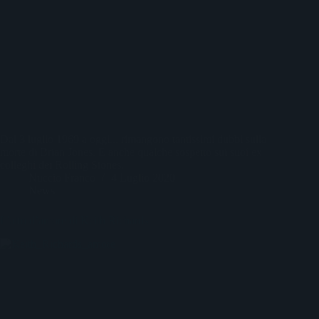
Dal 3 luglio 1969 a oggi... rimangono tantissimi dubbi sulla
morte di Brian Jones. E anche qualche sospetto sui suoi ex
colleghi dei Rolling Stones.
Nuccio Franco
4 Luglio 2020
News
L’atto d’amore di Keith Richards