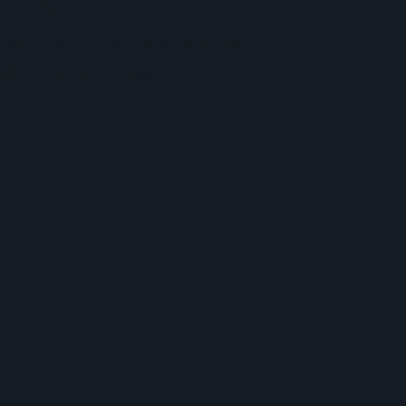
News
Quando Jimi Hendrix fu rapito dalla mafia