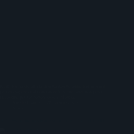
Keith Richards, all’età di settantasette anni, non ne vuol
proprio sapere di abbandonare le scene, anzi non perde
occasione per far parlare di sé e rilancia.
Nuccio Franco
28 Giugno 2020
News
Bob Dylan, finalmente arriva un nuovo album di inediti