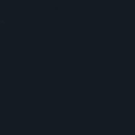
Ligabue: Roma, Stadio Olimpico, 9 luglio 2010 – recensione
concerto