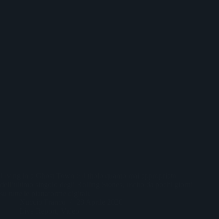
Living in a Ghost Town è il titolo quanto mai appropriato
dell’ultimo singolo degli Rolling Stones, uscito da pochi giorni
su tutte le piattaforme digitali.
Nuccio Franco
28 Aprile 2020
Live Report
,
Video