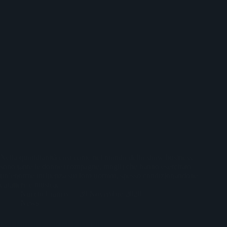
Nella quotidianità così come nel mondo dello show business
sono tante le donne (compagne, mogli) che hanno esercitato
un’enorme influenza sui loro uomini, spesso condizionandone
carattere e musica.
Nuccio Franco
28 Novembre 2020
News
Syd Barrett, le origini della follia