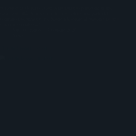
“I rapitori di Hendrix erano degli idioti; lo portarono in una
casa fuori città. Non so se volessero soldi o una parte del
contratto discografico, ma hanno telefonato al manager di Jimi
chiedendo qualcosa.”
Nuccio Franco
7 Giugno 2020
News
Flea, un bassista al cinema