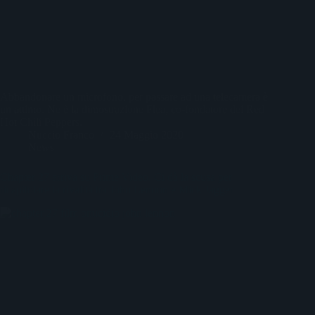
Abbandonare un microfono, per passare ad una telecamera è
un attimo. Ne è la dimostrazione Flea, co-fondatore dei Red
Hot Chili Peppers.
Nuccio Franco
24 Maggio 2020
News
Chapter 27 arriva su Prime Video. Ci dà la scusa per
ricapitolare la rivalità tra John Lennon e Mick Jagger