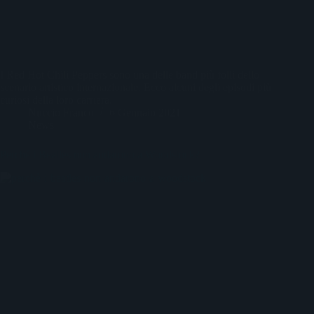
I Red Hot Chili Peppers sono una delle band più folli dello
scenario artistico internazionale. Ecco alcuni degli episodi più
curiosi della loro carriera.
Nuccio Franco
6 Gennaio 2021
News
Perché i Beatles non andarono a Woodstock?