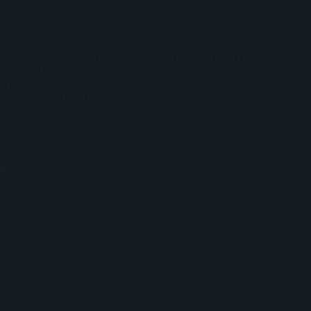
La tanto chiacchierata (presunta?) storia d’amore tra il Duca
bianco, al secolo David Bowie ed il frontman degli Stones,
Mick Jagger.
Nuccio Franco
5 Settembre 2020
News
Brian Jones scomparve il 3 luglio 1969: annegamento in
seguito a overdose