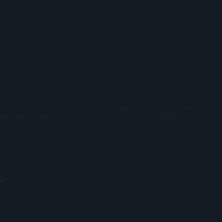
I Beatles non suonarono a Woodstock, seppure invitati.
Perché? Fu John Lennon che... Nonostante tutto, furono molti
gli artisti in line-up che omaggiarono i Fab Four con delle
cover.
Nuccio Franco
24 Dicembre 2020
News
Le mogli delle rockstar e la loro influenza