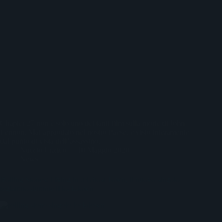
Chapter 27 non è solo uno dei tanti film sulla morte di John
Lennon. Mai approdato nel nostro Paese, è visto interamente
dal punto di vista dell’assassino.
Nuccio Franco
10 Maggio 2020
News
Rolling Stones: Living in a Ghost Town, il nuovo singolo
registrato durante il lockdown