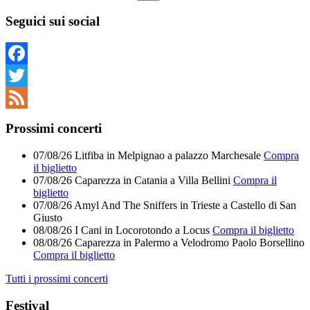
Nessun
risultato
Seguici sui social
Facebook
Twitter
Feed
Prossimi concerti
07/08/26
Litfiba
in
Melpignao
a
palazzo Marchesale
Compra
il biglietto
07/08/26
Caparezza
in
Catania
a
Villa Bellini
Compra il
biglietto
07/08/26
Amyl And The Sniffers
in
Trieste
a
Castello di San
Giusto
08/08/26
I Cani
in
Locorotondo
a
Locus
Compra il biglietto
08/08/26
Caparezza
in
Palermo
a
Velodromo Paolo Borsellino
Compra il biglietto
Tutti i prossimi concerti
Festival