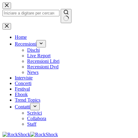
Salta
al
contenuto
Nessun
risultato
Home
Recensioni
Dischi
Live Report
Recensioni Libri
Recensioni Dvd
News
Interviste
Concerti
Festival
Ebook
Trend Topics
Contatti
Scrivici
Collabora
Staff