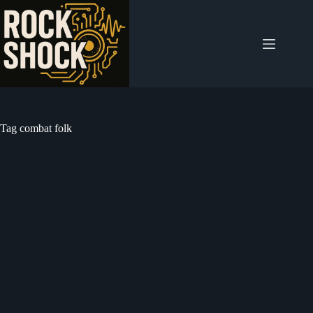
Salta
al
contenuto
Tag
combat folk