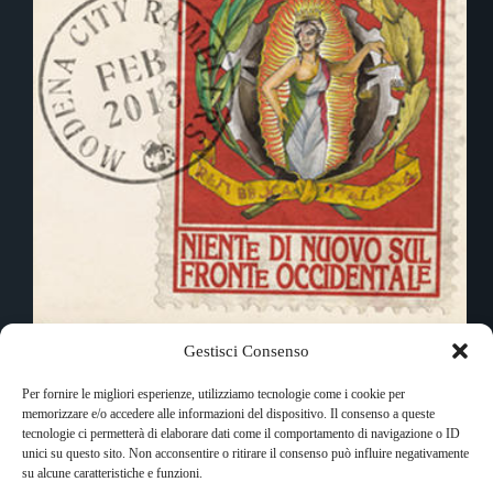
Tredicesimo album per i Modena City Ramblers,
Gestisci Consenso
portabandiera del combat folk, che nonostante i
cambi di formazione restano sempre un punto fermo
Per fornire le migliori esperienze, utilizziamo tecnologie come i cookie per
per quei giovani di ieri e di oggi che dalla musica
memorizzare e/o accedere alle informazioni del dispositivo. Il consenso a queste
chiedono (soprattutto) un po’ di spessore
tecnologie ci permetterà di elaborare dati come il comportamento di navigazione o ID
Simona Fusetta
16 Aprile 2013
unici su questo sito. Non acconsentire o ritirare il consenso può influire negativamente
su alcune caratteristiche e funzioni.