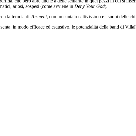
fida, che però apre anche a delle schiarite in quei pezzi in cui si inse
mmatici, ariosi, sospesi (come avviene in
Deny Your God
).
eda la ferocia di
Torment
, con un cantato cattivissimo e i suoni delle ch
enta, in modo efficace ed esaustivo, le potenzialità della band di Villal