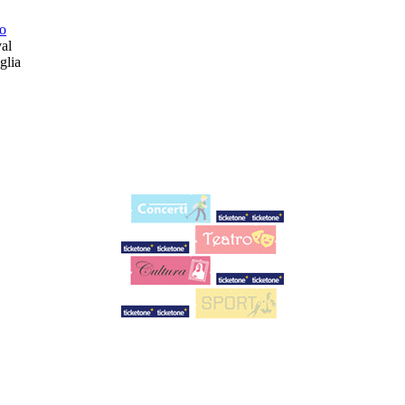
to
al
glia