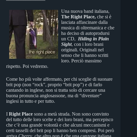
Una nuova band italiana,
The Right Place,
che si è
lasciata affascinare dalla
musica di oltremanica e che
ha deciso di autoprodursi
un CD,
Hiding in Plain
Sight
, con i loro brani
originali. Originali nel
senso che li hanno scritti
loro. Perciò massimo
rispetto. Poi vedremo.
Come ho più volte affermato, per chi sceglie di suonare
brit pop (non “rock”, proprio “brit pop”) e di farlo
cantando in inglese, non si tratta solo di cercare una
buona pronuncia anglosassone, ma di “diventare”
inglesi in tutto e per tutto.
I
Right Place
sono a metà strada. Non sono convinto
del tutto delle loro scelte e dei loro brani, ma percepisco
che c’è una grande volontà e che alcuni meccanismi e
certi tasselli del brit pop li hanno ben compresi. Poi però
arriva
Cherry
, che altro non è che una canzone italiana