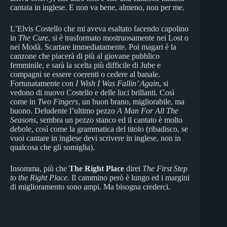
cantata in inglese. E non va bene, almeno, non per me.
L’Elvis Costello che mi aveva esaltato facendo capolino
in
The Cure
, si è trasformato mostruosamente nei Lost o
nei Modà. Scartare immediatamente. Poi magari è la
canzone che piacerà di più al giovane pubblico
femminile, e sarà la scelta più difficile di Jube e
compagni se essere coerenti o cedere al banale.
Fortunatamente con
I Wish I Was Fallin’ Again
, si
vedono di nuovo Costello e delle luci brillanti. Così
come in
Two Fingers
, un buon brano, migliorabile, ma
buono. Deludente l’ultimo pezzo
A Man For All The
Seasons
, sembra un pezzo stanco ed il cantato è molto
debole, così come la grammatica del titolo (ribadisco, se
vuoi cantare in inglese devi scrivere in inglese, non in
qualcosa che gli somiglia).
Insomma, più che
The Right Place
direi
The First Step
to the Right Place
. Il cammino però è lungo ed i margini
di miglioramento sono ampi. Ma bisogna crederci.