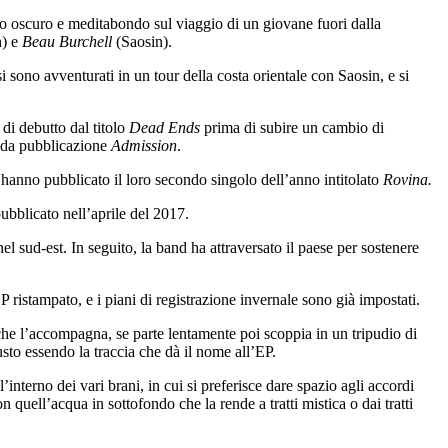
rdo oscuro e meditabondo sul viaggio di un giovane fuori dalla
) e
Beau Burchell
(Saosin).
i sono avventurati in un tour della costa orientale con Saosin, e si
i debutto dal titolo
Dead Ends
prima di subire un cambio di
onda pubblicazione
Admission
.
anno pubblicato il loro secondo singolo dell’anno intitolato
Rovina.
bblicato nell’aprile del 2017.
l sud-est. In seguito, la band ha attraversato il paese per sostenere
ristampato, e i piani di registrazione invernale sono già impostati.
 che l’accompagna, se parte lentamente poi scoppia in un tripudio di
sto essendo la traccia che dà il nome all’EP.
interno dei vari brani, in cui si preferisce dare spazio agli accordi
 quell’acqua in sottofondo che la rende a tratti mistica o dai tratti