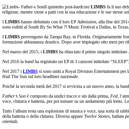
Il quintetto post-hardcore
LIMBS
fa il suo de
religione, mentre viene a patti con la sua educazione e le sue stesse az
I
LIMBS
hanno debuttato con il loro EP
Admission
, alla fine del 20
sono esibiti al South By So What ?! Music Festival a Dallas, in Texas
I
LIMBS
provengono da Tampa Bay, in Florida. Originariamente forma
formazione abbastanza drastico. Dopo aver impiegato otto mesi per ri
Nel marzo del 2015, i
LIMBS
ha rilasciato il primo singolo intitolato
Nel 2016 la band ha registrato un EP di 3 canzoni intitolato “SLEEP”,
Nel 2017 i
LIMBS
si sono uniti a Royal Division Entertainment per la
Hail The Sun sul loro headliner nazionale.
Poiché la seconda metà del 2017 si avvicina a un nuovo anno, la band n
Father’s Son
è composto da undici tracce e sin dalla prima,
Fed
, l’at
voce, chitarra e batteria, per poi tornare su un andamento più lento. 
Tutto l’album resta una esplosione di musica e voce, una sorta di rabbio
della batteria o della chitarra. Diversa appare
Twelve Stones
, ballata p
orientali.