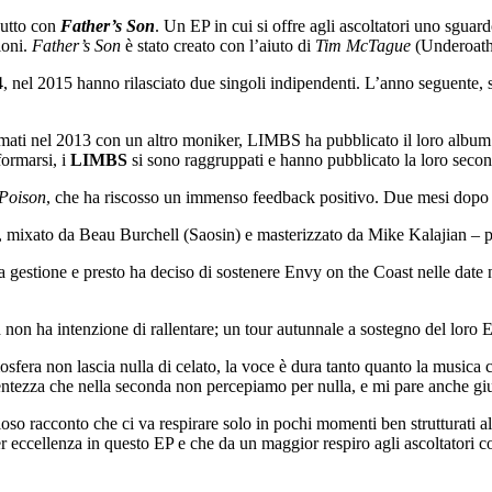
butto con
Father’s Son
. Un EP in cui si offre agli ascoltatori uno sgua
ioni.
Father’s Son
è stato creato con l’aiuto di
Tim McTague
(Underoath
14, nel 2015 hanno rilasciato due singoli indipendenti. L’anno seguente, s
.
ti nel 2013 con un altro moniker, LIMBS ha pubblicato il loro album d
formarsi, i
LIMBS
si sono raggruppati e hanno pubblicato la loro sec
Poison
, che ha riscosso un immenso feedback positivo. Due mesi dopo h
 mixato da Beau Burchell (Saosin) e masterizzato da Mike Kalajian – pu
 gestione e presto ha deciso di sostenere Envy on the Coast nelle date ne
on ha intenzione di rallentare; un tour autunnale a sostegno del loro EP 
mosfera non lascia nulla di celato, la voce è dura tanto quanto la musica
Lentezza che nella seconda non percepiamo per nulla, e mi pare anche giu
so racconto che ci va respirare solo in pochi momenti ben strutturati all’
er eccellenza in questo EP e che da un maggior respiro agli ascoltatori con