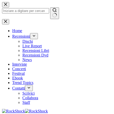
Salta
al
contenuto
Nessun
risultato
Home
Recensioni
Dischi
Live Report
Recensioni Libri
Recensioni Dvd
News
Interviste
Concerti
Festival
Ebook
Trend Topics
Contatti
Scrivici
Collabora
Staff