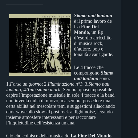
_______________
Siamo nati lontano
è il primo lavoro de
La Fine Del
Mondo
, un Ep
d’esordio arricchito
di musica rock,
d’autore, pop e
tonalità avant-garde.
Le 4 tracce che
compongono
Siamo
nati lontano
sono:
1.
Forse un giorno
; 2.
Illuminazione n°1
; 3.
Siamo nati
lontano
; 4.
Tutti siamo morti
. Sembra quasi impossibile
capire l’impostazione musicale in sole 4 tracce e la band
non inventa nulla di nuovo, ma sembra possedere una
certa abilità nel mescolare temi e suggestioni allacciando
dark wave allo slow al post rock al light noise, legando
insieme atmosfere interessanti e per raccontare
l’inquietudine dell’esistenza umana.
Ciò che colpisce della musica de
La Fine Del Mondo