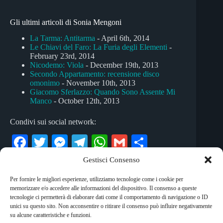
Gli ultimi articoli di Sonia Mengoni
La Tarma: Antitarma
- April 6th, 2014
Le Chiavi del Faro: La Furia degli Elementi
-
February 23rd, 2014
Nicodemo: Viola
- December 19th, 2013
Secondo Appartamento: recensione disco
omonimo
- November 10th, 2013
Giacomo Sferlazzo: Quando Sono Assente Mi
Manco
- October 12th, 2013
Condivi sui social network:
Fa
T
M
Te
W
G
C
ce
wi
es
le
ha
m
on
Gestisci Consenso
bo
tte
se
gr
ts
ail
di
Per fornire le migliori esperienze, utilizziamo tecnologie come i cookie per
Tag
ok
r
ng
a
A
vi
memorizzare e/o accedere alle informazioni del dispositivo. Il consenso a queste
#
la fine del mondo
#
pop elettronico
tecnologie ci permetterà di elaborare dati come il comportamento di navigazione o ID
er
m
pp
di
unici su questo sito. Non acconsentire o ritirare il consenso può influire negativamente
#
spoken-rock
su alcune caratteristiche e funzioni.