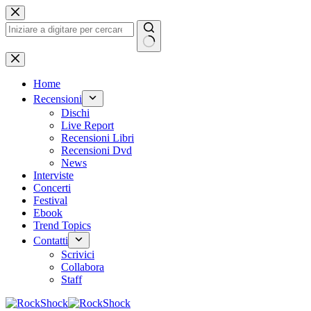
Salta
al
contenuto
Nessun
risultato
Home
Recensioni
Dischi
Live Report
Recensioni Libri
Recensioni Dvd
News
Interviste
Concerti
Festival
Ebook
Trend Topics
Contatti
Scrivici
Collabora
Staff