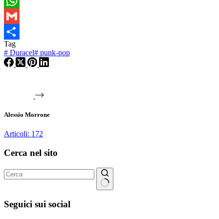
Telegram
WhatsApp
Gmail
Tag
Condividi
#
Duracel
#
punk-pop
Alessio Morrone
Articoli: 172
Cerca nel sito
Nessun
risultato
Seguici sui social