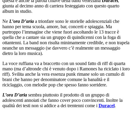
questa è anche la parola chiave della band veneziana
Duracel
,
giunta al decimo anno di carriera festeggiato con questo quarto
album in studio.
Ne
L’ora D’aria
a trionfare sono le storielle adolescenziali che
hanno per tema scuola, amore, bar, concerti e spiaggia. Ma
purtroppo l’immagine che viene fuori ascoltando le 13 tracce è
quella che a cantare sia un gruppo di quindicenni con la foga di
ottantenni. La band non risulta minimamente credibile, e non trapela
neanche un messaggio (se davvero c’è realmente un messaggio
dietro la loro musica).
La voce ruffiana va a braccetto con un sound fatto di riff di quarta
mano (ma d’altronde chi è venuto dopo i Ramones ha riciclato i loro
riff). Svilita anche la vera essenza punk rimane solo un cumulo di
brani che hanno per denominatore comune la banalità e il
riciclaggio, con melodie pop che spesso fanno sorridere.
L’ora D’aria
sembra piuttosto il prodotto di un gruppo di
adolescenti annoiati che fanno cover poco convincenti. Inoltre la
qualità dei testi non si addice a dei trentenni come i
Duracel
.