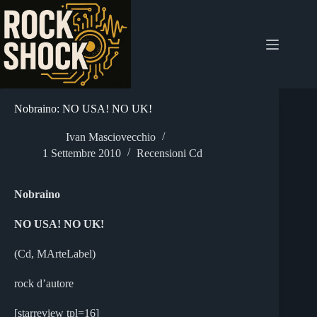
Salta
al
contenuto
Nobraino: NO USA! NO UK!
Ivan Masciovecchio
1 Settembre 2010
Recensioni Cd
Nobraino
NO USA! NO UK!
(Cd, MArteLabel)
rock d’autore
[starreview tpl=16]