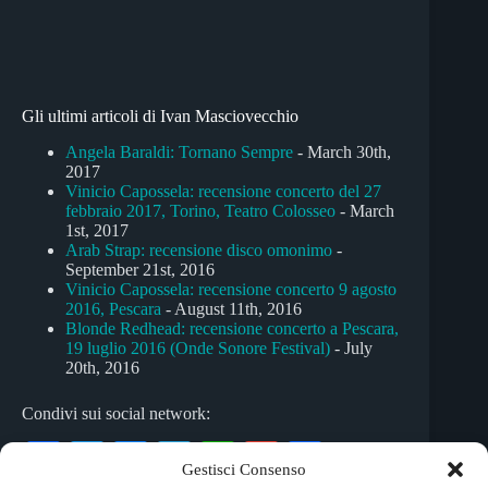
Gli ultimi articoli di Ivan Masciovecchio
Angela Baraldi: Tornano Sempre
- March 30th,
2017
Vinicio Capossela: recensione concerto del 27
febbraio 2017, Torino, Teatro Colosseo
- March
1st, 2017
Arab Strap: recensione disco omonimo
-
September 21st, 2016
Vinicio Capossela: recensione concerto 9 agosto
2016, Pescara
- August 11th, 2016
Blonde Redhead: recensione concerto a Pescara,
19 luglio 2016 (Onde Sonore Festival)
- July
20th, 2016
Condivi sui social network:
Fa
T
M
Te
W
G
C
Gestisci Consenso