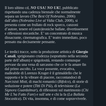
Il loro ultimo cd,
NO USA! NO UK!
, pubblicato
rispettando una cadenza biennale che normalmente
separa un lavoro (
The Best Of Nobraino
, 2006)
dall’altro (
Nobraino Live al Vidia Club
, 2008), si
presenta come un frullato di rock sporco, canzoni
d’autore, tenere ed (auto)ironiche ballate, divertissement
e riflessioni stocastiche. E’ un concentrato di musica
dissacrante, cinematografica. E’ teatro immediato, poco
pensato ma decisamente pensante.
Le tredici tracce, sotto la produzione artistica di
Giorgio
Canali
, sprigionano crudezza (soprattutto nella seconda
parte dell’album) e spigolosità, restando comunque
pervase da una vena di sarcasmo che ce le fa amare fin
dal primo ascolto. La voce possente, evocativa,
malleabile di Lorenzo Kruger è il grimaldello che le
supporta e le fa vibrare di piacere, raccontandoci di
Narcisisti Misti
, di machi romantici (
Bifolco
), di storie di
seduzione e potere (
Titti Di Più
), di televisione (
La
Signora Guardalmar
), di riflessioni sul matrimonio (
Chi
Me L’ha Fatto Fare
) e sull’arte e chi la fa (
La Ballata
Stocastica
). Di vita, insomma, e di come sopravviverle.