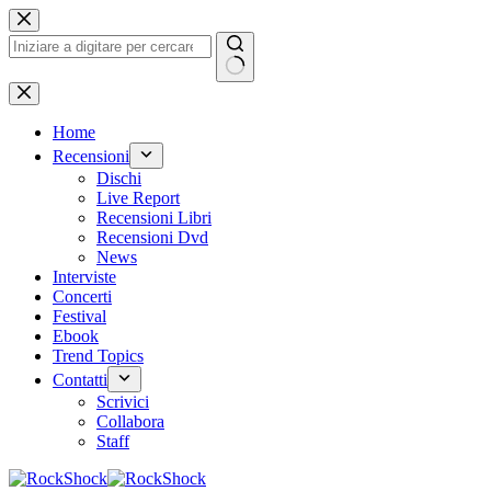
Salta
al
contenuto
Nessun
risultato
Home
Recensioni
Dischi
Live Report
Recensioni Libri
Recensioni Dvd
News
Interviste
Concerti
Festival
Ebook
Trend Topics
Contatti
Scrivici
Collabora
Staff