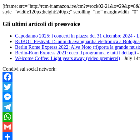
[iframe: src=”http://rcm-it.amazon.it/e/cm?t=rock02-21&o=2
style=”width:120px;height:240px;” scrolling=”no” marginwidth=”0″
Gli ultimi articoli di pressvoice
Capodanno 2025: i concerti in piazza del 31 dicembre 2024 - Le
ROBOT Festival: 15 anni di avanguardia elettronica a Bologna
Berlin Rome Express 2022: Alva Noto (ri)porta la grande musi
Berlin-Rom Express 2021: ecco il programma e tutti i dettagli
-
Welcome Coffee: Light years away (video premiere!)
- July 14
Condivi sui social network:
Facebook
Twitter
Messenger
Telegram
WhatsApp
Gmail