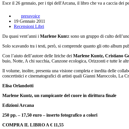
Esce il 26 gennaio, per i tipi dell'Arcana, il libro che va a caccia dei
pressvoice
19 Gennaio 2011
Recensioni Libri
Da quasi vent’anni i
Marlene Kun
tz sono un gruppo di culto dell’und
Solo scavando tra i testi, però, si comprende quanto gli otto album pu
Con l’aiuto dell’autore delle liriche dei
Marlene Kuntz, Cristiano 
buio, Notte, A chi succhia, Canzone ecologica, Orizzonti e tutte le altr
Il volume, inoltre, presenta una visione completa e inedita delle collab
concertistici e cinematografici di artisti quali Gianni Maroccolo, La
Elisa Orlandotti
Marlene Kuntz, un rampicante del cuore in dirittura finale
Edizioni Arcana
250 pp. – 17,50 euro – inserto fotografico a colori
COMPRA IL LIBRO A € 11,55