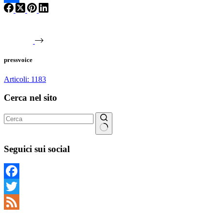
Condividi
pressvoice
Articoli: 1183
Cerca nel sito
Nessun
risultato
Seguici sui social
Facebook
Twitter