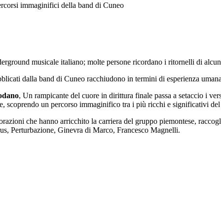
 percorsi immaginifici della band di Cuneo
erground musicale italiano; molte persone ricordano i ritornelli di alcu
bblicati dalla band di Cuneo racchiudono in termini di esperienza umana 
Godano
, Un rampicante del cuore in dirittura finale passa a setaccio i ve
e, scoprendo un percorso immaginifico tra i più ricchi e significativi del 
orazioni che hanno arricchito la carriera del gruppo piemontese, raccogli
 Crus, Perturbazione, Ginevra di Marco, Francesco Magnelli.