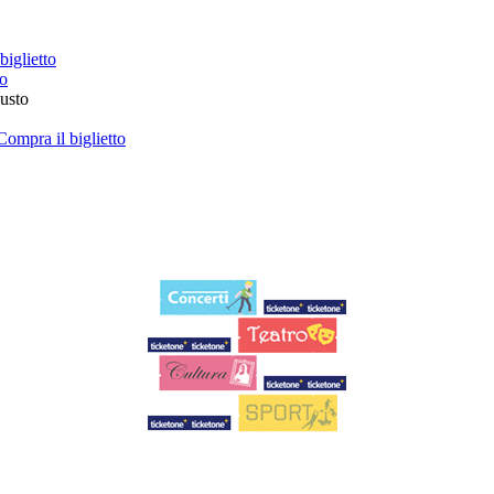
biglietto
to
iusto
Compra il biglietto