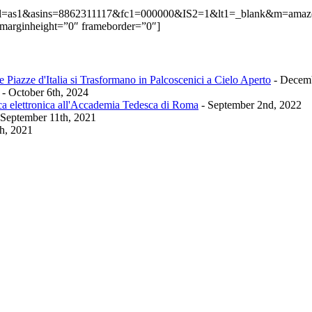
9&p=8&l=as1&asins=8862311117&fc1=000000&IS2=1&lt1=_blank&m=
 marginheight=”0″ frameborder=”0″]
 Piazze d'Italia si Trasformano in Palcoscenici a Cielo Aperto
- Decemb
- October 6th, 2024
ca elettronica all'Accademia Tedesca di Roma
- September 2nd, 2022
 September 11th, 2021
th, 2021