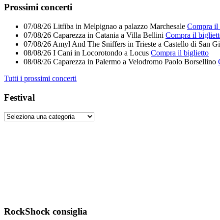
Feed
Prossimi concerti
07/08/26
Litfiba
in
Melpignao
a
palazzo Marchesale
Compra il 
07/08/26
Caparezza
in
Catania
a
Villa Bellini
Compra il bigliet
07/08/26
Amyl And The Sniffers
in
Trieste
a
Castello di San G
08/08/26
I Cani
in
Locorotondo
a
Locus
Compra il biglietto
08/08/26
Caparezza
in
Palermo
a
Velodromo Paolo Borsellino
Tutti i prossimi concerti
Festival
RockShock consiglia