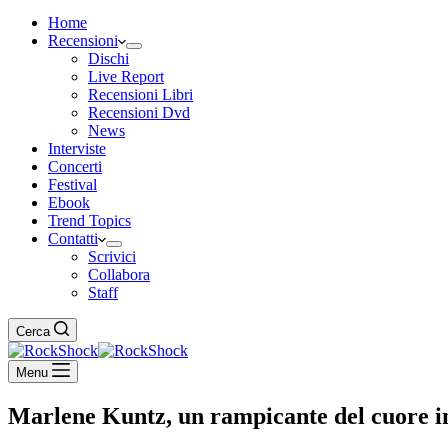
Home
Recensioni
Dischi
Live Report
Recensioni Libri
Recensioni Dvd
News
Interviste
Concerti
Festival
Ebook
Trend Topics
Contatti
Scrivici
Collabora
Staff
Cerca
Menu
Marlene Kuntz, un rampicante del cuore in 