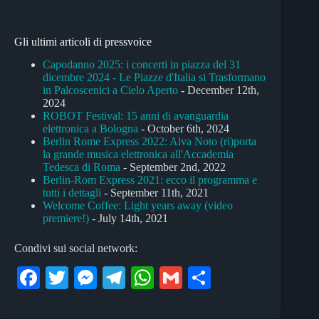
Gli ultimi articoli di pressvoice
Capodanno 2025: i concerti in piazza del 31
dicembre 2024 - Le Piazze d'Italia si Trasformano
in Palcoscenici a Cielo Aperto
- December 12th,
2024
ROBOT Festival: 15 anni di avanguardia
elettronica a Bologna
- October 6th, 2024
Berlin Rome Express 2022: Alva Noto (ri)porta
la grande musica elettronica all'Accademia
Tedesca di Roma
- September 2nd, 2022
Berlin-Rom Express 2021: ecco il programma e
tutti i dettagli
- September 11th, 2021
Welcome Coffee: Light years away (video
premiere!)
- July 14th, 2021
Condivi sui social network:
Fa
T
M
Te
W
G
C
ce
wi
es
le
ha
m
on