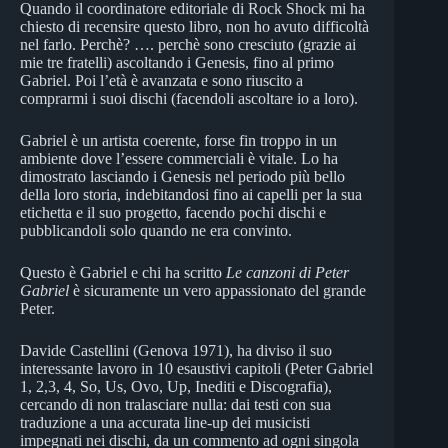
Quando il coordinatore editoriale di Rock Shock mi ha
chiesto di recensire questo libro, non ho avuto difficoltà
nel farlo. Perchè? …. perchè sono cresciuto (grazie ai
mie tre fratelli) ascoltando i Genesis, fino al primo
Gabriel. Poi l’età è avanzata e sono riuscito a
comprarmi i suoi dischi (facendoli ascoltare io a loro).
Gabriel è un artista coerente, forse fin troppo in un
ambiente dove l’essere commerciali è vitale. Lo ha
dimostrato lasciando i Genesis nel periodo più bello
della loro storia, indebitandosi fino ai capelli per la sua
etichetta e il suo progetto, facendo pochi dischi e
pubblicandoli solo quando ne era convinto.
Questo è Gabriel e chi ha scritto
Le canzoni di Peter
Gabriel
è sicuramente un vero appassionato del grande
Peter.
Davide Castellini (Genova 1971), ha diviso il suo
interessante lavoro in 10 esaustivi capitoli (Peter Gabriel
1, 2,3, 4, So, Us, Ovo, Up, Inediti e Discografia),
cercando di non tralasciare nulla: dai testi con sua
traduzione a una accurata line-up dei musicisti
impegnati nei dischi, da un commento ad ogni singola