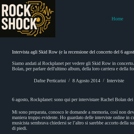
Salta
al
contenuto
Home
Intervista agli Skid Row (e la recensione del concerto del 6 agos
Siamo andati al Rockplanet per vedere gli Skid Row in concerto
Bolan, per parlare dell'ultimo album, della loro carriera e della f
Dafne Perticarini
8 Agosto 2014
Interviste
6 agosto, Rockplanet: sono qui per intervistare Rachel Bolan de
Mi sono preparata, conosco le domande a memoria, così non devo d
maniera troppo evidente. Ho guardato delle interviste online in cui
musicista sembrava chiedersi se l’altro si sarebbe accorto della sua
di piedi.