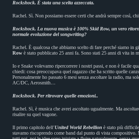
Rockshock. È stata una scelta azzeccata.
Rachel. Sì. Non possiamo essere certi che andrà sempre così, ch
Rockshock. La nuova musica è 100% Skid Row, un vero ritorno a
normale evoluzione del songwriting?
Rachel. È qualcosa che abbiamo scelto di fare perché siamo in 
Row
è stato pubblicato 25 anni fa. Sono stati 25 anni di vita in m
Io e Snake volevamo ripercorrere i nostri passi, e non è facile qua
chiedi: cosa preoccupava quel ragazzo che ha scritto quelle canz
Personalmente ho passato 6 mesi senza ascoltare la radio, ma solo
AC/DC, Aerosmith…
Rockshock. Per ritrovare quelle emozioni..
Rachel. Sì, è musica che avrei ascoltato ugualmente. Ma ascoltare
risalire su quel vagone.
Il primo capitolo dell’
United World Rebellion
è stato più diffici
stavamo riscoprendo come band dal punto di vista compositivo. M
tutti noi, poi le idee sono iniziate a fluire naturalmente, senza gros