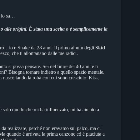
i lo sa…
lle origini. È stata una scelta o è semplicemente la
giro…io e Snake da 28 anni. Il primo album degli
Skid
ezzo, che ti allontanano dalle tue radici.
nto si possa pensare. Sei nel finire dei 40 anni e ti
oni? Bisogna tornare indietro a quello spazio mentale.
 riascoltando la roba con cui sono cresciuto: Kiss,
 solo quello che mi ha influenzato, mi ha aiutato a
le da realizzare, perché non eravamo sul palco, ma ci
a quando è arrivata la prima canzone ed è piaciuta a
si sforzi.