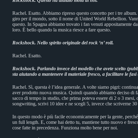
Rockshock. Questo ha aiutato molti di noi.
Rachel. Esatto. Abbiamo ripreso questo concetto per i tre album.
giro per il mondo, sotto il nome di United World Rebellion. Vanno
questo. In Spagna abbiamo trovato i fan venuti appositamente da
loro. È bello quando la musica riesce a fare questo.
Rockshock. Nello spirito originale del rock ‘n’ roll.
Rachel. Esatto.
Rockshock. Parlando invece del modello che avete scelto (pubbli
sta aiutando a mantenere il materiale fresco, a facilitare le fasi
Rachel. Sì, questa è l’idea generale. A volte siamo pigri: contin
aver prodotto nuova musica. Quindi quando abbiamo deciso di far
sacco di tempo in studio, che prima poteva essere di 2 o 3 mesi, 
songwriting, scrivi 10 idee e ne scegli 5, invece che scriverne 3
In questo modo è più facile economicamente per la gente, perché 
un full length. E, come hai detto tu, mantiene tutto nuovo e fres
cose fatte in precedenza. Funziona molto bene per noi.