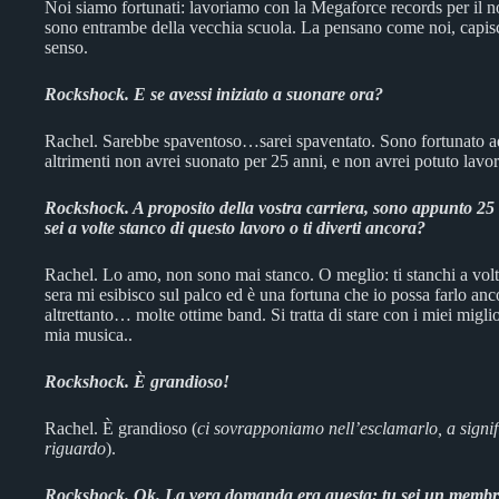
Noi siamo fortunati: lavoriamo con la Megaforce records per il 
sono entrambe della vecchia scuola. La pensano come noi, capis
senso.
Rockshock. E se avessi iniziato a suonare ora?
Rachel. Sarebbe spaventoso…sarei spaventato. Sono fortunato a
altrimenti non avrei suonato per 25 anni, e non avrei potuto lavor
Rockshock. A proposito della vostra carriera, sono appunto 2
sei a volte stanco di questo lavoro o ti diverti ancora?
Rachel. Lo amo, non sono mai stanco. O meglio: ti stanchi a volte
sera mi esibisco sul palco ed è una fortuna che io possa farlo a
altrettanto… molte ottime band. Si tratta di stare con i miei migli
mia musica..
Rockshock. È grandioso!
Rachel. È grandioso (
ci sovrapponiamo nell’esclamarlo, a signifi
riguardo
).
Rockshock. Ok. La vera domanda era questa: tu sei un membro