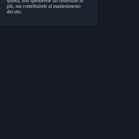
quindi, non spenderete un centesimo in
più, ma contribuirete al mantenimento
del sito.