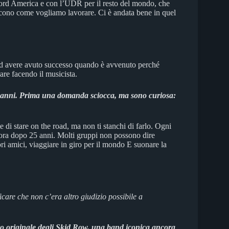
nord America e con l’UDR per il resto del mondo, che
cono come vogliamo lavorare. Ci è andata bene in quel
d avere avuto successo quando è avvenuto perché
are facendo il musicista.
5 anni. Prima una domanda sciocca, ma sono curiosa:
 di stare on the road, ma non ti stanchi di farlo. Ogni
ncora dopo 25 anni. Molti gruppi non possono dire
ori amici, viaggiare in giro per il mondo E suonare la
care che non c’era altro giudizio possibile a
 originale degli Skid Row, una band iconica ancora