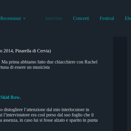
Recensioni
Interviste
Concerti
Festival
Eb
to 2014, Pinarella di Cervia)
. Ma prima abbiamo fatto due chiacchiere con Rachel
ortuna di essere un musicista
i
Skid Row
.
istogliere l’attenzione dal mio interlocutore in
 l’intervistatore era così preso dal suo foglio che il
 assenza, in caso lui si fosse alzato e sparito in punta