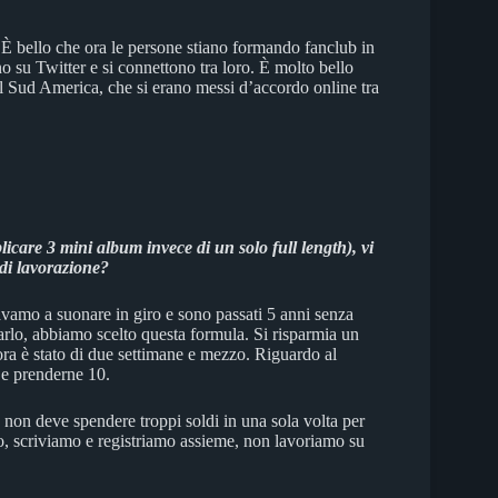
 È bello che ora le persone stiano formando fanclub in
 su Twitter e si connettono tra loro. È molto bello
l Sud America, che si erano messi d’accordo online tra
care 3 mini album invece di un solo full length), vi
 di lavorazione?
uavamo a suonare in giro e sono passati 5 anni senza
lo, abbiamo scelto questa formula. Si risparmia un
ora è stato di due settimane e mezzo. Riguardo al
0 e prenderne 10.
non deve spendere troppi soldi in una sola volta per
co, scriviamo e registriamo assieme, non lavoriamo su