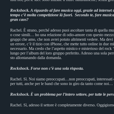
Rockshock. A riguardo al fare musica oggi, grazie ad internet u
tempo c’è molta competizione là fuori. Secondo te, fare musica
gran caos?
Rachel. È strano, perché adesso puoi ascoltare tanta di quella m
o cose simili… ho una relazione di odio-amore con questo mezzo
gruppi che amo, che non avrei potuto altrimenti vedere. Ma devi
un errore, c’è il tizio con iPhone, che mette tutto online in due m
necessario. Ma credo che l’aspetto mistico e misterioso del rock ‘n
lungo per l’album del loro gruppo preferito. Adesso una sola p
sto allontanando dalla domanda.
Rockshock. Forse non c’è una sola risposta.
Rachel. Sì. Noi siamo preoccupati…non preoccupati, interessati 
per tutti, anche per le band che sono in giro da tanto come noi…
Rockshock. È un problema per l’intero settore, per tutte le per
Rachel. Sì, adesso il settore è completamente diverso. Oggigiorno