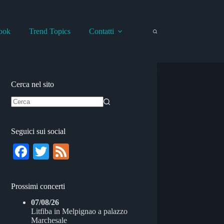
ook
Trend Topics
Contatti
Cerca nel sito
Nessun
risultato
Seguici sui social
Fa
T
Fe
ce
wi
ed
bo
tte
Prossimi concerti
ok
r
07/08/26
Litfiba
in
Melpignao
a
palazzo
Marchesale