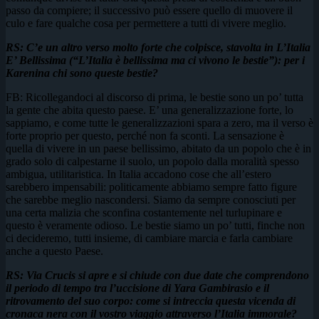
passo da compiere; il successivo può essere quello di muovere il
culo e fare qualche cosa per permettere a tutti di vivere meglio.
RS: C’e un altro verso molto forte che colpisce, stavolta in L’Italia
E’ Bellissima (“L’Italia è bellissima ma ci vivono le bestie”): per i
Karenina chi sono queste bestie?
FB: Ricollegandoci al discorso di prima, le bestie sono un po’ tutta
la gente che abita questo paese. E’ una generalizzazione forte, lo
sappiamo, e come tutte le generalizzazioni spara a zero, ma il verso è
forte proprio per questo, perché non fa sconti. La sensazione è
quella di vivere in un paese bellissimo, abitato da un popolo che è in
grado solo di calpestarne il suolo, un popolo dalla moralità spesso
ambigua, utilitaristica. In Italia accadono cose che all’estero
sarebbero impensabili: politicamente abbiamo sempre fatto figure
che sarebbe meglio nascondersi. Siamo da sempre conosciuti per
una certa malizia che sconfina costantemente nel turlupinare e
questo è veramente odioso. Le bestie siamo un po’ tutti, finche non
ci decideremo, tutti insieme, di cambiare marcia e farla cambiare
anche a questo Paese.
RS: Via Crucis si apre e si chiude con due date che comprendono
il periodo di tempo tra l’uccisione di Yara Gambirasio e il
ritrovamento del suo corpo: come si intreccia questa vicenda di
cronaca nera con il vostro viaggio attraverso l’Italia immorale?