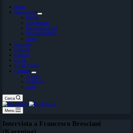
Home
Recensioni
Dischi
Live Report
Recensioni Libri
Recensioni Dvd
News
Interviste
Concerti
Festival
Ebook
Trend Topics
Contatti
Scrivici
Collabora
Staff
Cerca
Menu
Intervista a Francesco Bresciani
(Karenina)