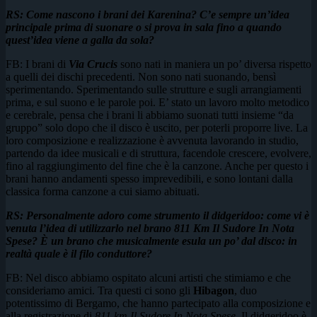
RS: Come nascono i brani dei Karenina? C’e sempre un’idea
principale prima di suonare o si prova in sala fino a quando
quest’idea viene a galla da sola?
FB: I brani di
Via Crucis
sono nati in maniera un po’ diversa rispetto
a quelli dei dischi precedenti. Non sono nati suonando, bensì
sperimentando. Sperimentando sulle strutture e sugli arrangiamenti
prima, e sul suono e le parole poi. E’ stato un lavoro molto metodico
e cerebrale, pensa che i brani li abbiamo suonati tutti insieme “da
gruppo” solo dopo che il disco è uscito, per poterli proporre live. La
loro composizione e realizzazione è avvenuta lavorando in studio,
partendo da idee musicali e di struttura, facendole crescere, evolvere,
fino al raggiungimento del fine che è la canzone. Anche per questo i
brani hanno andamenti spesso imprevedibili, e sono lontani dalla
classica forma canzone a cui siamo abituati.
RS: Personalmente adoro come strumento il didgeridoo: come vi è
venuta l’idea di utilizzarlo nel brano 811 Km Il Sudore In Nota
Spese? È un brano che musicalmente esula un po’ dal disco: in
realtà quale è il filo conduttore?
FB: Nel disco abbiamo ospitato alcuni artisti che stimiamo e che
consideriamo amici. Tra questi ci sono gli
Hibagon
, duo
potentissimo di Bergamo, che hanno partecipato alla composizione e
alla registrazione di
811 km Il Sudore In Nota Spese
. Il didgeridoo è