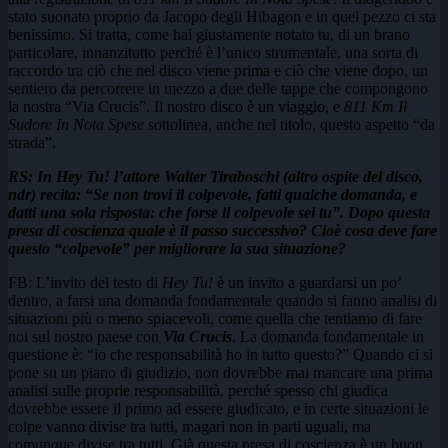
stato suonato proprio da Jacopo degli Hibagon e in quel pezzo ci sta
benissimo. Si tratta, come hai giustamente notato tu, di un brano
particolare, innanzitutto perché è l’unico strumentale, una sorta di
raccordo tra ciò che nel disco viene prima e ciò che viene dopo, un
sentiero da percorrere in mezzo a due delle tappe che compongono
la nostra “Via Crucis”. Il nostro disco è un viaggio, e
811 Km Il
Sudore In Nota Spese
sottolinea, anche nel titolo, questo aspetto “da
strada”.
RS: In Hey Tu! l’attore Walter Tiraboschi (altro ospite del disco,
ndr) recita: “Se non trovi il colpevole, fatti qualche domanda, e
datti una sola risposta: che forse il colpevole sei tu”. Dopo questa
presa di coscienza quale è il passo successivo? Cioè cosa deve fare
questo “colpevole” per migliorare la sua situazione?
FB: L’invito del testo di
Hey Tu!
è un invito a guardarsi un po’
dentro, a farsi una domanda fondamentale quando si fanno analisi di
situazioni più o meno spiacevoli, come quella che tentiamo di fare
noi sul nostro paese con
Via Crucis
. La domanda fondamentale in
questione è: “io che responsabilità ho in tutto questo?” Quando ci si
pone su un piano di giudizio, non dovrebbe mai mancare una prima
analisi sulle proprie responsabilità, perché spesso chi giudica
dovrebbe essere il primo ad essere giudicato, e in certe situazioni le
colpe vanno divise tra tutti, magari non in parti uguali, ma
comunque divise tra tutti. Già questa presa di coscienza è un buon