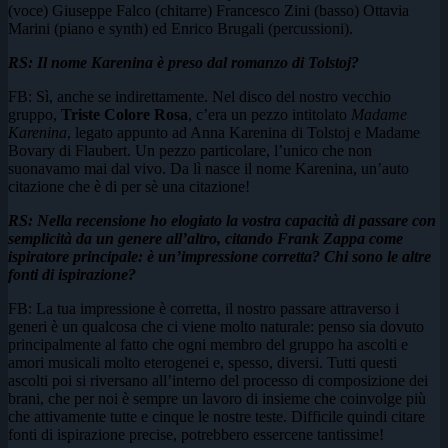
(voce) Giuseppe Falco (chitarre) Francesco Zini (basso) Ottavia
Marini (piano e synth) ed Enrico Brugali (percussioni).
RS: Il nome Karenina è preso dal romanzo di Tolstoj?
FB: Sì, anche se indirettamente. Nel disco del nostro vecchio
gruppo,
Triste Colore Rosa
, c’era un pezzo intitolato
Madame
Karenina
, legato appunto ad Anna Karenina di Tolstoj e Madame
Bovary di Flaubert. Un pezzo particolare, l’unico che non
suonavamo mai dal vivo. Da lì nasce il nome Karenina, un’auto
citazione che è di per sè una citazione!
RS: Nella recensione ho elogiato la vostra capacità di passare con
semplicità da un genere all’altro, citando Frank Zappa come
ispiratore principale: è un’impressione corretta? Chi sono le altre
fonti di ispirazione?
FB: La tua impressione è corretta, il nostro passare attraverso i
generi è un qualcosa che ci viene molto naturale: penso sia dovuto
principalmente al fatto che ogni membro del gruppo ha ascolti e
amori musicali molto eterogenei e, spesso, diversi. Tutti questi
ascolti poi si riversano all’interno del processo di composizione dei
brani, che per noi è sempre un lavoro di insieme che coinvolge più
che attivamente tutte e cinque le nostre teste. Difficile quindi citare
fonti di ispirazione precise, potrebbero essercene tantissime!