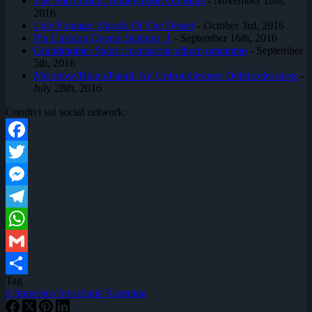
The Pop Group: Honeymoon On Mars
- November 18th,
2016
Live Footage: Moods Of The Desert
- October 3rd, 2016
Pin Cushion Queen: Settings_1
- September 16th, 2016
Grandmother Safari: recensione album omonimo
- September
5th, 2016
Merzbow/Haino/Pandi: An Untroublesome Defencelessness
-
July 28th, 2016
Condivi sui social network:
Facebook
Twitter
Messenger
Telegram
WhatsApp
Gmail
Tag
Condividi
#
francesco bresciani
#
Karenina