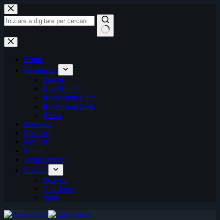
Salta
al
contenuto
Nessun
risultato
Home
Recensioni
Dischi
Live Report
Recensioni Libri
Recensioni Dvd
News
Interviste
Concerti
Festival
Ebook
Trend Topics
Contatti
Scrivici
Collabora
Staff