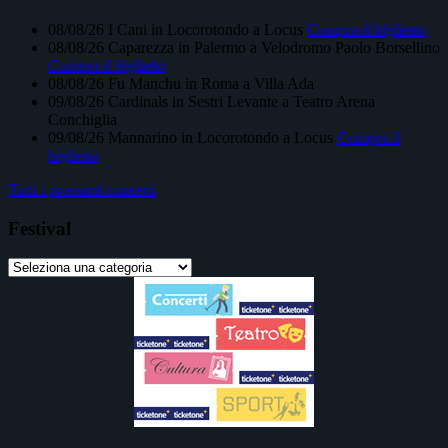
08/08/26
I Cani
in
Locorotondo
a
Locus
Compra il biglietto
08/08/26
Caparezza
in
Palermo
a
Velodromo Paolo Borsellino
Compra il biglietto
08/08/26
Fu Manchu
in
Roma
a
Villa Ada
09/08/26
Cardinals
in
Sestri Levante
a
Teatro Arena
Conchiglia
09/08/26
Mannarino
in
Locorotondo
a
Locus
Compra il
biglietto
Tutti i prossimi concerti
Festival