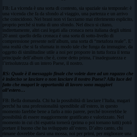
FB: La vicenda è una sorta di contesto, sia spaziale sia temporale: è
una vicenda che fa da sfondo al viaggio, una partenza e un arrivo
che coincidono. Nei brani non vi facciamo mai riferimento esplicito,
proprio perché si tratta di uno sfondo. Nel disco si citano,
indirettamente, altri casi legati alla cronaca nera italiana degli ultimi
20 anni: quello della cronaca è una sorta di sotto-livello di
comprensione presente nell’album, una sorta di “metafora reale”. E’
una realtà che si fa sfumata in modo tale che funga da immagine, da
oggetto di similitudine utile a noi per proporre in tutta forza il tema
principale dell’album che è, come detto prima, l’inadeguatezza e
l’irrisolutezza di un intero Paese, il nostro.
RS: Quale è il messaggio finale che volete dare ad un ragazzo che
è indeciso se lasciare o non lasciare il nostro Paese? Alla luce del
fatto che magari le opportunità di lavoro sono maggiori
all’estero…
FB: Bella domanda. Chi ha la possibilità di lasciare l’Italia, magari
perché ha una professionalità spendibile all’estero, in questo
momento farebbe bene a farlo a mio parere, perché troverebbe le
possibilità di essere maggiormente gratificato e valorizzato. Nel
momento in cui chi espatria tornerà (prima o poi tornano tutti) potrà
portare il buono che ha sviluppato all’estero. D’altro canto, chi
rimane dovrebbe darsi una mossa, noi per primi, per migliorare una